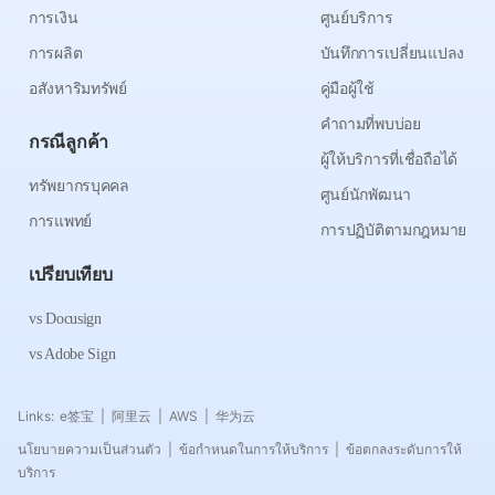
การเงิน
ศูนย์บริการ
การผลิต
บันทึกการเปลี่ยนแปลง
อสังหาริมทรัพย์
คู่มือผู้ใช้
คำถามที่พบบ่อย
กรณีลูกค้า
ผู้ให้บริการที่เชื่อถือได้
ทรัพยากรบุคคล
ศูนย์นักพัฒนา
การแพทย์
การปฏิบัติตามกฎหมาย
เปรียบเทียบ
vs Docusign
vs Adobe Sign
Links:
e签宝
阿里云
AWS
华为云
|
|
|
นโยบายความเป็นส่วนตัว
ข้อกำหนดในการให้บริการ
ข้อตกลงระดับการให้
|
|
บริการ