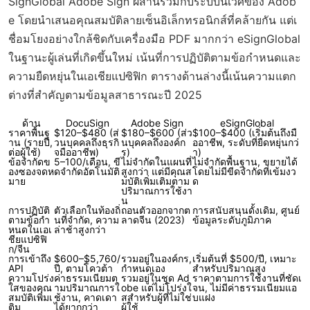
SignGlobal Adobe Sign ผสานรวมกับระบบนิเวศของ Adob
e โดยนำเสนอคุณสมบัติลายเซ็นอิเล็กทรอนิกส์ที่คล้ายกัน แต่เ
ชื่อมโยงอย่างใกล้ชิดกับเครื่องมือ PDF มากกว่า eSignGlobal
ในฐานะผู้เล่นที่เกิดขึ้นใหม่ เน้นที่การปฏิบัติตามข้อกำหนดและ
ความยืดหยุ่นในเอเชียแปซิฟิก ตารางด้านล่างนี้เน้นความแตก
ต่างที่สำคัญตามข้อมูลสาธารณะปี 2025
ด้าน
DocuSign
Adobe Sign
eSignGlobal
ราคาพื้นฐ
$120–$480 (ส่
$180–$600 (ส่ว
$100–$400 (เริ่มต้นถึงมื
าน (รายปี,
วนบุคคลถึงธุรกิ
นบุคคลถึงองค์ก
ออาชีพ, ระดับที่ยืดหยุ่นกว่
ต่อผู้ใช้)
จมืออาชีพ)
ร)
า)
ข้อจำกัดข
5–100/เดือน, ขี
ไม่จำกัดในแผนที่
ไม่จำกัดพื้นฐาน, ขยายได้
องซองจดห
ดจำกัดอัตโนมัติ
สูงกว่า แต่มีคุณส
โดยไม่มีขีดจำกัดที่เข้มงว
มาย
มบัติเพิ่มเติมตาม
ด
ปริมาณการใช้งา
น
การปฏิบัติ
ตัวเลือกในท้องถิ่
ถอนตัวออกจากต
การสนับสนุนดั้งเดิม, ศูนย์
ตามข้อกำ
นที่จำกัด, ความ
ลาดจีน (2023)
ข้อมูลระดับภูมิภาค
หนดในเอเ
ล่าช้าสูงกว่า
ชียแปซิฟิ
ก/จีน
การเข้าถึง
$600–$5,760/
รวมอยู่ในองค์กร,
เริ่มต้นที่ $500/ปี, เหมาะ
API
ปี, ตามโควต้า
กำหนดเอง
สำหรับปริมาณสูง
ความโปร่ง
ค่าธรรมเนียมต
รวมอยู่ในชุด Ad
ราคาตามการใช้งานที่ชัดเ
ใสของคุณ
ามปริมาณการใ
obe แต่ไม่โปร่งใ
จน, ไม่มีค่าธรรมเนียมแอ
สมบัติเพิ่มเ
ช้งาน, คาดเดา
สสำหรับผู้ที่ไม่ใช่
บแฝง
ติม
ได้ยากกว่า
ผู้ใช้