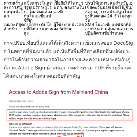
ความเร็วแ
แข็งแกร่งในสห
เชื่อถือได้ในตะวั
ปรับให้เหมาะสมสำหรับเอ
ละการสนั
รัฐอเมริกา/ยุโร
นตก, ช่องว่างใน
เชียตะวันออกเฉียงใต้/จีน/
บสนุนทั่วโ
ป, ไม่สอดคล้อง
เอเชีย
ฮ่องกง, การสนับสนุนในท้
ลก
กันในเอเชียแป
องถิ่นตลอด 24 ชั่วโมงทุก
ซิฟิก
วัน
เหมาะที่สุด
องค์กรระดับโล
ผู้ใช้ระบบนิเวศข
SMB ในเอเชียแปซิฟิกที่ต้
สำหรับ
กที่มีงบประมาณ
อง Adobe
องการความคุ้มค่าและการ
สูง
ปฏิบัติตามข้อกำหนด
การเปรียบเทียบนี้แสดงให้เห็นถึงความแข็งแกร่งของ DocuSig
n ในตลาดที่พัฒนาแล้ว แต่เน้นถึงพื้นที่ที่ทางเลือกอื่นเปล่งประ
กายในด้านความสามารถในการจ่ายและความเหมาะสมกับภู
มิภาค Adobe Sign นำเสนอการผสานรวม PDF ที่ราบรื่น แต่
ได้ลดขนาดลงในตลาดเอเชียที่สำคัญ