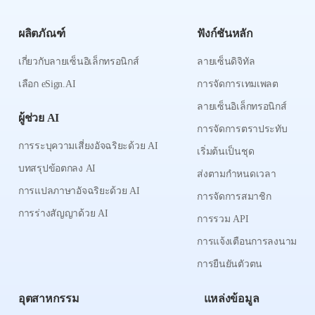
ผลิตภัณฑ์
ฟังก์ชันหลัก
เกี่ยวกับลายเซ็นอิเล็กทรอนิกส์
ลายเซ็นดิจิทัล
เลือก eSign.AI
การจัดการเทมเพลต
ลายเซ็นอิเล็กทรอนิกส์
ผู้ช่วย AI
การจัดการตราประทับ
การระบุความเสี่ยงอัจฉริยะด้วย AI
เริ่มต้นเป็นชุด
บทสรุปข้อตกลง AI
ส่งตามกำหนดเวลา
การแปลภาษาอัจฉริยะด้วย AI
การจัดการสมาชิก
การร่างสัญญาด้วย AI
การรวม API
การแจ้งเตือนการลงนาม
การยืนยันตัวตน
อุตสาหกรรม
แหล่งข้อมูล