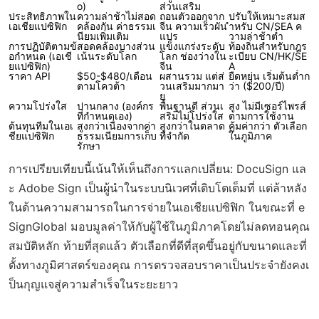
o)
ส่วนเสริม
ประสิทธิภาพใน
ความล่าช้าไม่สอด
ถอนตัวออกจาก
ปรับให้เหมาะสมส
เอเชียแปซิฟิก
คล้องกัน ค่าธรรมเ
จีน ความเร็วผัน
ำหรับ CN/SEA ค
นียมเพิ่มเติม
แปร
วามล่าช้าต่ำ
การปฏิบัติตามข้
สอดคล้องบางส่วน
แข็งแกร่งระดับ
ท้องถิ่นสำหรับกฎร
อกำหนด (เอเชี
เน้นระดับโลก
โลก ช่องว่างใน
ะเบียบ CN/HK/SE
ยแปซิฟิก)
จีน
A
ราคา API
$50-$480/เดือน
ผสานรวม แต่ส่
ยืดหยุ่น เริ่มต้นต่ำก
ตามโควต้า
วนเสริมมากมา
ว่า ($200/ปี)
ย
ความโปร่งใส
ปานกลาง (องค์กร
พื้นฐานดี ส่วนเ
สูง ไม่มีเซอร์ไพรส์
ที่กำหนดเอง)
สริมไม่โปร่งใส
ตามการใช้งาน
ต้นทุนทีมในเอเ
สูงกว่าเนื่องจากค่า
สูงกว่าในตลาด
คุ้มค่ากว่า ตัวเลือก
ชียแปซิฟิก
ธรรมเนียมการเก็บ
ที่จำกัด
ในภูมิภาค
รักษา
การเปรียบเทียบนี้เน้นให้เห็นถึงการแลกเปลี่ยน: DocuSign แล
ะ Adobe Sign เป็นผู้นำในระบบนิเวศที่เติบโตเต็มที่ แต่ล้าหลัง
ในด้านความสามารถในการจ่ายในเอเชียแปซิฟิก ในขณะที่ e
SignGlobal มอบมูลค่าให้กับผู้ใช้ในภูมิภาคโดยไม่ลดทอนคุณ
สมบัติหลัก ท้ายที่สุดแล้ว ตัวเลือกที่ดีที่สุดขึ้นอยู่กับขนาดและที่
ตั้งทางภูมิศาสตร์ของคุณ การตรวจสอบราคาเป็นประจำยังคงเ
ป็นกุญแจสู่ความสำเร็จในระยะยาว