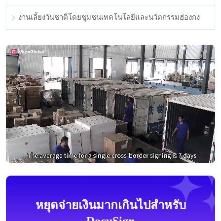
งานเลี้ยงวันชาติโดยชุมชนเทคโนโลยีและนวัตกรรมฮ่องกง
หยุดจ่ายเงินมากเกินไปสำหรับ
DocuSign