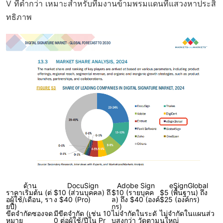
V ที่ต่ำกว่า เหมาะสำหรับทีมงานข้ามพรมแดนที่แสวงหาประสิ
ทธิภาพ
ด้าน
DocuSign
Adobe Sign
eSignGlobal
ราคาเริ่มต้น (ต่
$10 (ส่วนบุคคล) ถึ
$10 (รายบุคค
$5 (พื้นฐาน) ถึง
อผู้ใช้/เดือน, รา
ง $40 (Pro)
ล) ถึง $40 (องค์
$25 (องค์กร)
ยปี)
กร)
ขีดจำกัดซองจด
มีขีดจำกัด (เช่น 10
ไม่จำกัดในระดั
ไม่จำกัดในแผนส่ว
หมาย
0 ต่อผู้ใช้/ปีใน Pr
บสูงกว่า วัดตาม
นใหญ่