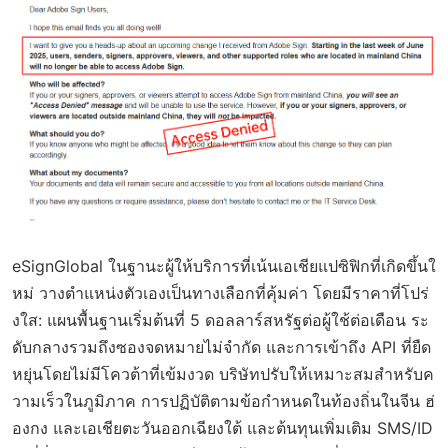
eSignGlobal ในฐานะผู้ให้บริการที่เน้นเอเชียแปซิฟิกที่เกิดขึ้นใ
หม่ วางตำแหน่งตัวเองเป็นทางเลือกที่คุ้มค่า โดยมีราคาที่โปร่
งใส: แผนพื้นฐานเริ่มต้นที่ 5 ดอลลาร์สหรัฐต่อผู้ใช้ต่อเดือน ระ
ดับกลางรวมถึงซองจดหมายไม่จำกัด และการเข้าถึง API ที่ยืด
หยุ่นโดยไม่มีโควต้าที่เข้มงวด บริษัทปรับให้เหมาะสมสำหรับค
วามเร็วในภูมิภาค การปฏิบัติตามข้อกำหนดในท้องถิ่นในจีน ฮ่
องกง และเอเชียตะวันออกเฉียงใต้ และต้นทุนเพิ่มเติม SMS/ID