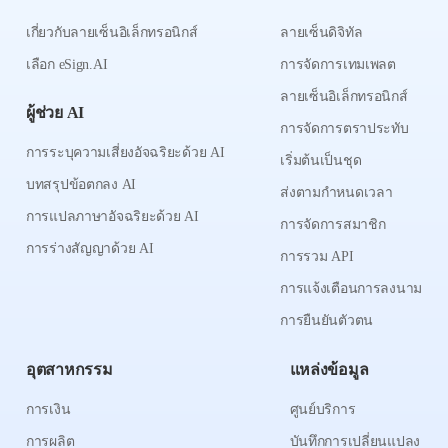
เกี่ยวกับลายเซ็นอิเล็กทรอนิกส์
ลายเซ็นดิจิทัล
เลือก eSign.AI
การจัดการเทมเพลต
ลายเซ็นอิเล็กทรอนิกส์
ผู้ช่วย AI
การจัดการตราประทับ
การระบุความเสี่ยงอัจฉริยะด้วย AI
เริ่มต้นเป็นชุด
บทสรุปข้อตกลง AI
ส่งตามกำหนดเวลา
การแปลภาษาอัจฉริยะด้วย AI
การจัดการสมาชิก
การร่างสัญญาด้วย AI
การรวม API
การแจ้งเตือนการลงนาม
การยืนยันตัวตน
อุตสาหกรรม
แหล่งข้อมูล
การเงิน
ศูนย์บริการ
การผลิต
บันทึกการเปลี่ยนแปลง