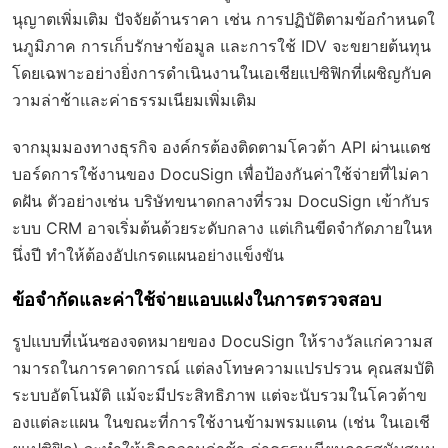
นุญาตเพิ่มเติม ปัจจัยด้านราคา เช่น การปฏิบัติตามข้อกำหนดใ
นภูมิภาค การเก็บรักษาข้อมูล และการใช้ IDV จะขยายต้นทุน
โดยเฉพาะอย่างยิ่งการดำเนินงานในเอเชียแปซิฟิกที่เผชิญกับค
วามล่าช้าและค่าธรรมเนียมเพิ่มเติม
จากมุมมองทางธุรกิจ องค์กรต้องติดตามโควต้า API ผ่านแดช
บอร์ดการใช้งานของ DocuSign เพื่อป้องกันค่าใช้จ่ายที่ไม่คา
ดฝัน ตัวอย่างเช่น บริษัทขนาดกลางที่รวม DocuSign เข้ากับร
ะบบ CRM อาจเริ่มต้นด้วยระดับกลาง แต่เกินขีดจำกัดภายในห
นึ่งปี ทำให้ต้องอัปเกรดแผนอย่างแข็งขัน
ข้อจำกัดและค่าใช้จ่ายแอบแฝงในการตรวจสอบ
รูปแบบที่เน้นซองจดหมายของ DocuSign ให้รางวัลแก่ความส
ามารถในการคาดการณ์ แต่ลงโทษความแปรปรวน คุณสมบัติ
ระบบอัตโนมัติ แม้จะมีประสิทธิภาพ แต่จะนับรวมในโควต้าข
องแต่ละแผน ในขณะที่การใช้งานข้ามพรมแดน (เช่น ในเอเชี