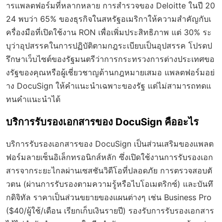
ารแพลตฟอร์มที่หลากหลาย การสำรวจของ Deloitte ในปี 20
24 พบว่า 65% ของธุรกิจในสหรัฐอเมริกาให้ความสำคัญกับเ
ครื่องมือที่เปิดใช้งาน RON เพื่อเพิ่มประสิทธิภาพ แต่ 30% ระ
บุว่าอุปสรรคในการปฏิบัติตามกฎระเบียบเป็นอุปสรรค โปรดป
รึกษาเว็บไซต์ของรัฐมนตรีว่าการกระทรวงการต่างประเทศขอ
งรัฐของคุณหรือผู้เชี่ยวชาญด้านกฎหมายเสมอ แพลตฟอร์มอย่
าง DocuSign ให้คำแนะนำเฉพาะของรัฐ แต่ไม่สามารถทดแ
ทนคำแนะนำได้
บริการรับรองเอกสารของ DocuSign คืออะไร
บริการรับรองเอกสารของ DocuSign เป็นส่วนเสริมของแพลต
ฟอร์มลายเซ็นอิเล็กทรอนิกส์หลัก ซึ่งเปิดใช้งานการรับรองเอก
สารจากระยะไกลผ่านเซสชันวิดีโอที่ปลอดภัย การตรวจสอบตั
วตน (ผ่านการรับรองตามความรู้หรือไบโอเมตริกซ์) และบันทึ
กดิจิทัล ราคาเป็นส่วนขยายของแผนต่างๆ เช่น Business Pro
($40/ผู้ใช้/เดือน เรียกเก็บเงินรายปี) รองรับการรับรองเอกสาร