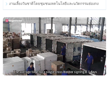
งานเลี้ยงวันชาติโดยชุมชนเทคโนโลยีและนวัตกรรมฮ่องกง
หยุดจ่ายเงินมากเกินไปสำหรับ
DocuSign