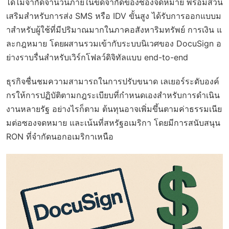
ได้ไม่จำกัดจำนวนภายในขีดจำกัดของซองจดหมาย พร้อมส่วน
เสริมสำหรับการส่ง SMS หรือ IDV ขั้นสูง ได้รับการออกแบบม
าสำหรับผู้ใช้ที่มีปริมาณมากในภาคอสังหาริมทรัพย์ การเงิน แ
ละกฎหมาย โดยผสานรวมเข้ากับระบบนิเวศของ DocuSign อ
ย่างราบรื่นสำหรับเวิร์กโฟลว์ดิจิทัลแบบ end-to-end
ธุรกิจชื่นชมความสามารถในการปรับขนาด เลเยอร์ระดับองค์
กรให้การปฏิบัติตามกฎระเบียบที่กำหนดเองสำหรับการดำเนิน
งานหลายรัฐ อย่างไรก็ตาม ต้นทุนอาจเพิ่มขึ้นตามค่าธรรมเนีย
มต่อซองจดหมาย และเน้นที่สหรัฐอเมริกา โดยมีการสนับสนุน
RON ที่จำกัดนอกอเมริกาเหนือ