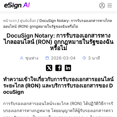
หน้าแรก
/
ศูนย์บล็อก
/
DocuSign Notary: การรับรองเอกสารทางไกล
ออนไลน์ (RON) ถูกกฎหมายในรัฐของฉันหรือไม่
DocuSign Notary: การรับรองเอกสารทาง
ไกลออนไลน์ (RON) ถูกกฎหมายในรัฐของฉัน
หรือไม่
ชุนฟาง
2026-03-04
3 นาที
ทำความเข้าใจเกี่ยวกับการรับรองเอกสารออนไลน์
ระยะไกล (RON) และบริการรับรองเอกสารของ D
ocuSign
การรับรองเอกสารออนไลน์ระยะไกล (RON) ได้ปฏิวัติวิธีการรั
บรองเอกสารทางกฎหมาย โดยอนุญาตให้ผู้รับรองเอกสารตรว