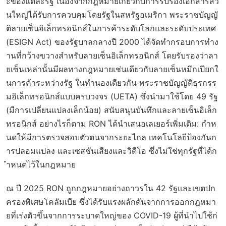
ะของแต่ละรัฐ เนื่องจากกฎหมายเกี่ยวกับการรับรองเอกสารส่ว
นใหญ่ได้รับการควบคุมโดยรัฐในสหรัฐอเมริกา พระราชบัญญั
ติลายเซ็นอิเล็กทรอนิกส์ในการค้าระดับโลกและระดับประเทศ
(ESIGN Act) ของรัฐบาลกลางปี 2000 ได้จัดทำกรอบการทำง
านที่กว้างขวางสำหรับลายเซ็นอิเล็กทรอนิกส์ โดยรับรองว่าลา
ยเซ็นเหล่านั้นมีผลทางกฎหมายเช่นเดียวกับลายเซ็นหมึกเปียกใ
นการค้าระหว่างรัฐ ในทำนองเดียวกัน พระราชบัญญัติธุรกรร
มอิเล็กทรอนิกส์แบบครบวงจร (UETA) ซึ่งนำมาใช้โดย 49 รัฐ
(มีการเปลี่ยนแปลงเล็กน้อย) สนับสนุนบันทึกและลายเซ็นอิเล็ก
ทรอนิกส์ อย่างไรก็ตาม RON ได้นำเสนอเลเยอร์เพิ่มเติม: กำห
นดให้มีการตรวจสอบตัวตนจากระยะไกล เทคโนโลยีป้องกันก
ารปลอมแปลง และเซสชันเสียงและวิดีโอ ซึ่งไม่ใช่ทุกรัฐที่ได้ก
ำหนดไว้ในกฎหมาย
ณ ปี 2025 RON ถูกกฎหมายอย่างถาวรใน 42 รัฐและเขตปก
ครองพิเศษโคลัมเบีย ซึ่งได้รับแรงผลักดันจากการออกกฎหมา
ยที่เร่งตัวขึ้นจากการระบาดใหญ่ของ COVID-19 ผู้ที่นำไปใช้ก่