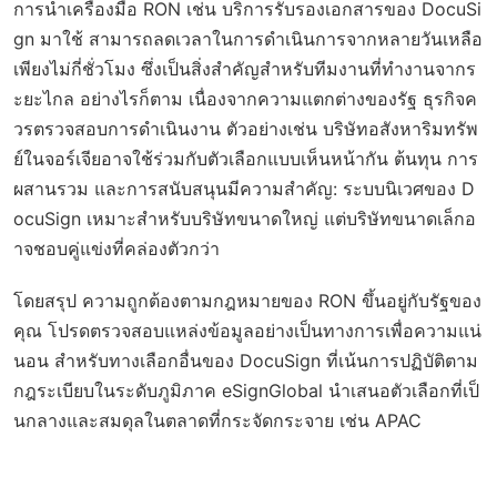
การนำเครื่องมือ RON เช่น บริการรับรองเอกสารของ DocuSi
gn มาใช้ สามารถลดเวลาในการดำเนินการจากหลายวันเหลือ
เพียงไม่กี่ชั่วโมง ซึ่งเป็นสิ่งสำคัญสำหรับทีมงานที่ทำงานจากร
ะยะไกล อย่างไรก็ตาม เนื่องจากความแตกต่างของรัฐ ธุรกิจค
วรตรวจสอบการดำเนินงาน ตัวอย่างเช่น บริษัทอสังหาริมทรัพ
ย์ในจอร์เจียอาจใช้ร่วมกับตัวเลือกแบบเห็นหน้ากัน ต้นทุน การ
ผสานรวม และการสนับสนุนมีความสำคัญ: ระบบนิเวศของ D
ocuSign เหมาะสำหรับบริษัทขนาดใหญ่ แต่บริษัทขนาดเล็กอ
าจชอบคู่แข่งที่คล่องตัวกว่า
โดยสรุป ความถูกต้องตามกฎหมายของ RON ขึ้นอยู่กับรัฐของ
คุณ โปรดตรวจสอบแหล่งข้อมูลอย่างเป็นทางการเพื่อความแน่
นอน สำหรับทางเลือกอื่นของ DocuSign ที่เน้นการปฏิบัติตาม
กฎระเบียบในระดับภูมิภาค eSignGlobal นำเสนอตัวเลือกที่เป็
นกลางและสมดุลในตลาดที่กระจัดกระจาย เช่น APAC