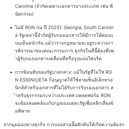
Carolina (จำกัดเฉพาะเอกสารบางประเภท เช่น พิ
นัยกรรม)
ไม่มี RON (ณ ปี 2025)
: Georgia, South Carolin
a รัฐเหล่านี้จำกัดผู้รับรองเอกสารให้มีการโต้ตอบแ
บบเห็นหน้ากัน แม้ว่าร่างกฎหมายจะอยู่ระหว่างกา
รพิจารณาของคณะกรรมการ ธุรกิจในที่นี้ต้องพึ่งพ
าผู้รับรองเอกสารเคลื่อนที่หรือรูปแบบไฮบริด
การซ้อนทับของรัฐบาลกลาง
: แม้ในรัฐที่ไม่ใช่ RO
N ESIGN/UETA ก็อนุญาตให้ใช้ลายเซ็นอิเล็กทรอ
นิกส์สำหรับเอกสารที่ไม่ได้รับการรับรองเอกสาร ส
ำหรับธุรกรรมระหว่างประเทศ แพลตฟอร์ม RON
จะต้องสอดคล้องกับกฎของแต่ละรัฐเพื่อหลีกเลี่ยงข้
อพิพาท
จากมุมมองทางธุรกิจ การแบ่งส่วนนี้ผลักดันให้เกิดความต้องก