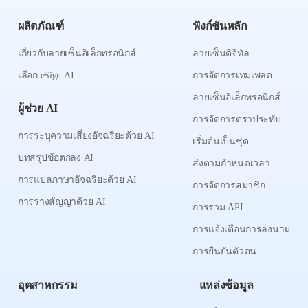
ผลิตภัณฑ์
ฟังก์ชันหลัก
เกี่ยวกับลายเซ็นอิเล็กทรอนิกส์
ลายเซ็นดิจิทัล
เลือก eSign.AI
การจัดการเทมเพลต
ลายเซ็นอิเล็กทรอนิกส์
ผู้ช่วย AI
การจัดการตราประทับ
การระบุความเสี่ยงอัจฉริยะด้วย AI
เริ่มต้นเป็นชุด
บทสรุปข้อตกลง AI
ส่งตามกำหนดเวลา
การแปลภาษาอัจฉริยะด้วย AI
การจัดการสมาชิก
การร่างสัญญาด้วย AI
การรวม API
การแจ้งเตือนการลงนาม
การยืนยันตัวตน
อุตสาหกรรม
แหล่งข้อมูล