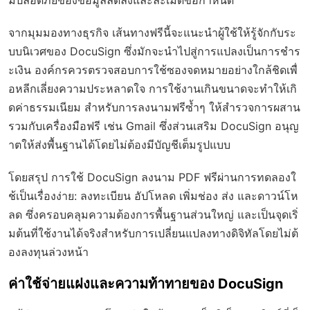
จากมุมมองทางธุรกิจ เส้นทางฟรีนี้จะแนะนำผู้ใช้ให้รู้จักกับระ
บบนิเวศของ DocuSign ซึ่งมักจะนำไปสู่การแปลงเป็นการชำร
ะเงิน องค์กรควรตรวจสอบการใช้ซองจดหมายอย่างใกล้ชิดเพื่
อหลีกเลี่ยงความประหลาดใจ การใช้งานเกินขนาดจะทำให้เกิ
ดค่าธรรมเนียม สำหรับการลงนามฟรีซ้ำๆ ให้สำรวจการผสาน
รวมกับเครื่องมือฟรี เช่น Gmail ซึ่งส่วนเสริม DocuSign อนุญ
าตให้ส่งพื้นฐานได้โดยไม่ต้องมีบัญชีเต็มรูปแบบ
โดยสรุป การใช้ DocuSign ลงนาม PDF ฟรีผ่านการทดลองใ
ช้เป็นเรื่องง่าย: ลงทะเบียน อัปโหลด เพิ่มช่อง ส่ง และดาวน์โห
ลด ซึ่งครอบคลุมความต้องการพื้นฐานส่วนใหญ่ และเป็นจุดเริ่
มต้นที่ใช้งานได้จริงสำหรับการเปลี่ยนแปลงทางดิจิทัลโดยไม่ต้
องลงทุนล่วงหน้า
ค่าใช้จ่ายแฝงและความท้าทายของ DocuSign