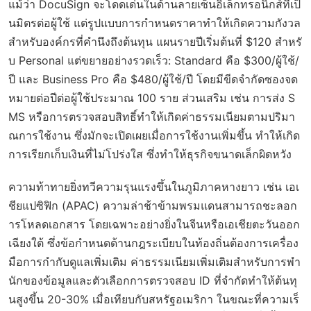
แม้ว่า DocuSign จะโดดเด่นในด้านลายเซ็นอิเล็กทรอนิกส์ที่เป็
นมิตรต่อผู้ใช้ แต่รูปแบบการกำหนดราคาทำให้เกิดความกังวล
สำหรับองค์กรที่คำนึงถึงต้นทุน แผนรายปีเริ่มต้นที่ $120 สำหรั
บ Personal แต่ขยายอย่างรวดเร็ว: Standard คือ $300/ผู้ใช้/
ปี และ Business Pro คือ $480/ผู้ใช้/ปี โดยมีขีดจำกัดซองจด
หมายต่อปีต่อผู้ใช้ประมาณ 100 ราย ส่วนเสริม เช่น การส่ง S
MS หรือการตรวจสอบสิทธิ์ทำให้เกิดค่าธรรมเนียมตามปริมา
ณการใช้งาน ซึ่งมักจะเปิดเผยเมื่อการใช้งานเพิ่มขึ้น ทำให้เกิด
การเรียกเก็บเงินที่ไม่โปร่งใส ซึ่งทำให้ธุรกิจขนาดเล็กผิดหวัง
ความท้าทายยิ่งทวีความรุนแรงขึ้นในภูมิภาคหางยาว เช่น เอเ
ชียแปซิฟิก (APAC) ความล่าช้าข้ามพรมแดนสามารถชะลอก
ารโหลดเอกสาร โดยเฉพาะอย่างยิ่งในจีนหรือเอเชียตะวันออก
เฉียงใต้ ซึ่งข้อกำหนดด้านกฎระเบียบในท้องถิ่นต้องการเครื่อง
มือการกำกับดูแลเพิ่มเติม ค่าธรรมเนียมเพิ่มเติมสำหรับการพำ
นักของข้อมูลและตัวเลือกการตรวจสอบ ID ที่จำกัดทำให้ต้นทุ
นสูงขึ้น 20-30% เมื่อเทียบกับสหรัฐอเมริกา ในขณะที่ความเร็