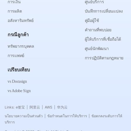
การเงิน
ศูนย์บริการ
การผลิต
บันทึกการเปลี่ยนแปลง
อสังหาริมทรัพย์
คู่มือผู้ใช้
คำถามที่พบบ่อย
กรณีลูกค้า
ผู้ให้บริการที่เชื่อถือได้
ทรัพยากรบุคคล
ศูนย์นักพัฒนา
การแพทย์
การปฏิบัติตามกฎหมาย
เปรียบเทียบ
vs Docusign
vs Adobe Sign
Links:
e签宝
阿里云
AWS
华为云
|
|
|
นโยบายความเป็นส่วนตัว
ข้อกำหนดในการให้บริการ
ข้อตกลงระดับการให้
|
|
บริการ