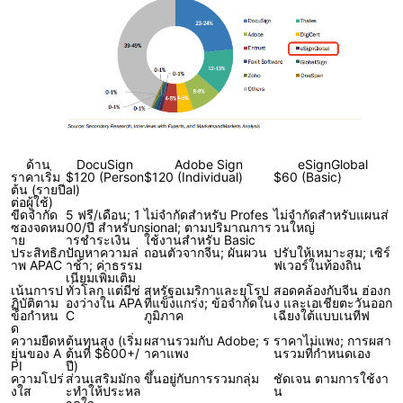
ด้าน
DocuSign
Adobe Sign
eSignGlobal
ราคาเริ่ม
$120 (Person
$120 (Individual)
$60 (Basic)
ต้น (รายปี
al)
ต่อผู้ใช้)
ขีดจำกัด
5 ฟรี/เดือน; 1
ไม่จำกัดสำหรับ Profes
ไม่จำกัดสำหรับแผนส่
ซองจดหม
00/ปี สำหรับก
sional; ตามปริมาณการ
วนใหญ่
าย
ารชำระเงิน
ใช้งานสำหรับ Basic
ประสิทธิภ
ปัญหาความล่
ถอนตัวจากจีน; ผันผวน
ปรับให้เหมาะสม; เซิร์
าพ APAC
าช้า; ค่าธรรม
ฟเวอร์ในท้องถิ่น
เนียมเพิ่มเติม
เน้นการป
ทั่วโลก แต่มีช่
สหรัฐอเมริกาและยุโรป
สอดคล้องกับจีน ฮ่องก
ฏิบัติตาม
องว่างใน APA
ที่แข็งแกร่ง; ข้อจำกัดใน
ง และเอเชียตะวันออก
ข้อกำหน
C
ภูมิภาค
เฉียงใต้แบบเนทีฟ
ด
ความยืดห
ต้นทุนสูง (เริ่ม
ผสานรวมกับ Adobe; ร
ราคาไม่แพง; การผสา
ยุ่นของ A
ต้นที่ $600+/
าคาแพง
นรวมที่กำหนดเอง
PI
ปี)
ความโปร่
ส่วนเสริมมักจ
ขึ้นอยู่กับการรวมกลุ่ม
ชัดเจน ตามการใช้งา
งใส
ะทำให้ประหล
น