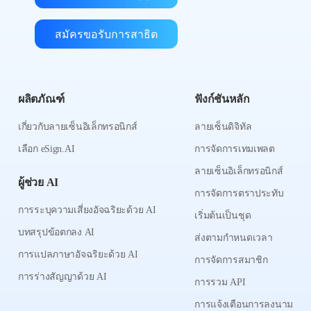
สมัครขอรับการสาธิต
ผลิตภัณฑ์
ฟังก์ชันหลัก
เกี่ยวกับลายเซ็นอิเล็กทรอนิกส์
ลายเซ็นดิจิทัล
เลือก eSign.AI
การจัดการเทมเพลต
ลายเซ็นอิเล็กทรอนิกส์
ผู้ช่วย AI
การจัดการตราประทับ
การระบุความเสี่ยงอัจฉริยะด้วย AI
เริ่มต้นเป็นชุด
บทสรุปข้อตกลง AI
ส่งตามกำหนดเวลา
การแปลภาษาอัจฉริยะด้วย AI
การจัดการสมาชิก
การร่างสัญญาด้วย AI
การรวม API
การแจ้งเตือนการลงนาม