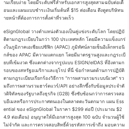
ามเรียบง่าย โดยมีระดับฟรีสำหรับเอกสารสูงสุดสามฉบับต่อเดื
อนและแผนแบบชำระเงินเริ่มต้นที่ $15 ต่อเดือน ดึงดูดบริษัทน
ายหน้าที่ต้องการการตั้งค่าที่รวดเร็ว
eSignGlobal วางตำแหน่งตัวเองเป็นคู่แข่งระดับโลก โดยปฏิบั
ติตามกฎระเบียบในกว่า 100 ประเทศหลัก โดยมีความแข็งแกร่
งในภูมิภาคเอเชียแปซิฟิก (APAC) ภูมิทัศน์ลายเซ็นอิเล็กทรอนิ
กส์ของ APAC มีความแตกแยก โดยมีมาตรฐานสูงและกฎระเบี
ยบที่เข้มงวด ซึ่งแตกต่างจากรูปแบบ ESIGN/eIDAS ที่อิงตามก
รอบของสหรัฐอเมริกาและยุโรป ที่นี่ ข้อกำหนดด้านการปฏิบัติ
ตามกฎระเบียบเรียกร้องวิธีการ "การผสานรวมระบบนิเวศ" รว
มถึงการผสานรวมฮาร์ดแวร์/API อย่างลึกซึ้งกับข้อมูลประจำตั
วดิจิทัลของรัฐบาลถึงธุรกิจ (G2B) ซึ่งซับซ้อนกว่าการตรวจสอ
บอีเมลหรือการประกาศตนเองในตลาดตะวันตกมาก แผน Ess
ential ของ eSignGlobal ในราคา $299 ต่อปี (ประมาณ $2
4.9 ต่อเดือน) อนุญาตให้มีเอกสารสูงสุด 100 ฉบับ จำนวนผู้ใช้
ไม่จำกัด และการตรวจสอบสิทธิ์ด้วยรหัสการเข้าถึง มอบความ