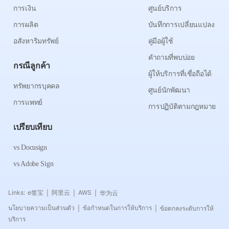
การเงิน
ศูนย์บริการ
การผลิต
บันทึกการเปลี่ยนแปลง
อสังหาริมทรัพย์
คู่มือผู้ใช้
คำถามที่พบบ่อย
กรณีลูกค้า
ผู้ให้บริการที่เชื่อถือได้
ทรัพยากรบุคคล
ศูนย์นักพัฒนา
การแพทย์
การปฏิบัติตามกฎหมาย
เปรียบเทียบ
vs Docusign
vs Adobe Sign
Links:
e签宝
阿里云
AWS
华为云
|
|
|
นโยบายความเป็นส่วนตัว
ข้อกำหนดในการให้บริการ
ข้อตกลงระดับการให้
|
|
บริการ