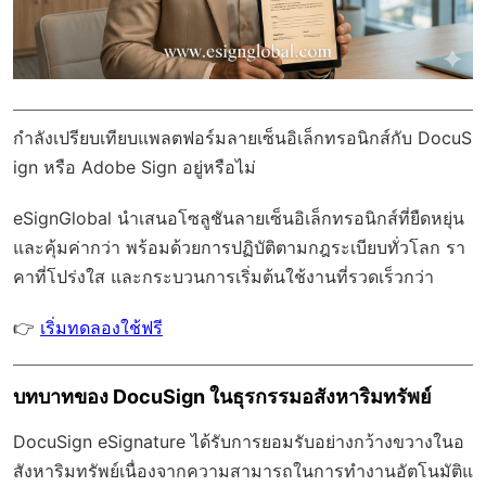
กำลังเปรียบเทียบแพลตฟอร์มลายเซ็นอิเล็กทรอนิกส์กับ DocuS
ign หรือ Adobe Sign อยู่หรือไม่
eSignGlobal
นำเสนอโซลูชันลายเซ็นอิเล็กทรอนิกส์ที่ยืดหยุ่น
และคุ้มค่ากว่า พร้อมด้วย
การปฏิบัติตามกฎระเบียบทั่วโลก
รา
คาที่โปร่งใส และกระบวนการเริ่มต้นใช้งานที่รวดเร็วกว่า
👉
เริ่มทดลองใช้ฟรี
บทบาทของ DocuSign ในธุรกรรมอสังหาริมทรัพย์
DocuSign eSignature ได้รับการยอมรับอย่างกว้างขวางในอ
สังหาริมทรัพย์เนื่องจากความสามารถในการทำงานอัตโนมัติแ