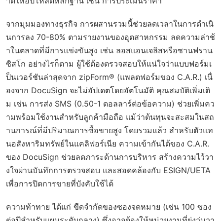
าตให้อัปโหลดหลักฐาน เช่น การประเมินราคา
จากมุมมองทางธุรกิจ การผสานรวมนี้ช่วยลดเวลาในการดำเนิ
นการลง 70-80% ตามรายงานของอุตสาหกรรม ลดความล่าช้
าในตลาดที่มีการแข่งขันสูง เช่น ลอสแอนเจลิสหรือซานฟราน
ซิสโก อย่างไรก็ตาม ผู้ใช้ต้องตรวจสอบให้แน่ใจว่าแบบฟอร์มเ
ป็นเวอร์ชันล่าสุดจาก zipForm® (แพลตฟอร์มของ C.A.R.) เนื่
องจาก DocuSign จะไม่อัปเดตโดยอัตโนมัติ คุณสมบัติเพิ่มเติ
ม เช่น การส่ง SMS (0.50-1 ดอลลาร์ต่อข้อความ) ช่วยเพิ่มคว
ามพร้อมใช้งานสำหรับลูกค้ามือถือ แม้ว่าต้นทุนจะสะสมในสถ
านการณ์ที่มีปริมาณการซื้อขายสูง โดยรวมแล้ว สำหรับตัวแท
นอสังหาริมทรัพย์ในแคลิฟอร์เนีย ความเข้ากันได้ของ C.A.R.
ของ DocuSign ช่วยลดภาระด้านการบริหาร สร้างความไว้วา
งใจผ่านบันทึกการตรวจสอบ และสอดคล้องกับ ESIGN/UETA
เพื่อการปิดการขายที่บังคับใช้ได้
ความท้าทาย ได้แก่ ขีดจำกัดของซองจดหมาย (เช่น 100 ซอง
ต่อปีสำหรับแผนระดับกลาง) ซึ่งอาจต้องให้หน่วยงานที่ยุ่งวุ่นวา