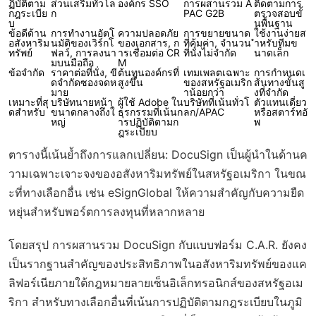
ฏิบัติตาม
ส่วนเสริมทั่วโล
องค์กร SSO
การผสานรวม A
ติดตามการ
กฎระเบีย
ก
PAC G2B
ตรวจสอบขั้
บ
นพื้นฐาน
ข้อดีด้าน
การทำงานอัตโ
ความปลอดภัย
การขยายขนาด
ใช้งานง่ายส
อสังหาริม
นมัติของเวิร์กโ
ของเอกสาร, ก
ที่คุ้มค่า, จำนวน
ำหรับทีมข
ทรัพย์
ฟลว์, การลงนา
ารเชื่อมต่อ CR
ที่นั่งไม่จำกัด
นาดเล็ก
มบนมือถือ
M
ข้อจำกัด
ราคาต่อที่นั่ง, ขี
ต้นทุนองค์กรที่
เทมเพลตเฉพาะ
การกำหนดเ
ดจำกัดซองจดห
สูงขึ้น
ของสหรัฐอเมริก
ส้นทางขั้นสู
มาย
าน้อยกว่า
งที่จำกัด
เหมาะที่สุ
บริษัทนายหน้า
ผู้ใช้ Adobe ใน
บริษัทที่เน้นทั่วโ
ตัวแทนเดี่ยว
ดสำหรับ
ขนาดกลางถึงใ
ธุรกรรมที่เน้นก
ลก/APAC
หรือสตาร์ทอั
หญ่
ารปฏิบัติตามก
พ
ฎระเบียบ
ตารางนี้เน้นย้ำถึงการแลกเปลี่ยน: DocuSign เป็นผู้นำในด้านค
วามเฉพาะเจาะจงของอสังหาริมทรัพย์ในสหรัฐอเมริกา ในขณ
ะที่ทางเลือกอื่น เช่น eSignGlobal ให้ความสำคัญกับความยืด
หยุ่นสำหรับพอร์ตการลงทุนที่หลากหลาย
โดยสรุป การผสานรวม DocuSign กับแบบฟอร์ม C.A.R. ยังคง
เป็นรากฐานสำคัญของประสิทธิภาพในอสังหาริมทรัพย์ของแค
ลิฟอร์เนียภายใต้กฎหมายลายเซ็นอิเล็กทรอนิกส์ของสหรัฐอเม
ริกา สำหรับทางเลือกอื่นที่เน้นการปฏิบัติตามกฎระเบียบในภูมิ