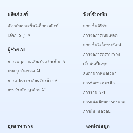
ผลิตภัณฑ์
ฟังก์ชันหลัก
เกี่ยวกับลายเซ็นอิเล็กทรอนิกส์
ลายเซ็นดิจิทัล
เลือก eSign.AI
การจัดการเทมเพลต
ลายเซ็นอิเล็กทรอนิกส์
ผู้ช่วย AI
การจัดการตราประทับ
การระบุความเสี่ยงอัจฉริยะด้วย AI
เริ่มต้นเป็นชุด
บทสรุปข้อตกลง AI
ส่งตามกำหนดเวลา
การแปลภาษาอัจฉริยะด้วย AI
การจัดการสมาชิก
การร่างสัญญาด้วย AI
การรวม API
การแจ้งเตือนการลงนาม
การยืนยันตัวตน
อุตสาหกรรม
แหล่งข้อมูล