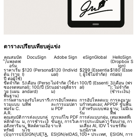
ตารางเปรียบเทียบคู่แข่ง
คุณสมบัต
DocuSign
Adobe Sign
eSignGlobal
HelloSign
ิ/แพลตฟ
(Dropbox S
อร์ม
ign)
ราคาเริ่ม
$120 (Persona
$120 (Individ
$299 (Essentia
$180 (Esse
ต้น (ราย
l)
ual)
l, ผู้ใช้ไม่จำกัด)
ntials)
ปี ต่อผู้ใช้)
ขีดจำกัด
5/เดือน (Perso
ไม่จำกัด (ใช้งา
100/ปี (Essenti
3/เดือน (ฟร
ซองจดหม
nal); 100/ปี (St
นอย่างยุติธรร
al)
ี); ไม่จำกัด
าย (แผน
andard)
ม)
(ชำระเงิน)
พื้นฐาน)
การผสาน
รองรับไลบรารีเ
การอัปโหลดแ
การอัปโหลดแบ
การลงนาม
รวมแบบ
นทีฟ
ละการแมปตา
บกำหนดเอง; AP
PDF ขั้นพื้น
ฟอร์ม C.
ม PDF
I สำหรับแบบฟอ
ฐาน; ไม่มีเน
A.R.
ร์ม
ทีฟ
คุณสมบัติ
การส่งแบบกลุ่
การแก้ไข PDF
การส่งแบบกลุ่ม,
เทมเพลตที่เ
หลักด้าน
ม, การชำระเงิ
ขั้นสูง, การวิเค
การประเมินควา
รียบง่าย, กา
อสังหาริม
น, ฟิลด์ตามเงื่อ
ราะห์
มเสี่ยง AI, IDV ใ
รแชร์ทีม
ทรัพย์
นไข
นภูมิภาค
เน้นการป
ESIGN/UETA,
ESIGN/eIDAS,
100+ ประเทศ,
ESIGN, การ