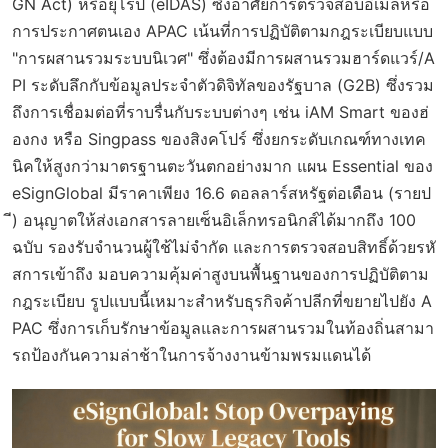
GN Act) หรือยุโรป (eIDAS) ซึ่งอาศัยการตรวจสอบอีเมลหรือ
การประกาศตนเอง APAC เน้นที่การปฏิบัติตามกฎระเบียบแบบ
"การผสานรวมระบบนิเวศ" ซึ่งต้องมีการผสานรวมฮาร์ดแวร์/A
PI ระดับลึกกับข้อมูลประจำตัวดิจิทัลของรัฐบาล (G2B) ซึ่งรวม
ถึงการเชื่อมต่อที่ราบรื่นกับระบบต่างๆ เช่น iAM Smart ของฮ่
องกง หรือ Singpass ของสิงคโปร์ ซึ่งยกระดับเกณฑ์ทางเทค
นิคให้สูงกว่ามาตรฐานตะวันตกอย่างมาก แผน Essential ของ
eSignGlobal มีราคาเพียง 16.6 ดอลลาร์สหรัฐต่อเดือน (รายป
ี) อนุญาตให้ส่งเอกสารลายเซ็นอิเล็กทรอนิกส์ได้มากถึง 100
ฉบับ รองรับจำนวนผู้ใช้ไม่จำกัด และการตรวจสอบสิทธิ์ด้วยรหั
สการเข้าถึง มอบความคุ้มค่าสูงบนพื้นฐานของการปฏิบัติตาม
กฎระเบียบ รูปแบบนี้เหมาะสำหรับธุรกิจค้าปลีกที่ขยายไปยัง A
PAC ซึ่งการเก็บรักษาข้อมูลและการผสานรวมในท้องถิ่นสามา
รถป้องกันความล่าช้าในการจ้างงานข้ามพรมแดนได้