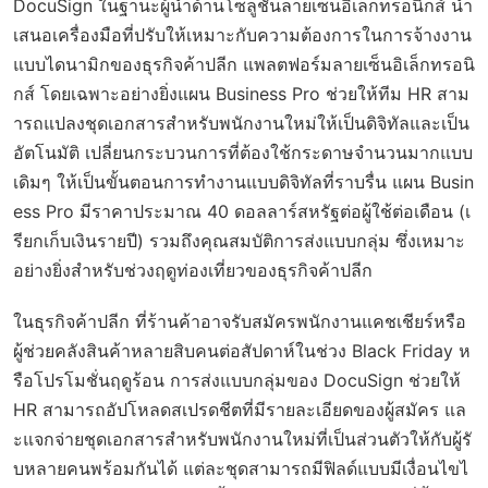
DocuSign ในฐานะผู้นำด้านโซลูชันลายเซ็นอิเล็กทรอนิกส์ นำ
เสนอเครื่องมือที่ปรับให้เหมาะกับความต้องการในการจ้างงาน
แบบไดนามิกของธุรกิจค้าปลีก แพลตฟอร์มลายเซ็นอิเล็กทรอนิ
กส์ โดยเฉพาะอย่างยิ่งแผน Business Pro ช่วยให้ทีม HR สาม
ารถแปลงชุดเอกสารสำหรับพนักงานใหม่ให้เป็นดิจิทัลและเป็น
อัตโนมัติ เปลี่ยนกระบวนการที่ต้องใช้กระดาษจำนวนมากแบบ
เดิมๆ ให้เป็นขั้นตอนการทำงานแบบดิจิทัลที่ราบรื่น แผน Busin
ess Pro มีราคาประมาณ 40 ดอลลาร์สหรัฐต่อผู้ใช้ต่อเดือน (เ
รียกเก็บเงินรายปี) รวมถึงคุณสมบัติการส่งแบบกลุ่ม ซึ่งเหมาะ
อย่างยิ่งสำหรับช่วงฤดูท่องเที่ยวของธุรกิจค้าปลีก
ในธุรกิจค้าปลีก ที่ร้านค้าอาจรับสมัครพนักงานแคชเชียร์หรือ
ผู้ช่วยคลังสินค้าหลายสิบคนต่อสัปดาห์ในช่วง Black Friday ห
รือโปรโมชั่นฤดูร้อน การส่งแบบกลุ่มของ DocuSign ช่วยให้
HR สามารถอัปโหลดสเปรดชีตที่มีรายละเอียดของผู้สมัคร แล
ะแจกจ่ายชุดเอกสารสำหรับพนักงานใหม่ที่เป็นส่วนตัวให้กับผู้รั
บหลายคนพร้อมกันได้ แต่ละชุดสามารถมีฟิลด์แบบมีเงื่อนไขไ