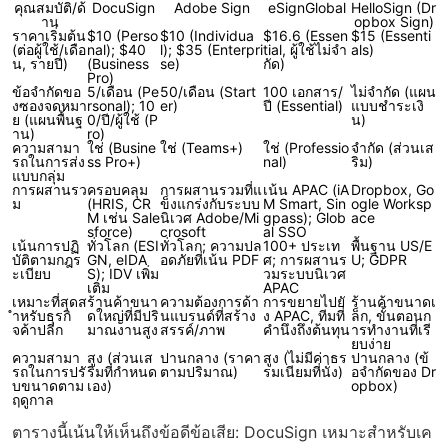
คุณสมบัติ/ด้
DocuSign
Adobe Sign
eSignGlobal
HelloSign (Dr
าน
opbox Sign)
ราคาเริ่มต้น
$10 (Perso
$10 (Individua
$16.6 (Essen
$15 (Essenti
(ต่อผู้ใช้/เดือ
nal); $40
l); $35 (Enterpri
tial, ผู้ใช้ไม่จำ
als)
น, รายปี)
(Business
se)
กัด)
Pro)
ข้อจำกัดขอ
5/เดือน (Pe
50/เดือน (Start
100 เอกสาร/
ไม่จำกัด (แผน
งซองจดหมา
rsonal); 10
er)
ปี (Essential)
แบบชำระเงิ
ย (แผนพื้นฐ
0/ปี/ผู้ใช้ (P
น)
าน)
ro)
ความสามา
ใช่ (Busine
ใช่ (Teams+)
ใช่ (Professio
จำกัด (ส่วนเส
รถในการส่ง
ss Pro+)
nal)
ริม)
แบบกลุ่ม
การผสานรว
ครอบคลุม
การผสานรวมที่แ
เน้น APAC (iA
Dropbox, Go
ม
(HRIS, CR
ข็งแกร่งกับระบบ
M Smart, Sin
ogle Worksp
M เช่น Sale
นิเวศ Adobe/Mi
gpass); Glob
ace
sforce)
crosoft
al SSO
เน้นการปฏิ
ทั่วโลก (ESI
ทั่วโลก; ความปล
100+ ประเท
พื้นฐาน US/E
บัติตามกฎร
GN, eIDA
อดภัยที่เน้น PDF
ศ; การผสานร
U; GDPR
ะเบียบ
S); IDV เพิ่ม
วมระบบนิเวศ
เติม
APAC
เหมาะที่สุดส
ร้านค้าขนา
ความต้องการด้า
การขยายไปยั
ร้านค้าขนาดเ
ำหรับธุรกิ
ดใหญ่ที่มีปริ
นแบรนด์ที่สร้าง
ง APAC, ทีมที่
ล็ก, ขั้นตอนก
จค้าปลีก
มาณงานสูง
สรรค์/ภาพ
คำนึงถึงต้นทุน
ารทำงานที่เรี
ยบง่าย
ความสามา
สูง (ส่วนเส
ปานกลาง (ราคา
สูง (ไม่มีค่าธร
ปานกลาง (ข้
รถในการปรั
ริมที่กำหนด
ตามปริมาณ)
รมเนียมที่นั่ง)
อจำกัดของ Dr
บขนาดตาม
เอง)
opbox)
ฤดูกาล
ตารางนี้เน้นให้เห็นถึงข้อดีข้อเสีย: DocuSign เหมาะสำหรับเค