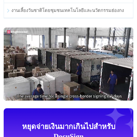
งานเลี้ยงวันชาติโดยชุมชนเทคโนโลยีและนวัตกรรมฮ่องกง
หยุดจ่ายเงินมากเกินไปสำหรับ
DocuSign