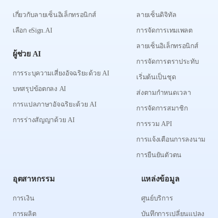
เกี่ยวกับลายเซ็นอิเล็กทรอนิกส์
ลายเซ็นดิจิทัล
เลือก eSign.AI
การจัดการเทมเพลต
ลายเซ็นอิเล็กทรอนิกส์
ผู้ช่วย AI
การจัดการตราประทับ
การระบุความเสี่ยงอัจฉริยะด้วย AI
เริ่มต้นเป็นชุด
บทสรุปข้อตกลง AI
ส่งตามกำหนดเวลา
การแปลภาษาอัจฉริยะด้วย AI
การจัดการสมาชิก
การร่างสัญญาด้วย AI
การรวม API
การแจ้งเตือนการลงนาม
การยืนยันตัวตน
อุตสาหกรรม
แหล่งข้อมูล
การเงิน
ศูนย์บริการ
การผลิต
บันทึกการเปลี่ยนแปลง