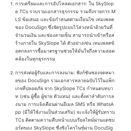
การเตรียมและการอัปโหลดเอกสาร
: ใน SkySlop
e TCs รวบรวมเอกสารธุรกรรม รวมถึงรายการ M
LS ข้อเสนอ และข้อกำหนดตามเงื่อนไข เทมเพลต
ของ DocuSign ซึ่งจัดรูปแบบไว้ล่วงหน้าด้วยวันที่
จำนวนเงิน และช่องลายเซ็น สามารถนำเข้าหรือส
ร้างภายใน SkySlope ได้ ตัวอย่างเช่น เทมเพลตข้
อตกลงการซื้อมาตรฐานช่วยให้มั่นใจถึงความสอด
คล้องในทุกธุรกรรม
การส่งต่อผู้รับและการลงนาม
: ฟังก์ชันซองจดหมา
ยของ DocuSign รวมเอกสารหลายฉบับไว้ในแพ็ก
เกจที่ปลอดภัย จาก SkySlope TCs กำหนดบทบา
ท (เช่น ผู้ซื้อ ผู้ขาย ตัวแทน) และตั้งค่าลำดับการล
งนาม การแจ้งเตือนผ่านอีเมล SMS หรือ WhatsA
pp (มีให้ใช้งานเป็นส่วนเสริม) จะแจ้งให้ผู้รับทราบ
TCs ติดตามความคืบหน้าแบบเรียลไทม์ผ่านแดชบ
อร์ดของ SkySlope ซึ่งซิงโครไนซ์ผ่าน DocuSig