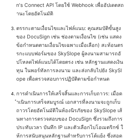
n's Connect API โดยใช้ Webhook เพื่ออัปเดตสถ
านะโดยอัตโนมัติ
ตรรกะตามเงื่อนไขและไฟล์แนบ
: คุณสมบัติขั้นสูง
ของ DocuSign เช่น ช่องตามเงื่อนไข (เช่น แสดง
ข้อกำหนดตามเงื่อนไขเฉพาะเมื่อเลือก) สะท้อนตร
รกะแบบฟอร์มของ SkySlope ผู้ลงนามสามารถอั
ปโหลดไฟล์แนบได้โดยตรง เช่น หลักฐานแสดงเงิน
ทุน ในพอร์ทัลการลงนาม และส่งกลับไปยัง SkySl
ope เพื่อตรวจสอบการปฏิบัติตามข้อกำหนด
การดำเนินการให้เสร็จสิ้นและการเก็บถาวร
: เมื่อด
ำเนินการเสร็จสมบูรณ์ เอกสารที่ลงนามจะถูกเก็บ
ถาวรโดยอัตโนมัติในห้องนิรภัยของ SkySlope เส้
นทางการตรวจสอบของ DocuSign ซึ่งรวมถึงการ
ประทับเวลา บันทึก IP และตัวเลือกไบโอเมตริกซ์ ใ
ห้การสนับสนุนหลักฐานสำหรับการโต้แย้ง ซึ่งสอด