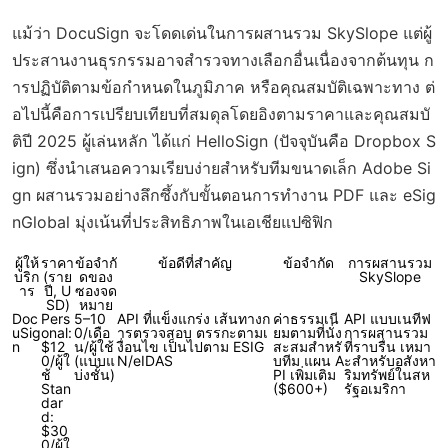
แม้ว่า DocuSign จะโดดเด่นในการผสานรวม SkySlope แต่ผู้
ประสานงานธุรกรรมอาจสำรวจทางเลือกอื่นเนื่องจากต้นทุน ก
ารปฏิบัติตามข้อกำหนดในภูมิภาค หรือคุณสมบัติเฉพาะทาง ต่
อไปนี้คือการเปรียบเทียบที่สมดุลโดยอิงตามราคาและคุณสมบั
ติปี 2025 ผู้เล่นหลัก ได้แก่ HelloSign (ปัจจุบันคือ Dropbox S
ign) ซึ่งนำเสนอความเรียบง่ายสำหรับทีมขนาดเล็ก Adobe Si
gn ผสานรวมอย่างลึกซึ้งกับขั้นตอนการทำงาน PDF และ eSig
nGlobal มุ่งเน้นที่ประสิทธิภาพในเอเชียแปซิฟิก
ผู้ให้
ราคา
ข้อจำกั
ข้อดีที่สำคัญ
ข้อจำกัด
การผสานรวม
บริก
(ราย
ดของ
SkySlope
าร
ปี, U
ซองจด
SD)
หมาย
Doc
Pers
5–10
API ที่แข็งแกร่ง เส้นทางก
ค่าธรรมเนี
API แบบเนทีฟ
uSig
onal:
0/เดือ
ารตรวจสอบ ตรรกะตามเ
ยมตามที่นั่ง
การผสานรวม
n
$12
น/ผู้ใช้
งื่อนไข เป็นไปตาม ESIG
สะสมสำหรั
ที่ราบรื่น เหมา
0/ผู้ใ
(แบบแ
N/eIDAS
บทีม แผน A
ะสำหรับอสังหา
ช้
บ่งชั้น)
PI เพิ่มเติม
ริมทรัพย์ในสห
Stan
($600+)
รัฐอเมริกา
dar
d:
$30
0/ผู้ใ