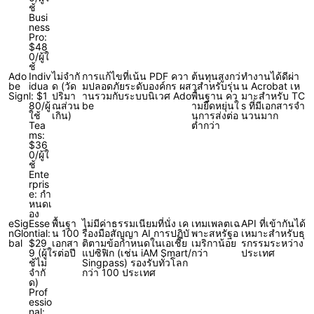
ช้
Busi
ness
Pro:
$48
0/ผู้ใ
ช้
Ado
Indiv
ไม่จำกั
การแก้ไขที่เน้น PDF ควา
ต้นทุนสูงกว่
ทำงานได้ดีผ่า
be
idua
ด (วัด
มปลอดภัยระดับองค์กร ผส
าสำหรับรุ่น
น Acrobat เห
Sign
l: $1
ปริมา
านรวมกับระบบนิเวศ Ado
พื้นฐาน คว
มาะสำหรับ TC
80/ผู้
ณส่วน
be
ามยืดหยุ่นใ
s ที่มีเอกสารจำ
ใช้
เกิน)
นการส่งต่อ
นวนมาก
Tea
ต่ำกว่า
ms:
$36
0/ผู้ใ
ช้
Ente
rpris
e: กำ
หนดเ
อง
eSig
Esse
พื้นฐา
ไม่มีค่าธรรมเนียมที่นั่ง เค
เทมเพลตเฉ
API ที่เข้ากันได้
nGlo
ntial:
น 100
รื่องมือสัญญา AI การปฏิบั
พาะสหรัฐอ
เหมาะสำหรับธุ
bal
$29
เอกสา
ติตามข้อกำหนดในเอเชีย
เมริกาน้อย
รกรรมระหว่าง
9 (ผู้ใ
รต่อปี
แปซิฟิก (เช่น iAM Smart/
กว่า
ประเทศ
ช้ไม่
Singpass) รองรับทั่วโลก
จำกั
กว่า 100 ประเทศ
ด)
Prof
essio
nal: