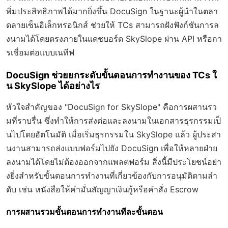
พิ่มประสิทธิภาพได้มากยิ่งขึ้น DocuSign ในฐานะผู้นำในตลา
ดลายเซ็นอิเล็กทรอนิกส์ ช่วยให้ TCs สามารถฝังฟังก์ชันการล
งนามได้โดยตรงภายในแดชบอร์ด SkySlope ผ่าน API หรือกา
รเชื่อมต่อแบบเนทีฟ
DocuSign ช่วยยกระดับขั้นตอนการทำงานของ TCs ใ
น SkySlope ได้อย่างไร
หัวใจสำคัญของ "DocuSign for SkySlope" คือการผสานรว
มที่ราบรื่น ซึ่งทำให้การส่งต่อและลงนามในเอกสารธุรกรรมเป็
นไปโดยอัตโนมัติ เมื่อเริ่มธุรกรรมใน SkySlope แล้ว ผู้ประสา
นงานสามารถส่งแบบฟอร์มไปยัง DocuSign เพื่อให้หลายฝ่าย
ลงนามได้โดยไม่ต้องออกจากแพลตฟอร์ม สิ่งนี้มีประโยชน์อย่า
งยิ่งสำหรับขั้นตอนการทำงานที่เกี่ยวข้องกับการอนุมัติตามลำ
ดับ เช่น หนังสือให้คำมั่นสัญญาเงินกู้หรือคำสั่ง Escrow
การผสานรวมขั้นตอนการทำงานทีละขั้นตอน