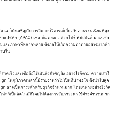
ทัล แต่ก็ยังเผชิญกับการวิพากษ์วิจารณ์เกี่ยวกับค่าธรรมเนียมที่สูง
ยแปซิฟิก (APAC) เช่น จีน ฮ่องกง สิงคโปร์ ฟิลิปปินส์ มาเลเซีย
ยบและภาษาที่หลากหลาย ซึ่งก่อให้เกิดความท้าทายอย่างมากสำ
าบรื่น
รวดเร็วและเชื่อถือได้เป็นสิ่งสำคัญยิ่ง อย่างไรก็ตาม ความเร็วใ
นภูมิภาคเหล่านี้มีรายงานว่าไม่เป็นที่น่าพอใจ ซึ่งนำไปสู่ค
Sign อาจเป็นภาระสำหรับธุรกิจจำนวนมาก โดยเฉพาะอย่างยิ่งวิส
โฟลว์เป็นอัตโนมัติโดยไม่ต้องการรับภาระค่าใช้จ่ายจำนวนมาก