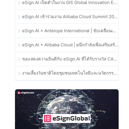
eSign.AI เปิดตัวในงาน GIS Global Innovation Exhibition 2025
eSign.AI เข้าร่วมงาน Alibaba Cloud Summit 2025 ที่ฮ่องกง เพื่อขับเคลื่อนนวัตกรรมคลาวด์ที่ขับเคลื่อนด้วย AI และความเชื่อมั่นทางดิจิทัล
eSign.AI × Antelope International | ขับเคลื่อนเวิร์กโฟลดิจิทัลที่ปลอดภัยและขับเคลื่อนด้วย AI
eSign.AI × Alibaba Cloud | ผนึกกำลังเพื่อเสริมสร้างความเชื่อมั่นดิจิทัลระดับโลกสำหรับฟินเทค
ขอแสดงความยินดีกับ eSign.AI ที่ได้รับรางวัล CAHK STAR Award 2025
งานเลี้ยงวันชาติโดยชุมชนเทคโนโลยีและนวัตกรรมฮ่องกง