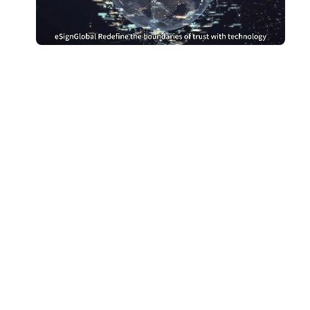
หยุดจ่ายเงินมากเกินไป
สำหรับ DocuSign
เปลี่ยนไปใช้ eSign.AI และประหยัดเงิน
รับการเปรียบเทียบต้นทุน