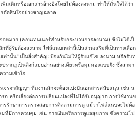
ทเพิ่มเติมหรือเอกสารอ้างอิงโดยไม่ต้องลงนาม ทำให้มั่นใจได้ว่า
การตัดสินใจอย่างชาญฉลาด
ดหมาย (คอนเทนเนอร์สำหรับกระบวนการลงนาม) ซึ่งไม่ได้เป็
ี่ผู้รับต้องลงนาม ไฟล์แนบเหล่านี้เป็นส่วนเสริมที่เป็นทางเลือก
นั้น" เป็นสิ่งสำคัญ: ป้องกันไม่ให้ผู้รับแก้ไข ลงนาม หรือรับท
จะปรากฏเป็นลิงก์แบบอ่านอย่างเดียวหรือมุมมองแบบฝัง ซึ่งสามา
ำความเข้าใจ
ารเจรจาสัญญา ทีมงานมักจะต้องแบ่งปันเอกสารสนับสนุน เช่น น
 หรือเสี่ยงต่อการเปลี่ยนแปลงที่ไม่ได้รับอนุญาต การใช้งานข
ยการรักษาการตรวจสอบการติดตามการดู แม้ว่าไฟล์แนบจะไม่ต้อ
รรมที่มีการควบคุม เช่น การเงินหรือการดูแลสุขภาพ ซึ่งความโป