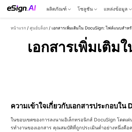
ผลิตภัณฑ์
โซลูชัน
แหล่งข้อมูล
หน้าแรก
/
ศูนย์บล็อก
/
เอกสารเพิ่มเติมใน DocuSign: ไฟล์แนบสำหรั
เอกสารเพิ่มเติ
ความเข้าใจเกี่ยวกับเอกสารประกอบใน
ในขอบเขตของการลงนามอิเล็กทรอนิกส์ DocuSign โดดเด่นด
รทำงานของเอกสาร คุณสมบัติที่ถูกประเมินต่ำอย่างหนึ่