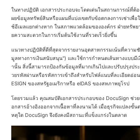
ในทางปฏิบัติ เอกสารประกอบจะโดดเด่นในสถานการณ์ที่ต้องก
ผยข้อมูลทรัพย์สินหรือแผนที่แบ่งเขตกับข้อตกลงการเช่าเพื่อให
ช้อีเมลแยกต่างหาก ในสภาพแวดล้อมขององค์กร ฝ่ายทรัพยาก
ยความสะดวกในการเริ่มต้นใช้งานที่รวดเร็วยิ่งขึ้น
แนวทางปฏิบัติที่ดีที่สุดจากรายงานอุตสาหกรรมเน้นที่ความช
มูลทางการเงินสนับสนุน") และใช้การกำหนดเส้นทางแบบมีเงื่
านั้น สิ่งนี้สามารถป้องกันข้อมูลที่มากเกินไปและปรับปรุงป
วยรหัสผ่านหรือรหัสการเข้าถึงสำหรับไฟล์แนบที่ละเอียดอ่
ESIGN ของสหรัฐอเมริกาหรือ eIDAS ของสหภาพยุโรป
โดยรวมแล้ว คุณสมบัติเอกสารประกอบของ DocuSign ช่วยเพ
อกสารอ้างอิงออกจากเนื้อหาที่ลงนามได้ เมื่อธุรกิจแปลงขั้นต
หตุใด DocuSign จึงยังคงมีสถานะที่แข็งแกร่งในตลาด