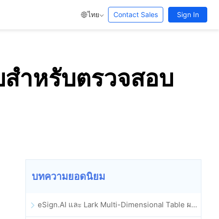
ไทย
Contact Sales
Sign In
นบสำหรับตรวจสอบ
บทความยอดนิยม
eSign.AI และ Lark Multi-Dimensional Table ผสานรวมกันอย่างเป็นทางการ: การลงนามและการเก็บถาวรสัญญาอิเล็กทรอนิกส์แบบอัตโนมัติเต็มรูปแบบ