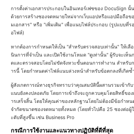
การตั้งค่าเอกสารประกอบในอินเทอร์เฟซของ DocuSign นั้นตร
ด้วยการสร้างซองจดหมายใหม่จากเว็บแอปหรือแอปมือถือของ 
มเอกสาร" หรือ "เพิ่มเติม" เพื่อแนบไฟล์ประกอบ (รูปแบบที่
อไฟล์)
หากต้องการกำหนดให้เป็น "สำหรับตรวจสอบเท่านั้น" ให้เลื
นินการที่จำเป็น และเปิดใช้งานโหมด "ดูเท่านั้น" ผู้รับจะเห็
ดและตรวจสอบโดยไม่ขัดจังหวะขั้นตอนการทำงาน สำหรับก
ารนี้ โดยกำหนดค่าไฟล์แนบล่วงหน้าสำหรับข้อตกลงที่เกิดซ
ผู้สังเกตการณ์ทางธุรกิจทราบว่าคุณสมบัตินี้ผสานรวมเข้าก
แนบยังคงปลอดภัย โดยการเข้าถึงจะถูกควบคุมโดยสิทธิ์ของผู้
ารเสร็จสิ้น โดยให้คุณค่าของหลักฐานโดยไม่ต้องมีข้อกำหน
จำกัดขนาดซองจดหมายทั้งหมด (โดยทั่วไปคือ 25 ซองต่อผู้ใ
ะดับที่สูงขึ้น เช่น Business Pro
กรณีการใช้งานและแนวทางปฏิบัติที่ดีที่สุด