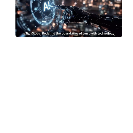
หยุดจ่ายเงินมากเกินไป
สำหรับ DocuSign
เปลี่ยนไปใช้ eSign.AI และประหยัดเงิน
รับการเปรียบเทียบต้นทุน