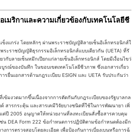
อเมริกาและความเกี่ยวข้องกับเทคโนโลยีชี
แข็งแกร่ง โดยหลักๆ ผ่านพระราชบัญญัติลายเซ็นอิเล็กทรอนิกส์ใ
ะราชบัญญัติธุรกรรมอิเล็กทรอนิกส์แบบเดียวกัน (UETA) ที่รั
กับลายเซ็นหมึกเปียกแก่ลายเซ็นอิเล็กทรอนิกส์ โดยมีเงื่อนไขว่
รณ์ของบันทึก ในขอบเขตเทคโนโลยีชีวภาพ ซึ่งเอกสารเกี่ยว
การยื่นเอกสารด้านกฎระเบียบ ESIGN และ UETA รับประกันว่า
เข้มงวดมากขึ้นเนื่องจากการตัดกันกับกฎระเบียบของรัฐบาลกล
 สารกระตุ้น และสารเคมีวิจัยบางชนิดที่ใช้ในการพัฒนายา เพิ่
้งแต่ปี 2005 อนุญาตให้หน่วยงานที่ลงทะเบียนสั่งซื้อสารควบคุม
 เช่น DEA Form 222 ข้อกำหนดการปฏิบัติตามข้อกำหนดต้องมีก
ทางการตรวจสอบโดยละเอียด เพื่อป้องกันการเบี่ยงเบนหรือการฉ้