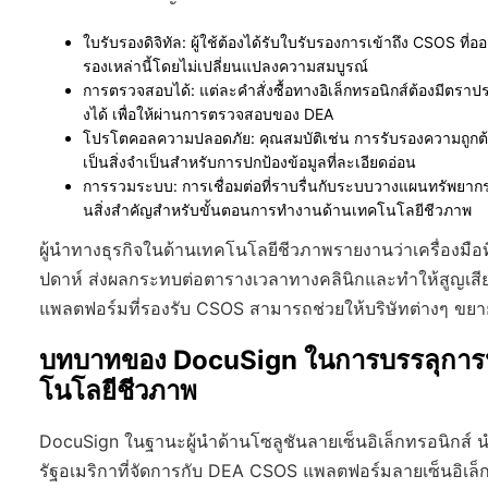
ใบรับรองดิจิทัล
: ผู้ใช้ต้องได้รับใบรับรองการเข้าถึง CSOS ท
รองเหล่านี้โดยไม่เปลี่ยนแปลงความสมบูรณ์
การตรวจสอบได้
: แต่ละคำสั่งซื้อทางอิเล็กทรอนิกส์ต้องมีตรา
งได้ เพื่อให้ผ่านการตรวจสอบของ DEA
โปรโตคอลความปลอดภัย
: คุณสมบัติเช่น การรับรองความถูก
เป็นสิ่งจำเป็นสำหรับการปกป้องข้อมูลที่ละเอียดอ่อน
การรวมระบบ
: การเชื่อมต่อที่ราบรื่นกับระบบวางแผนทรัพยาก
นสิ่งสำคัญสำหรับขั้นตอนการทำงานด้านเทคโนโลยีชีวภาพ
ผู้นำทางธุรกิจในด้านเทคโนโลยีชีวภาพรายงานว่าเครื่องมือ
ปดาห์ ส่งผลกระทบต่อตารางเวลาทางคลินิกและทำให้สูญเ
แพลตฟอร์มที่รองรับ CSOS สามารถช่วยให้บริษัทต่างๆ ขย
บทบาทของ DocuSign ในการบรรลุการป
โนโลยีชีวภาพ
DocuSign ในฐานะผู้นำด้านโซลูชันลายเซ็นอิเล็กทรอนิกส์ น
รัฐอเมริกาที่จัดการกับ DEA CSOS แพลตฟอร์มลายเซ็นอิเล็ก