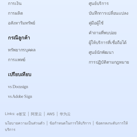
การเงิน
ศูนย์บริการ
การผลิต
บันทึกการเปลี่ยนแปลง
อสังหาริมทรัพย์
คู่มือผู้ใช้
คำถามที่พบบ่อย
กรณีลูกค้า
ผู้ให้บริการที่เชื่อถือได้
ทรัพยากรบุคคล
ศูนย์นักพัฒนา
การแพทย์
การปฏิบัติตามกฎหมาย
เปรียบเทียบ
vs Docusign
vs Adobe Sign
Links:
e签宝
阿里云
AWS
华为云
|
|
|
นโยบายความเป็นส่วนตัว
ข้อกำหนดในการให้บริการ
ข้อตกลงระดับการให้
|
|
บริการ