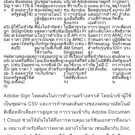
obe
น Business
ป็นชุดผ่านคอน
บนิเวศ Adob
จดหมายผูกกั
กา/สหภา
Sig
ราคา 179.8
โซลผู้ดูแลระบบ
e ที่ราบรื่น (เ
บแผน ความ
พยุโรปแข็
n
8 ดอลลาร์ส
ซองจดหมายสา
ช่น Acroba
ยืดหยุ่นของขั้
งแกร่ง AP
หรัฐต่อผู้ใช้)
มารถถ่ายโอนไ
t) การสนับส
นตอนการทำ
AC กำลังเ
ปยังผู้ดูแลระบบ
นุนมือถือที่แ
งานที่กำหนด
กิดขึ้น
ได้
ข็งแกร่ง
เองต่ำกว่า
eSi
ผู้ใช้ไม่จำกัด
ที่นั่งไม่จำกัดช่ว
ไม่มีค่าธรรม
การรวมแบร
การเพิ่มปร
gn
(eSignGlob
ยลดความซับซ้อ
เนียมที่นั่ง Pr
นด์ระดับโลก
ะสิทธิภาพ
Glo
al Essential:
นในการดำเนิน
o มี API การ
น้อยกว่า การ
APAC การ
bal
ราคา 299 ด
การเป็นชุด การ
รวม APAC เ
กำหนดราคา
ปฏิบัติตาม
อลลาร์สหรัฐ
เก็บรักษาซองจด
ชิงลึก (เช่น i
ที่กำหนดเอง
ข้อกำหนด
ต่อปี)
หมายในที่เก็บที่
AM Smart,
สำหรับรุ่นขั้น
100+ ประ
ใช้ร่วมกัน
Singpass)
สูง
เทศ
Hell
ตามซองจดห
การส่งออก/ถ่าย
UI ที่เรียบง่าย
ขีดจำกัดระบ
ศูนย์กลาง
oSi
มายหรือที่นั่ง
โอนเป็นชุดพื้นฐ
เลเยอร์ฟรีพร้
บอัตโนมัติที่จ
สหรัฐอเมริ
gn
(เช่น Essent
าน การซิงค์ Dr
อมใช้งาน กา
ำกัด ไม่มี C
กา การสนั
(Dr
ials ราคา 1
opbox สำหรับก
รติดต่อสื่อสา
LM ดั้งเดิม
บสนุนระห
op
5 ดอลลาร์ส
ารเก็บรักษา
รในการแชร์
ว่างประเท
box
หรัฐต่อผู้ใช้ต่
ไฟล์ที่แข็งแก
ศขั้นพื้นฐา
Sig
อเดือน)
ร่ง
น
n)
Adobe Sign โดดเด่นในการทำงานสร้างสรรค์ โดยนำเข้าผู้ใช้
เป็นชุดผ่าน CSV และการกำหนดเส้นทางซองจดหมายอัตโนมั
ติเพื่อหลีกเลี่ยงการสูญหาย การรวมเข้ากับ Adobe Documen
t Cloud ช่วยให้มั่นใจได้ถึงการควบคุมเวอร์ชันเอกสารที่ลงนา
ม เหมาะสำหรับทีมการตลาด อย่างไรก็ตาม เช่นเดียวกับ Doc