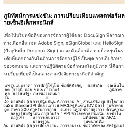
ภูมิทัศน์การแข่งขัน: การเปรียบเทียบแพลตฟอร์มล
ายเซ็นอิเล็กทรอนิกส์
เพื่อให้บริบทข้อดีของการจัดการผู้ใช้ของ DocuSign พิจารณา
ทางเลือกอื่น เช่น Adobe Sign, eSignGlobal และ HelloSign
(ปัจจุบันคือ Dropbox Sign) แต่ละตัวเลือกมีความยืดหยุ่นในร
ะดับที่แตกต่างกันในด้านการจัดการผู้ใช้เป็นชุด การเก็บรักษา
ซองจดหมาย และการปฏิบัติตามข้อกำหนดในภูมิภาค นี่คือกา
รเปรียบเทียบที่เป็นกลางตามปัจจัยทางธุรกิจที่สำคัญ:
แพ
รูปแบบราคา
การปิดผู้ใช้เป็น
ข้อดีที่สำคัญ
ข้อจำกัด
จุดเน้นใน
ลต
(รายปี, ดอล
ชุด & การเก็บรั
ภูมิภาค
ฟอ
ลาร์สหรัฐ)
กษาซองจดหมา
ร์ม
ย
Do
ตามที่นั่ง (เช่
การสนับสนุน A
การรวม IA
ส่วนเสริม เช่
ทั่วโลก คว
cuS
น Standard
PI ที่แข็งแกร่งส
M/CLM ที่แข็
น IDV มีค่าใ
ามท้าทาย
ign
ราคา 300 ด
ำหรับการถ่าย
งแกร่ง โควต้
ช้จ่ายสูงกว่า
ด้านความ
อลลาร์สหรัฐ
โอน การเก็บรัก
า API ทั่วโลก
ค่าธรรมเนีย
ล่าช้าใน
ต่อผู้ใช้)
ษาการเก็บถาวร
มที่นั่งขยายต
APAC
มาตรฐาน
ามขนาดทีม
Ad
ตามที่นั่ง (เช่
การปิดใช้งานเ
การรวมระบ
ข้อจำกัดซอง
สหรัฐอเมริ