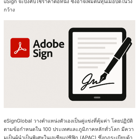
uSign จะบังคับใช้ราคาต่อที่นั่ง ซึ่งอาจเพิ่มต้นทุนเมื่อปิดในวง
กว้าง
eSignGlobal วางตำแหน่งตัวเองเป็นคู่แข่งที่คุ้มค่า โดยปฏิบัติ
ตามข้อกำหนดใน 100 ประเทศและภูมิภาคหลักทั่วโลก มีควา
มเป็นผู้นำเป็นพิเศษในเอเชียแปซิฟิก (APAC) ซึ่งกฎระเบียบด้า