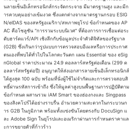
นลายเซ็นอิเล็กทรอนิกส์กระจัดกระจาย มีมาตรฐานสูง และมีก
ารควบคุมอย่างเข้มงวด ซึ่งแตกต่างจากมาตรฐานกรอบ ESIG
N/eIDAS ของสหรัฐอเมริกา/สหภาพยุโรป ข้อกำหนดของ AP
AC คือโซลูชัน "การรวมระบบนิเวศ" ที่ต้องการการเชื่อมต่อระ
ดับฮาร์ดแวร์/API เชิงลึกกับข้อมูลประจำตัวดิจิทัลของรัฐบาล
(G2B) ซึ่งเกินกว่ารูปแบบการตรวจสอบอีเมลหรือการประกาศ
ตนเองที่พบได้ทั่วไปในโลกตะวันตก แผน Essential ของ eSig
nGlobal ราคาประมาณ 24.9 ดอลลาร์สหรัฐต่อเดือน (299 ด
อลลาร์สหรัฐต่อปี) อนุญาตให้ส่งเอกสารลายเซ็นอิเล็กทรอนิกส์
ได้สูงสุด 100 ฉบับ พร้อมที่นั่งผู้ใช้ไม่จำกัดและการตรวจสอบสิ
ทธิ์ผ่านรหัสการเข้าถึง ซึ่งให้มูลค่าสูงบนพื้นฐานการปฏิบัติตาม
ข้อกำหนด ผสานรวม iAM Smart ของฮ่องกงและ Singpass
ของสิงคโปร์ได้อย่างราบรื่น อำนวยความสะดวกในกระบวนก
าร G2B ในภูมิภาค พร้อมทั้งแข่งขันโดยตรงกับ DocuSign แ
ละ Adobe Sign ในยุโรปและอเมริกาผ่านการกำหนดราคาแล
ะการขยายตัวที่ก้าวร้าว