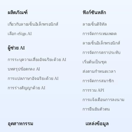
ผลิตภัณฑ์
ฟังก์ชันหลัก
เกี่ยวกับลายเซ็นอิเล็กทรอนิกส์
ลายเซ็นดิจิทัล
เลือก eSign.AI
การจัดการเทมเพลต
ลายเซ็นอิเล็กทรอนิกส์
ผู้ช่วย AI
การจัดการตราประทับ
การระบุความเสี่ยงอัจฉริยะด้วย AI
เริ่มต้นเป็นชุด
บทสรุปข้อตกลง AI
ส่งตามกำหนดเวลา
การแปลภาษาอัจฉริยะด้วย AI
การจัดการสมาชิก
การร่างสัญญาด้วย AI
การรวม API
การแจ้งเตือนการลงนาม
การยืนยันตัวตน
อุตสาหกรรม
แหล่งข้อมูล