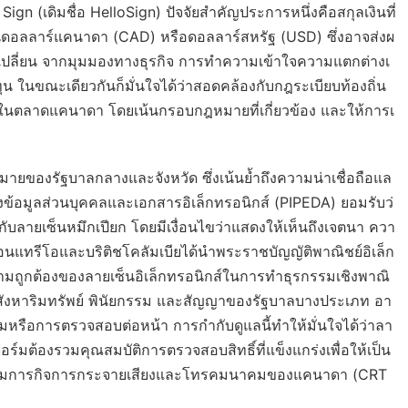
n (เดิมชื่อ HelloSign) ปัจจัยสำคัญประการหนึ่งคือสกุลเงินที่
็นดอลลาร์แคนาดา (CAD) หรือดอลลาร์สหรัฐ (USD) ซึ่งอาจส่งผ
ลี่ยน จากมุมมองทางธุรกิจ การทำความเข้าใจความแตกต่างเ
ุน ในขณะเดียวกันก็มั่นใจได้ว่าสอดคล้องกับกฎระเบียบท้องถิ่น
นตลาดแคนาดา โดยเน้นกรอบกฎหมายที่เกี่ยวข้อง และให้การเ
ายของรัฐบาลกลางและจังหวัด ซึ่งเน้นย้ำถึงความน่าเชื่อถือแล
้อมูลส่วนบุคคลและเอกสารอิเล็กทรอนิกส์ (PIPEDA) ยอมรับว่
ับลายเซ็นหมึกเปียก โดยมีเงื่อนไขว่าแสดงให้เห็นถึงเจตนา ควา
นแทรีโอและบริติชโคลัมเบียได้นำพระราชบัญญัติพาณิชย์อิเล็ก
มถูกต้องของลายเซ็นอิเล็กทรอนิกส์ในการทำธุรกรรมเชิงพาณิ
 อสังหาริมทรัพย์ พินัยกรรม และสัญญาของรัฐบาลบางประเภท อา
ามหรือการตรวจสอบต่อหน้า การกำกับดูแลนี้ทำให้มั่นใจได้ว่าลา
ร์มต้องรวมคุณสมบัติการตรวจสอบสิทธิ์ที่แข็งแกร่งเพื่อให้เป็น
รรมการกิจการกระจายเสียงและโทรคมนาคมของแคนาดา (CRT