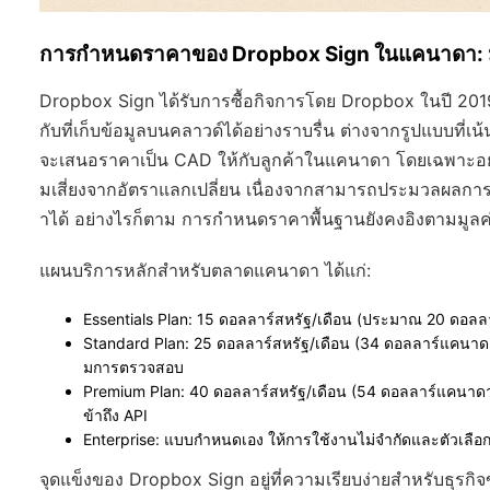
การกำหนดราคาของ Dropbox Sign ในแคนาดา: มีการ
Dropbox Sign ได้รับการซื้อกิจการโดย Dropbox ในปี 2019
กับที่เก็บข้อมูลบนคลาวด์ได้อย่างราบรื่น ต่างจากรูปแบบที
จะเสนอราคาเป็น CAD ให้กับลูกค้าในแคนาดา โดยเฉพาะอย่
มเสี่ยงจากอัตราแลกเปลี่ยน เนื่องจากสามารถประมวลผลการ
าได้ อย่างไรก็ตาม การกำหนดราคาพื้นฐานยังคงอิงตามมูลค่
แผนบริการหลักสำหรับตลาดแคนาดา ได้แก่:
Essentials Plan
: 15 ดอลลาร์สหรัฐ/เดือน (ประมาณ 20 ดอลลาร
Standard Plan
: 25 ดอลลาร์สหรัฐ/เดือน (34 ดอลลาร์แคนาดา
มการตรวจสอบ
Premium Plan
: 40 ดอลลาร์สหรัฐ/เดือน (54 ดอลลาร์แคนาด
ข้าถึง API
Enterprise
: แบบกำหนดเอง ให้การใช้งานไม่จำกัดและตัวเลือ
จุดแข็งของ Dropbox Sign อยู่ที่ความเรียบง่ายสำหรับธ