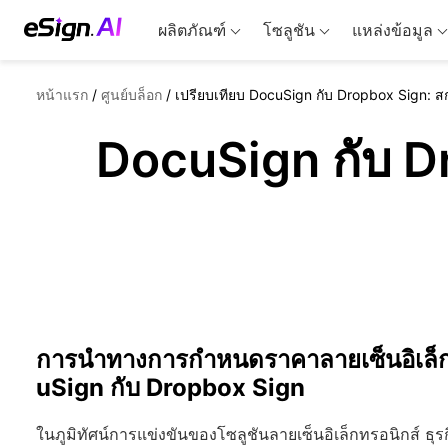
ผลิตภัณฑ์
โซลูชัน
แหล่งข้อมูล
หน้าแรก
/
ศูนย์บล็อก
/
เปรียบเทียบ DocuSign กับ Dropbox Sign: 
DocuSign กับ D
การนำทางการกำหนดราคาลายเซ็นอิเล็ก
uSign กับ Dropbox Sign
ในภูมิทัศน์การแข่งขันของโซลูชันลายเซ็นอิเล็กทรอนิกส์ ธุ