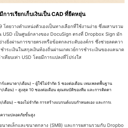
เรียกเก็บเงินเป็น CAD ที่ยืดหยุ่น
 โดยวางตำแหน่งตัวเองเป็นทางเลือกที่ใช้งานง่าย ซึ่งผสานรวม
่เน้น USD เป็นศูนย์กลางของ DocuSign ตรงที่ Dropbox Sign มัก
างยิ่งผ่านการขายตรงหรือข้อตกลงระดับองค์กร ซึ่งช่วยลดควา
ชำระเงินในสกุลเงินท้องถิ่นผ่านเกตเวย์การชำระเงินของแคนาด
าเทียบเท่า USD โดยมีการแปลงที่โปร่งใส
์แคนาดา/เดือน) – ผู้ใช้ไม่จำกัด 5 ซองต่อเดือน เทมเพลตพื้นฐาน
/เดือน) – สูงสุด 10 ซองต่อเดือน คุณสมบัติของทีม และการติดตา
า/เดือน) – ซองไม่จำกัด การสร้างแบรนด์แบบกำหนดเอง และการเ
กความปลอดภัยขั้นสูง
ุรกิจขนาดเล็กและขนาดกลาง (SMB) และการผสานรวมกับ Dropbo