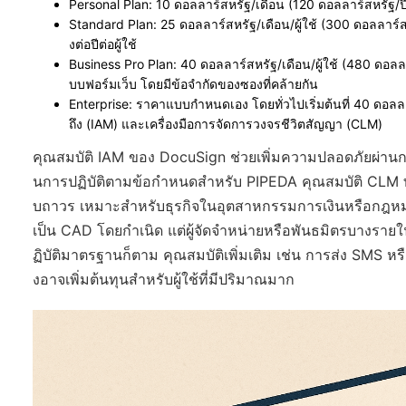
Personal Plan
: 10 ดอลลาร์สหรัฐ/เดือน (120 ดอลลาร์สหรัฐ/ป
Standard Plan
: 25 ดอลลาร์สหรัฐ/เดือน/ผู้ใช้ (300 ดอลลาร์ส
งต่อปีต่อผู้ใช้
Business Pro Plan
: 40 ดอลลาร์สหรัฐ/เดือน/ผู้ใช้ (480 ดอลลาร
บบฟอร์มเว็บ โดยมีข้อจำกัดของซองที่คล้ายกัน
Enterprise
: ราคาแบบกำหนดเอง โดยทั่วไปเริ่มต้นที่ 40 ดอลล
ถึง (IAM) และเครื่องมือการจัดการวงจรชีวิตสัญญา (CLM)
คุณสมบัติ IAM ของ DocuSign ช่วยเพิ่มความปลอดภัยผ่า
นการปฏิบัติตามข้อกำหนดสำหรับ PIPEDA คุณสมบัติ CLM ทำให
บถาวร เหมาะสำหรับธุรกิจในอุตสาหกรรมการเงินหรือกฎหมา
เป็น CAD โดยกำเนิด แต่ผู้จัดจำหน่ายหรือพันธมิตรบางรา
ฏิบัติมาตรฐานก็ตาม คุณสมบัติเพิ่มเติม เช่น การส่ง SMS หรื
งอาจเพิ่มต้นทุนสำหรับผู้ใช้ที่มีปริมาณมาก