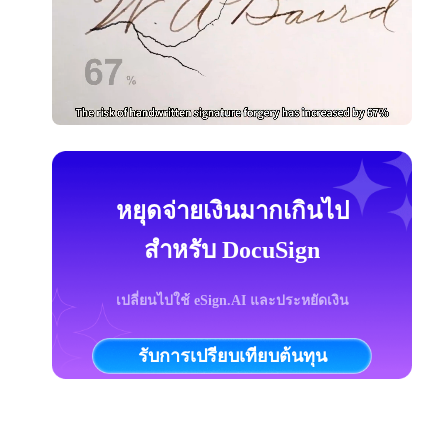
หยุดจ่ายเงินมากเกินไป
สำหรับ DocuSign
เปลี่ยนไปใช้ eSign.AI และประหยัดเงิน
รับการเปรียบเทียบต้นทุน