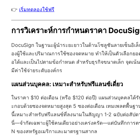
👉
เริ่มทดลองใช้ฟรี
การวิเคราะห์การกำหนดราคา DocuSign
DocuSign ในฐานะผู้นำระยะยาวในด้านโซลูชันลายเซ็นอิเล็ก
องผู้ใช้และปริมาณการใช้ซองจดหมาย ทำให้เป็นตัวเลือกยอดน
อได้และเป็นไปตามข้อกำหนด สำหรับธุรกิจขนาดเล็ก จุดเน้นอ
มีค่าใช้จ่ายระดับองค์กร
แผนส่วนบุคคล: เหมาะสำหรับฟรีแลนซ์เดี่ยว
ในราคา $10 ต่อเดือน (หรือ $120 ต่อปี) แผนส่วนบุคคลได้
ะกอบด้วยซองจดหมายสูงสุด 5 ซองต่อเดือน เทมเพลตพื้นฐาน
นี้เหมาะสำหรับฟรีแลนซ์ที่ลงนามในสัญญา 1-2 ฉบับต่อสัปดาห
นี่—จำกัดเฉพาะผู้ใช้คนเดียวอย่างเคร่งครัด—แต่บันทึกกา
N ของสหรัฐอเมริกาและมาตรฐานสากล