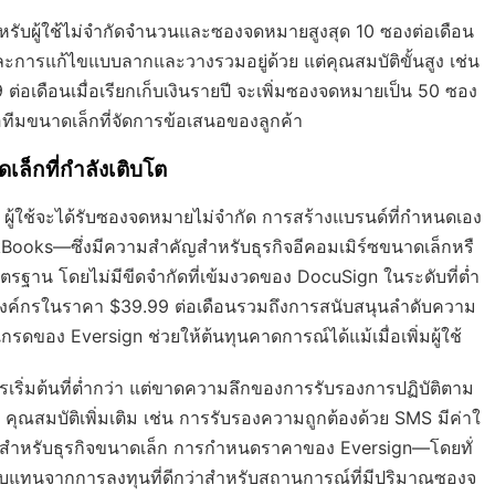
หรับผู้ใช้ไม่จำกัดจำนวนและซองจดหมายสูงสุด 10 ซองต่อเดือน
ะการแก้ไขแบบลากและวางรวมอยู่ด้วย แต่คุณสมบัติขั้นสูง เช่น
ต่อเดือนเมื่อเรียกเก็บเงินรายปี จะเพิ่มซองจดหมายเป็น 50 ซอง
อทีมขนาดเล็กที่จัดการข้อเสนอของลูกค้า
เล็กที่กำลังเติบโต
ี ผู้ใช้จะได้รับซองจดหมายไม่จำกัด การสร้างแบรนด์ที่กำหนดเอง
kBooks—ซึ่งมีความสำคัญสำหรับธุรกิจอีคอมเมิร์ซขนาดเล็กหรื
าตรฐาน โดยไม่มีขีดจำกัดที่เข้มงวดของ DocuSign ในระดับที่ต่ำ
นองค์กรในราคา $39.99 ต่อเดือนรวมถึงการสนับสนุนลำดับความ
รดของ Eversign ช่วยให้ต้นทุนคาดการณ์ได้แม้เมื่อเพิ่มผู้ใช้
รเริ่มต้นที่ต่ำกว่า แต่ขาดความลึกของการรับรองการปฏิบัติตาม
ณสมบัติเพิ่มเติม เช่น การรับรองความถูกต้องด้วย SMS มีค่าใ
แข่ง สำหรับธุรกิจขนาดเล็ก การกำหนดราคาของ Eversign—โดยทั่
แทนจากการลงทุนที่ดีกว่าสำหรับสถานการณ์ที่มีปริมาณซองจ