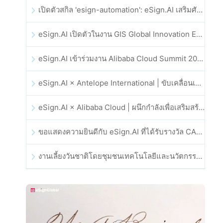
เปิดตัวสกิล 'esign-automation': eSign.AI เสริมศักยภาพให้ OpenClaw ด้วยลายเซ็นอิเล็กทรอนิกส์อัตโนมัติ
eSign.AI เปิดตัวในงาน GIS Global Innovation Exhibition 2025
eSign.AI เข้าร่วมงาน Alibaba Cloud Summit 2025 ที่ฮ่องกง เพื่อขับเคลื่อนนวัตกรรมคลาวด์ที่ขับเคลื่อนด้วย AI และความเชื่อมั่นทางดิจิทัล
eSign.AI × Antelope International | ขับเคลื่อนเวิร์กโฟลดิจิทัลที่ปลอดภัยและขับเคลื่อนด้วย AI
eSign.AI × Alibaba Cloud | ผนึกกำลังเพื่อเสริมสร้างความเชื่อมั่นดิจิทัลระดับโลกสำหรับฟินเทค
ขอแสดงความยินดีกับ eSign.AI ที่ได้รับรางวัล CAHK STAR Award 2025
งานเลี้ยงวันชาติโดยชุมชนเทคโนโลยีและนวัตกรรมฮ่องกง