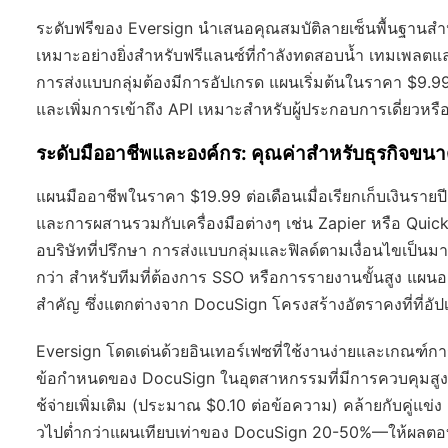
ระดับฟรีของ Eversign นำเสนอคุณสมบัติลายเซ็นพื้นฐานสำ
เหมาะอย่างยิ่งสำหรับฟรีแลนซ์ที่กำลังทดสอบน้ำ เทมเพลตแล
การส่งแบบกลุ่มต้องมีการอัปเกรด แผนเริ่มต้นในราคา $9.99 
และเพิ่มการเข้าถึง API เหมาะสำหรับผู้ประกอบการเดี่ยวหรื
ระดับมืออาชีพและองค์กร: คุณค่าสำหรับธุรกิจขนาด
แผนมืออาชีพในราคา $19.99 ต่อเดือนเมื่อเรียกเก็บเงินรายป
และการผสานรวมกับเครื่องมือต่างๆ เช่น Zapier หรือ Quic
อบริษัทที่ปรึกษา การส่งแบบกลุ่มและฟิลด์ตามเงื่อนไขเป็นม
กว่า สำหรับทีมที่ต้องการ SSO หรือการรายงานขั้นสูง แผ
สำคัญ ซึ่งแตกต่างจาก DocuSign โครงสร้างอัตราคงที่ที่อัปเก
Eversign โดดเด่นด้วยอินเทอร์เฟซที่ใช้งานง่ายและเกณฑ์กา
ข้อกำหนดของ DocuSign ในอุตสาหกรรมที่มีการควบคุมสูง คุ
ช้จ่ายเพิ่มเติม (ประมาณ $0.10 ต่อข้อความ) คล้ายกับคู่
วไปต่ำกว่าแผนเทียบเท่าของ DocuSign 20-50%—ให้ผลตอบ