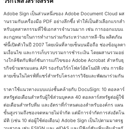
วิร์กโฟลว์สร้างสรรค์
Adobe Sign เป็นส่วนหนึ่งของ Adobe Document Cloud ผส
านรวมกับเครื่องมือ PDF อย่างลึกซึ้ง ทำให้เป็นตัวเลือกแรกสำ
หรับอุตสาหกรรมที่ใช้เอกสารจำนวนมาก เช่น การออกแบบแ
ละกฎหมายในการทำงานร่วมกันระหว่างเกาหลี-จีน ผลิตภัณ
ฑ์นี้เปิดตัวในปี 2007 โดยเน้นที่ลายเซ็นบนมือถือ ช่องข้อมูลตา
มเงื่อนไข และการเก็บรวบรวมการชำระเงิน โดยผสานรวมอย่
างใกล้ชิดกับฟังก์ชันการแก้ไขของ Adobe Acrobat สำหรับธุ
รกิจข้ามพรมแดน API รองรับเวิร์กโฟลว์อัตโนมัติ เช่น การฝัง
ลายเซ็นในไดรฟ์ที่แชร์สำหรับโครงการวิจัยและพัฒนาร่วมกัน
ราคาใช้แนวทางแบบแบ่งชั้นคล้ายกับ DocuSign: 10 ดอลลาร์
สหรัฐต่อเดือนสำหรับผู้ใช้ส่วนบุคคล 40 ดอลลาร์สหรัฐต่อผู้ใช้
ต่อเดือนสำหรับทีม และอัตราที่กำหนดเองสำหรับองค์กร แผน
ขั้นสูงรวมถึงซองจดหมายไม่จำกัด แต่มีการจำกัดการส่งอัตโน
มัติ (เช่น 10 ต่อผู้ใช้ต่อเดือน) Adobe Sign เป็นไปตามมาตรฐ
านสากล เช่น ESIGN และ eIDAS และมีฟังก์ชันเพิ่มเติมสำหรั