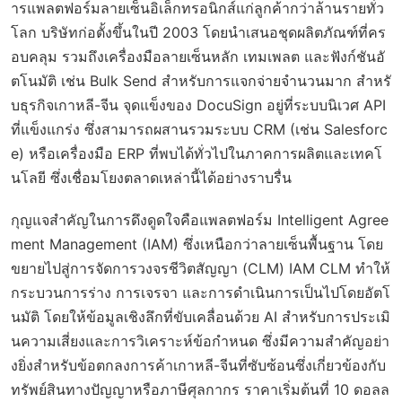
ารแพลตฟอร์มลายเซ็นอิเล็กทรอนิกส์แก่ลูกค้ากว่าล้านรายทั่ว
โลก บริษัทก่อตั้งขึ้นในปี 2003 โดยนำเสนอชุดผลิตภัณฑ์ที่คร
อบคลุม รวมถึงเครื่องมือลายเซ็นหลัก เทมเพลต และฟังก์ชันอั
ตโนมัติ เช่น Bulk Send สำหรับการแจกจ่ายจำนวนมาก สำหรั
บธุรกิจเกาหลี-จีน จุดแข็งของ DocuSign อยู่ที่ระบบนิเวศ API
ที่แข็งแกร่ง ซึ่งสามารถผสานรวมระบบ CRM (เช่น Salesforc
e) หรือเครื่องมือ ERP ที่พบได้ทั่วไปในภาคการผลิตและเทคโ
นโลยี ซึ่งเชื่อมโยงตลาดเหล่านี้ได้อย่างราบรื่น
กุญแจสำคัญในการดึงดูดใจคือแพลตฟอร์ม Intelligent Agree
ment Management (IAM) ซึ่งเหนือกว่าลายเซ็นพื้นฐาน โดย
ขยายไปสู่การจัดการวงจรชีวิตสัญญา (CLM) IAM CLM ทำให้
กระบวนการร่าง การเจรจา และการดำเนินการเป็นไปโดยอัตโ
นมัติ โดยให้ข้อมูลเชิงลึกที่ขับเคลื่อนด้วย AI สำหรับการประเมิ
นความเสี่ยงและการวิเคราะห์ข้อกำหนด ซึ่งมีความสำคัญอย่า
งยิ่งสำหรับข้อตกลงการค้าเกาหลี-จีนที่ซับซ้อนซึ่งเกี่ยวข้องกับ
ทรัพย์สินทางปัญญาหรือภาษีศุลกากร ราคาเริ่มต้นที่ 10 ดอลล