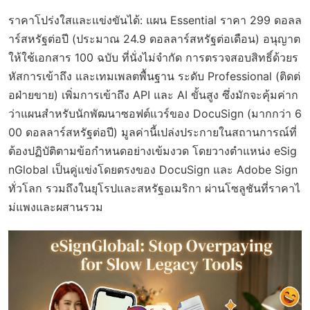
ราคาโปร่งใสและแข่งขันได้: แผน Essential ราคา 299 ดอลล
าร์สหรัฐต่อปี (ประมาณ 24.9 ดอลลาร์สหรัฐต่อเดือน) อนุญาต
ให้ใช้เอกสาร 100 ฉบับ ที่นั่งไม่จำกัด การตรวจสอบสิทธิ์ด้วยร
หัสการเข้าถึง และเทมเพลตพื้นฐาน ระดับ Professional (ติดต่
อฝ่ายขาย) เพิ่มการเข้าถึง API และ AI ขั้นสูง ซึ่งมักจะคุ้มค่าก
ว่าแผนสำหรับนักพัฒนาซอฟต์แวร์ของ DocuSign (มากกว่า 6
00 ดอลลาร์สหรัฐต่อปี) มูลค่านี้เปล่งประกายในสถานการณ์ที่
ต้องปฏิบัติตามข้อกำหนดอย่างเข้มงวด โดยวางตำแหน่ง eSig
nGlobal เป็นคู่แข่งโดยตรงของ DocuSign และ Adobe Sign
ทั่วโลก รวมถึงในยุโรปและสหรัฐอเมริกา ผ่านโซลูชันที่ราคาไ
ม่แพงและผสานรวม