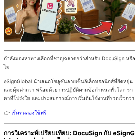
กำลังมองหาทางเลือกที่ชาญฉลาดกว่าสำหรับ DocuSign หรือ
ไม่
eSignGlobal
นำเสนอโซลูชันลายเซ็นอิเล็กทรอนิกส์ที่ยืดหยุ่น
และคุ้มค่ากว่า พร้อมด้วย
การปฏิบัติตามข้อกำหนดทั่วโลก
รา
คาที่โปร่งใส และประสบการณ์การเริ่มต้นใช้งานที่รวดเร็วกว่า
👉
เริ่มทดลองใช้ฟรี
การวิเคราะห์เปรียบเทียบ: DocuSign กับ eSignG