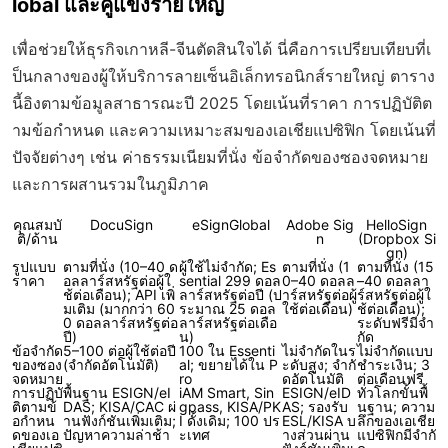
lobal และคู่แข่งรายใหญ่
เพื่อช่วยให้ธุรกิจเกาหลี-จีนตัดสินใจได้ นี่คือการเปรียบเทียบที่เ
ป็นกลางของผู้ให้บริการลายเซ็นอิเล็กทรอนิกส์รายใหญ่ ตาราง
นี้อิงตามข้อมูลสาธารณะปี 2025 โดยเน้นที่ราคา การปฏิบัติต
ามข้อกำหนด และความเหมาะสมของเอเชียแปซิฟิก โดยเน้นที่
ปัจจัยต่างๆ เช่น ค่าธรรมเนียมที่นั่ง ข้อจำกัดของซองจดหมาย
และการผสานรวมในภูมิภาค
คุณสมบั
DocuSign
eSignGlobal
Adobe Sig
HelloSign
ติ/ด้าน
n
(Dropbox Si
gn)
รูปแบบ
ตามที่นั่ง (10–40 ด
ผู้ใช้ไม่จำกัด; Es
ตามที่นั่ง (1
ตามที่นั่ง (15
ราคา
อลลาร์สหรัฐต่อผู้ใ
sential 299 ดอล
0–40 ดอลล
–40 ดอลลา
ช้ต่อเดือน); API เพิ่
ลาร์สหรัฐต่อปี (ป
าร์สหรัฐต่อผู้
ร์สหรัฐต่อผู้ใ
มเติม (มากกว่า 60
ระมาณ 25 ดอล
ใช้ต่อเดือน)
ช้ต่อเดือน);
0 ดอลลาร์สหรัฐต่อ
ลาร์สหรัฐต่อเดือ
ระดับฟรีมีจำ
ปี)
น)
กัด
ข้อจำกัด
5–100 ต่อผู้ใช้ต่อปี
100 ใน Essenti
ไม่จำกัดในร
ไม่จำกัดแบบ
ของซอง
(จำกัดอัตโนมัติ)
al; ขยายได้ใน P
ะดับสูง; จำกั
ชำระเงิน; 3
จดหมาย
ro
ดอัตโนมัติ
ต่อเดือนฟรี
การปฏิบั
พื้นฐาน ESIGN/eI
iAM Smart, Sin
ESIGN/eID
ทั่วโลกขั้นพื้
ติตามข้
DAS; KISA/CAC ผ่
gpass, KISA/PK
AS; รองรับ
นฐาน; ความ
อกำหน
านฟังก์ชันเพิ่มเติม;
I ดั้งเดิม; 100 ปร
ESL/KISA บ
ลึกของเอเชีย
ดของเอ
ปัญหาความล่าช้า
ะเทศ
างส่วนผ่าน
แปซิฟิกมีจำกั