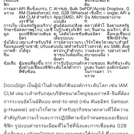
เชียแปซิ
ฟังก์ชันเพิ่มเ
ด
ฟิก
ติม
การผสา
API ที่แข็งแกร่ง, C
AI-Hub, Bulk Se
PDF/Acrob
Dropbox, G
นรวม
RM (Salesforce); I
nd, G2B (Whats
at เชิงลึก; เ
oogle; API อ
AM CLM สำหรับว
App/SMS); API
น้น Microso
ย่างง่าย
งจรชีวิต
แบบฝัง
ft
การเก็บ
เน้นสหรัฐอเมริกา/
ศูนย์ฮ่องกง/สิงค
คลาวด์ทั่วโ
อิงตามสหรัฐ
รักษาข้อ
สหภาพยุโรป; เอเชี
โปร์/แฟรงก์เฟิร์
ลก; จีนผ่าน
อเมริกา; ตัวเ
มูล
ยแปซิฟิกผ่านพันธ
ต; โลคัลไลเซชัน
พันธมิตร
ลือกเอเชียแป
มิตร
เต็มรูปแบบ
ซิฟิกมีจำกัด
ข้อได้เป
เหมาะสำหรับบริษั
การผสานรวมระ
เวิร์กโฟลว์ส
เหมาะสำหรั
รียบของ
ทข้ามชาติ; ปรับแต่
บบนิเวศสำหรับบั
ร้างสรรค์; ค
บ SMB; ตั้งค่
เกาหลี-
งได้สูง
ตรประจำตัวประ
วามสะดวก
าอย่างรวดเร็
จีน
ชาชนในท้องถิ่น;
สบายบนมือ
ว
คุ้มค่า
ถือ
ข้อเสีย
ต้นทุนที่สูงขึ้น การ
การรับรู้แบรนด์ร
ความชอบแ
ฟังก์ชันระดับ
ตั้งค่าเอเชียแปซิฟิก
ะดับโลกต่ำกว่า
บบตะวันตก
องค์กรน้อยก
ที่ซับซ้อน
ในการผสา
ว่า
นรวม
DocuSign เป็นผู้นำในด้านฟังก์ชันองค์กรระดับโลก เช่น IAM
CLM เหมาะสำหรับกลุ่มบริษัทขนาดใหญ่ของเกาหลี-จีนที่ต้อง
การระบบอัตโนมัติแบบ end-to-end (เช่น พันธมิตร Samsun
g-Huawei) อย่างไรก็ตาม สำหรับธุรกิจขนาดกลางที่ให้ความ
สำคัญกับความเร็วและการปฏิบัติตามข้อกำหนดของเอเชียแป
ซิฟิก รูปแบบค่าธรรมเนียมที่ไม่ใช่ที่นั่งและการเชื่อมต่อ G2B
ดั้งเดิมของ eSignGlobal สามารถลดค่าใช้จ่ายได้ ซึ่งอาจถูกก