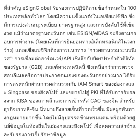
ที่สำคัญ eSignGlobal รับรองการปฏิบัติตามข้อกำหนดใน 100
ประเทศหลักทั่วโลก โดยมีความแข็งแกร่งในเอเชียแปซิฟิก ซึ่ง
มีการแบ่งส่วนกฎระเบียบ มาตรฐานสูง และการบังคับใช้ที่เข้ม
งวด แม้ว่ามาตรฐานตะวันตก เช่น ESIGN/eIDAS จะอิงตามกร
อบการทำงาน (โดยเน้นที่การยินยอมทางอิเล็กทรอนิกส์ในวงก
ว้าง) แต่เอเชียแปซิฟิกต้องการแนวทาง "การผสานรวมระบบนิเ
วศ": การเชื่อมต่อฮาร์ดแวร์/API เชิงลึกกับบัตรประจำตัวดิจิทัล
ของรัฐบาล (G2B) เกณฑ์ทางเทคนิคนี้ ซึ่งเหนือกว่าการตรวจ
สอบอีเมลหรือการประกาศตนเองของตะวันตกอย่างมาก ได้รับ
การตระหนักผ่านการผสานรวมกับ iAM Smart ของฮ่องกงแล
ะ Singpass ของสิงคโปร์ และขยายไปสู่ PKI ที่ได้รับการรับรอ
งจาก KISA ของเกาหลี และการเข้ารหัส CAC ของจีน สำหรับ
ธุรกิจเกาหลี-จีน นี่หมายถึงลายเซ็นที่รวดเร็วขึ้น มีผลผูกพันทา
งกฎหมายมากขึ้น โดยไม่มีอุปสรรคข้ามพรมแดน พร้อมด้วยศู
นย์ข้อมูลในท้องถิ่นในฮ่องกงและสิงคโปร์ เพื่อลดความล่าช้าแ
ละรับรองการเก็บรักษาข้อมูล