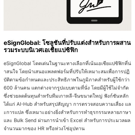
eSignGlobal: โซลูชันที่ปรับแต่งสำหรับการผสาน
รวมระบบนิเวศเอเชียแปซิฟิก
eSignGlobal โดดเด่นในฐานะทางเลือกที่เน้นเอเชียแปซิฟิกที่น่
าสนใจ โดยนำเสนอแพลตฟอร์มที่ปรับให้เหมาะสมเพื่อการปฏิ
บัติตามข้อกำหนดและประสิทธิภาพในภูมิภาคสำหรับผู้ใช้กว่า
600 ล้านคน แตกต่างจากรูปแบบตามที่นั่ง โดยมีผู้ใช้ไม่จำกัด
ซึ่งช่วยลดต้นทุนสำหรับทีมเกาหลี-จีนขนาดใหญ่ ฟังก์ชันหลัก
ได้แก่ AI-Hub สำหรับสรุปสัญญา การตรวจสอบความเสี่ยง แล
ะการแปล ซึ่งเหมาะอย่างยิ่งสำหรับการทำธุรกรรมหลายภาษา
และ Bulk Send ผ่านการนำเข้า Excel สำหรับการประมวลผล
จำนวนมากของ HR หรือห่วงโซ่อุปทาน