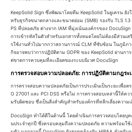
KeepSolid Sign ซึ่งพัฒนาโดยทีม KeepSolid ในยูเครน ยัง
หรับธุรกิจขนาดกลางและขนาดย่อม (SMB) รองรับ TLS 1.3 สำ
PS ที่ปลอดภัย ต่างจาก IAM ที่มุ่งเน้นองค์กรของ DocuSig
การเข้ารหัสในตัวสำหรับเอกสารทั้งหมดโดยไม่ต้องมีส่วนเ
รใช้งานทั่วไปมากกว่าสถานการณ์ CLM ที่ซับซ้อน ในภูมิภา
กิจอาจพบว่าการปฏิบัติตาม GDPR ของ KeepSolid ผ่านการ
ต่ขาดการควบคุมที่ละเอียดของระบบนิเวศ DocuSign
การตรวจสอบความปลอดภัย: การปฏิบัติตามกฎระเ
การตรวจสอบความปลอดภัยเป็นการประเมินเป็นระยะเพื่อตร
O 27001 และ PCI DSS หรือไม่ การตรวจสอบเหล่านี้ให้ความม
มรับผิดชอบ ซึ่งเป็นสิ่งสำคัญสำหรับองค์กรที่หลีกเลี่ยงความเส
DocuSign ทำได้ดีในด้านนี้ โดยดำเนินการตรวจสอบโดยบุคค
นประจำทุกปี ซึ่งครอบคลุมถึงความปลอดภัย ความพร้อมใ
นตัว นอกจากนี้ DocuSign ยังสอดคล้องกับ HIPAA สำหร