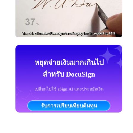
หยุดจ่ายเงินมากเกินไป
สำหรับ DocuSign
เปลี่ยนไปใช้ eSign.AI และประหยัดเงิน
รับการเปรียบเทียบต้นทุน