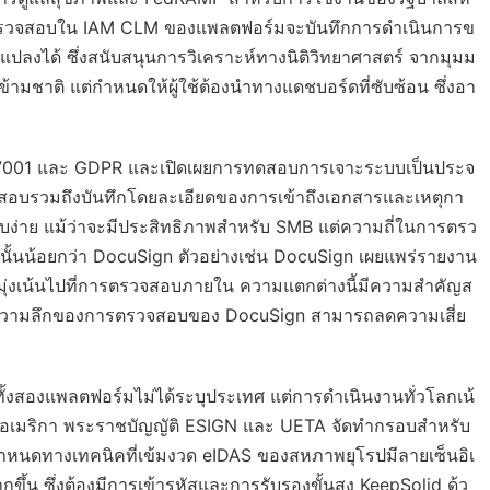
ารตรวจสอบใน IAM CLM ของแพลตฟอร์มจะบันทึกการดำเนินการข
ยนแปลงได้ ซึ่งสนับสนุนการวิเคราะห์ทางนิติวิทยาศาสตร์ จากมุมม
ข้ามชาติ แต่กำหนดให้ผู้ใช้ต้องนำทางแดชบอร์ดที่ซับซ้อน ซึ่งอา
 27001 และ GDPR และเปิดเผยการทดสอบการเจาะระบบเป็นประจ
สอบรวมถึงบันทึกโดยละเอียดของการเข้าถึงเอกสารและเหตุกา
รียบง่าย แม้ว่าจะมีประสิทธิภาพสำหรับ SMB แต่ความถี่ในการตรว
ั้นน้อยกว่า DocuSign ตัวอย่างเช่น DocuSign เผยแพร่รายงาน
มุ่งเน้นไปที่การตรวจสอบภายใน ความแตกต่างนี้มีความสำคัญส
ซึ่งความลึกของการตรวจสอบของ DocuSign สามารถลดความเสี่ย
งสองแพลตฟอร์มไม่ได้ระบุประเทศ แต่การดำเนินงานทั่วโลกเน้
รัฐอเมริกา พระราชบัญญัติ ESIGN และ UETA จัดทำกรอบสำหรับ
ำหนดทางเทคนิคที่เข้มงวด eIDAS ของสหภาพยุโรปมีลายเซ็นอิเ
กขึ้น ซึ่งต้องมีการเข้ารหัสและการรับรองขั้นสูง KeepSolid ด้ว