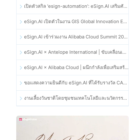
เปิดตัวสกิล 'esign-automation': eSign.AI เสริมศักยภาพให้ OpenClaw ด้วยลายเซ็นอิเล็กทรอนิกส์อัตโนมัติ
eSign.AI เปิดตัวในงาน GIS Global Innovation Exhibition 2025
eSign.AI เข้าร่วมงาน Alibaba Cloud Summit 2025 ที่ฮ่องกง เพื่อขับเคลื่อนนวัตกรรมคลาวด์ที่ขับเคลื่อนด้วย AI และความเชื่อมั่นทางดิจิทัล
eSign.AI × Antelope International | ขับเคลื่อนเวิร์กโฟลดิจิทัลที่ปลอดภัยและขับเคลื่อนด้วย AI
eSign.AI × Alibaba Cloud | ผนึกกำลังเพื่อเสริมสร้างความเชื่อมั่นดิจิทัลระดับโลกสำหรับฟินเทค
ขอแสดงความยินดีกับ eSign.AI ที่ได้รับรางวัล CAHK STAR Award 2025
งานเลี้ยงวันชาติโดยชุมชนเทคโนโลยีและนวัตกรรมฮ่องกง