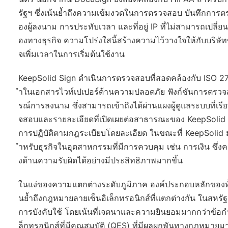
รัฐฯ ซึ่งเน้นย้ำถึงความเข้มงวดในการตรวจสอบ บันทึกก
องผู้ลงนาม การประทับเวลา และที่อยู่ IP ที่ไม่สามารถเปลี่
องทางธุรกิจ ความโปร่งใสนี้สร้างความไว้วางใจให้กับบริษัท
จเพิ่มเวลาในการเริ่มต้นใช้งาน
KeepSolid Sign ดำเนินการตรวจสอบที่สอดคล้องกับ ISO
ำในเอกสารไวท์เปเปอร์ด้านความปลอดภัย ฟังก์ชันการตรวจ
รณ์การลงนาม ซึ่งสามารถเข้าถึงได้ผ่านแผงผู้ดูแลระบบที่เ
จสอบและรายละเอียดที่เปิดเผยต่อสาธารณะของ KeepSolid น
การปฏิบัติตามกฎระเบียบโดยละเอียด ในขณะที่ KeepSolid 
ำหรับธุรกิจในอุตสาหกรรมที่มีการควบคุม เช่น การเงิน 
งด้านความรับผิดได้อย่างมีประสิทธิภาพมากขึ้น
ในแง่ของความแตกต่างระดับภูมิภาค องค์ประกอบหลักของทั้
นย้ำถึงกฎหมายลายเซ็นอิเล็กทรอนิกส์ที่แตกต่างกัน ในสห
การบังคับใช้ โดยเน้นที่เจตนาและความยินยอมมากกว่าข้อก
ล็กทรอนิกส์ที่มีคุณสมบัติ (QES) ที่มีผลผูกพันทางกฎหมายมา