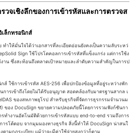
ำรวจเชิงลึกของการเข้ารหัสและการตรวจส
เล็กทรอนิกส์
 ทำให้มั่นใจได้ว่าเอกสารที่ละเอียดอ่อนยังคงเป็นความลับระหว่
pSolid Sign ใช้โปรโตคอลการเข้ารหัสที่แข็งแกร่ง แต่การใช้ง
งาน ซึ่งสะท้อนถึงตลาดเป้าหมายและลำดับความสำคัญในการป
์ ใช้การเข้ารหัส AES-256 เพื่อปกป้องข้อมูลที่อยู่ระหว่างพัก
ันการเข้าถึงโดยไม่ได้รับอนุญาต สอดคล้องกับมาตรฐานสากล เ
 eIDAS ของสหภาพยุโรป สำหรับธุรกิจที่จัดการธุรกรรมจำนวนม
M) ของ DocuSign ขยายความปลอดภัยนี้โดยการรวมฟังก์ชันกา
รทำงานอัตโนมัติด้วยการเข้ารหัสแบบ end-to-end รวมถึงการ
การโต้ตอบ จากมุมมองทางธุรกิจ สิ่งนี้ทำให้ DocuSign น่าสนใ
งตามกฎระเบียบ แม้ว่าจะมีค่าใช้จ่ายสูงกว่าก็ตาม