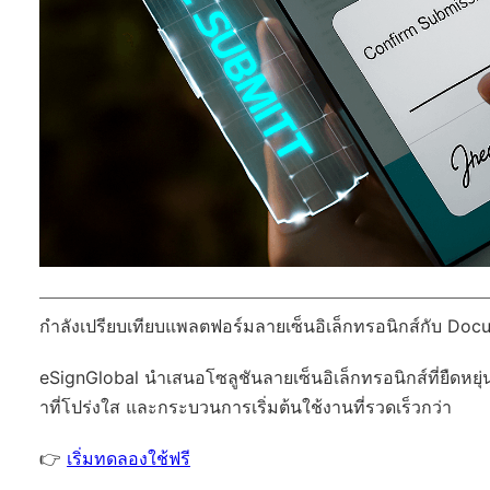
กำลังเปรียบเทียบแพลตฟอร์มลายเซ็นอิเล็กทรอนิกส์กับ Docu
eSignGlobal
นำเสนอโซลูชันลายเซ็นอิเล็กทรอนิกส์ที่ยืดหยุ่
าที่โปร่งใส และกระบวนการเริ่มต้นใช้งานที่รวดเร็วกว่า
👉
เริ่มทดลองใช้ฟรี