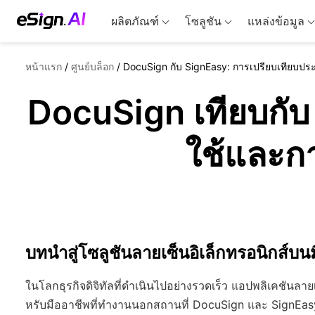
ผลิตภัณฑ์
โซลูชัน
แหล่งข้อมูล
หน้าแรก
/
ศูนย์บล็อก
/
DocuSign กับ SignEasy: การเปรียบเทียบปร
DocuSign เทียบกับ
ใช้และก
บทนำสู่โซลูชันลายเซ็นอิเล็กทรอนิกส์บนม
ในโลกธุรกิจดิจิทัลที่ดำเนินไปอย่างรวดเร็ว แอปพลิเคชันลายเ
หรับมืออาชีพที่ทำงานนอกสถานที่ DocuSign และ SignEa