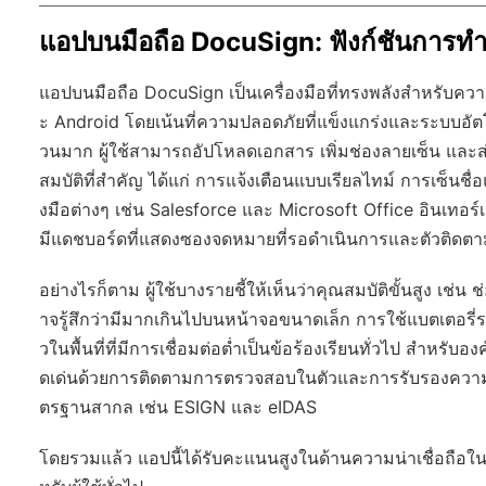
แอปบนมือถือ DocuSign: ฟังก์ชันการท
แอปบนมือถือ DocuSign เป็นเครื่องมือที่ทรงพลังสำหรับควา
ะ Android โดยเน้นที่ความปลอดภัยที่แข็งแกร่งและระบบอัต
วนมาก ผู้ใช้สามารถอัปโหลดเอกสาร เพิ่มช่องลายเซ็น และส่งเพ
สมบัติที่สำคัญ ได้แก่ การแจ้งเตือนแบบเรียลไทม์ การเซ็นชื่
งมือต่างๆ เช่น Salesforce และ Microsoft Office อินเทอ
มีแดชบอร์ดที่แสดงซองจดหมายที่รอดำเนินการและตัวติดต
อย่างไรก็ตาม ผู้ใช้บางรายชี้ให้เห็นว่าคุณสมบัติขั้นสูง เช่น
าจรู้สึกว่ามีมากเกินไปบนหน้าจอขนาดเล็ก การใช้แบตเตอรี่
วในพื้นที่ที่มีการเชื่อมต่อต่ำเป็นข้อร้องเรียนทั่วไป สำหร
ดเด่นด้วยการติดตามการตรวจสอบในตัวและการรับรองความถู
ตรฐานสากล เช่น ESIGN และ eIDAS
โดยรวมแล้ว แอปนี้ได้รับคะแนนสูงในด้านความน่าเชื่อถือในส