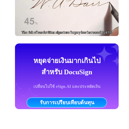
หยุดจ่ายเงินมากเกินไป
สำหรับ DocuSign
เปลี่ยนไปใช้ eSign.AI และประหยัดเงิน
รับการเปรียบเทียบต้นทุน