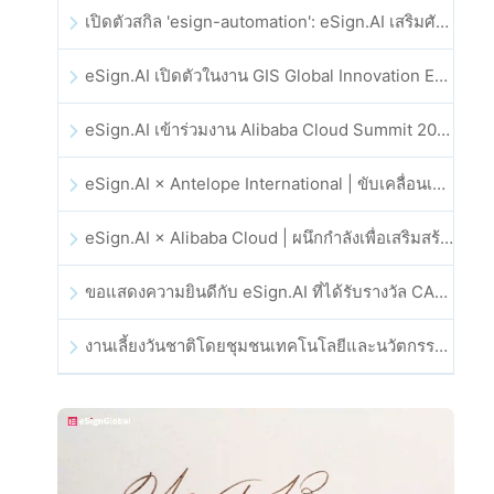
เปิดตัวสกิล 'esign-automation': eSign.AI เสริมศักยภาพให้ OpenClaw ด้วยลายเซ็นอิเล็กทรอนิกส์อัตโนมัติ
eSign.AI เปิดตัวในงาน GIS Global Innovation Exhibition 2025
eSign.AI เข้าร่วมงาน Alibaba Cloud Summit 2025 ที่ฮ่องกง เพื่อขับเคลื่อนนวัตกรรมคลาวด์ที่ขับเคลื่อนด้วย AI และความเชื่อมั่นทางดิจิทัล
eSign.AI × Antelope International | ขับเคลื่อนเวิร์กโฟลดิจิทัลที่ปลอดภัยและขับเคลื่อนด้วย AI
eSign.AI × Alibaba Cloud | ผนึกกำลังเพื่อเสริมสร้างความเชื่อมั่นดิจิทัลระดับโลกสำหรับฟินเทค
ขอแสดงความยินดีกับ eSign.AI ที่ได้รับรางวัล CAHK STAR Award 2025
งานเลี้ยงวันชาติโดยชุมชนเทคโนโลยีและนวัตกรรมฮ่องกง