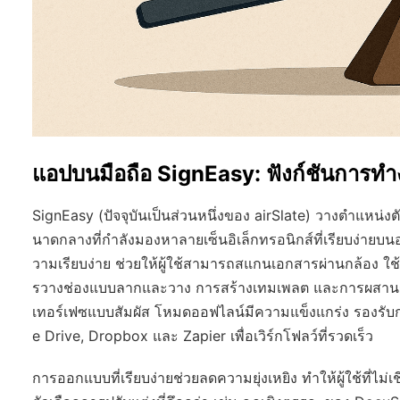
แอปบนมือถือ SignEasy: ฟังก์ชันการทำ
SignEasy (ปัจจุบันเป็นส่วนหนึ่งของ airSlate) วางตำแหน่งตั
นาดกลางที่กำลังมองหาลายเซ็นอิเล็กทรอนิกส์ที่เรียบง่ายบนอ
วามเรียบง่าย ช่วยให้ผู้ใช้สามารถสแกนเอกสารผ่านกล้อง 
รวางช่องแบบลากและวาง การสร้างเทมเพลต และการผสานรวม
เทอร์เฟซแบบสัมผัส โหมดออฟไลน์มีความแข็งแกร่ง รองรับกา
e Drive, Dropbox และ Zapier เพื่อเวิร์กโฟลว์ที่รวดเร็ว
การออกแบบที่เรียบง่ายช่วยลดความยุ่งเหยิง ทำให้ผู้ใช้ที่ไม่