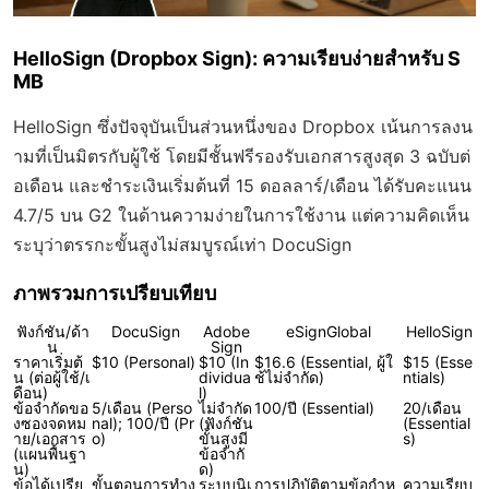
HelloSign (Dropbox Sign): ความเรียบง่ายสำหรับ S
MB
HelloSign ซึ่งปัจจุบันเป็นส่วนหนึ่งของ Dropbox เน้นการลงน
ามที่เป็นมิตรกับผู้ใช้ โดยมีชั้นฟรีรองรับเอกสารสูงสุด 3 ฉบับต่
อเดือน และชำระเงินเริ่มต้นที่ 15 ดอลลาร์/เดือน ได้รับคะแนน
4.7/5 บน G2 ในด้านความง่ายในการใช้งาน แต่ความคิดเห็น
ระบุว่าตรรกะขั้นสูงไม่สมบูรณ์เท่า DocuSign
ภาพรวมการเปรียบเทียบ
ฟังก์ชัน/ด้า
DocuSign
Adobe
eSignGlobal
HelloSign
น
Sign
ราคาเริ่มต้
$10 (Personal)
$10 (In
$16.6 (Essential, ผู้ใ
$15 (Esse
น (ต่อผู้ใช้/เ
dividua
ช้ไม่จำกัด)
ntials)
ดือน)
l)
ข้อจำกัดขอ
5/เดือน (Perso
ไม่จำกัด
100/ปี (Essential)
20/เดือน
งซองจดหม
nal); 100/ปี (Pr
(ฟังก์ชัน
(Essential
าย/เอกสาร
o)
ขั้นสูงมี
s)
(แผนพื้นฐา
ข้อจำกั
น)
ด)
ข้อได้เปรีย
ขั้นตอนการทำง
ระบบนิเ
การปฏิบัติตามข้อกำห
ความเรียบ