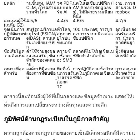
บหลัก
านขั้นสูง, IAM/
วศ PDF,
นดในเอเชียแปซิฟิก (i
ง่าย, การผ
CLM, การผสาน
แบบฟอ
AM Smart/Singpas
สานรวม D
รวมทั่วโลก
ร์ม AI
s), ไม่มีค่าธรรมเนียม
ropbox
ที่นั่ง
คะแนนผู้ใช้
4.5/5
4.4/5
4.6/5
4.7/5
(เฉลี่ย G2)
จุดเน้นการ
สหรัฐอเมริกาแล
ทั่วโลก,
100 ประเทศ; การบูร
จุดเน้นของ
ปฏิบัติตามข้
ะยุโรป (ESIGN/
สหภาพ
ณาการระบบนิเวศเอเ
สหรัฐอเมริ
อกำหนด
eIDAS); ส่วนเส
ยุโรปแ
ชียแปซิฟิก
กา, นานา
ริมเอเชียแปซิฟิ
ข็งแกร่ง
ชาติพื้นฐา
ก
น
ข้อเสียในค
ค่าใช้จ่ายสูงขอ
ความซั
ตลาดที่ไม่ใช่เอเชียแป
ฟังก์ชันอง
วามคิดเห็น
งส่วนเสริม, ขีด
บซ้อนข
ซิฟิกกำลังเกิดขึ้น
ค์กรที่จำกัด
จำกัดซองจดหม
อง SMB
าย
เหมาะที่สุด
องค์กรที่มีความ
ทีมที่เน้
การปฏิบัติตามข้อกำห
การลงนาม
สำหรับ
ต้องการที่ซับซ้อ
นการสร้
นดในภูมิภาคเอเชียแป
ที่รวดเร็วแ
น
างสรรค
ซิฟิก
ละง่ายดาย
์/เอกส
าร
ตารางนี้สะท้อนถึงผู้ใช้ที่เป็นกลางและข้อมูลจำเพาะ แสดงให้เ
ห็นถึงการแลกเปลี่ยนระหว่างต้นทุนและความลึก
ภูมิทัศน์ด้านกฎระเบียบในภูมิภาคสำคัญ
ความถูกต้องตามกฎหมายของลายเซ็นอิเล็กทรอนิกส์มีความแ