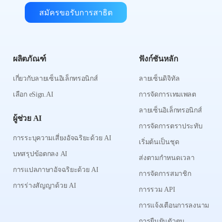
สมัครขอรับการสาธิต
ผลิตภัณฑ์
ฟังก์ชันหลัก
เกี่ยวกับลายเซ็นอิเล็กทรอนิกส์
ลายเซ็นดิจิทัล
เลือก eSign.AI
การจัดการเทมเพลต
ลายเซ็นอิเล็กทรอนิกส์
ผู้ช่วย AI
การจัดการตราประทับ
การระบุความเสี่ยงอัจฉริยะด้วย AI
เริ่มต้นเป็นชุด
บทสรุปข้อตกลง AI
ส่งตามกำหนดเวลา
การแปลภาษาอัจฉริยะด้วย AI
การจัดการสมาชิก
การร่างสัญญาด้วย AI
การรวม API
การแจ้งเตือนการลงนาม
การยืนยันตัวตน