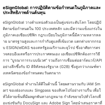
eSignGlobal: การปฏิบัติตามข้อกำหนดในภูมิภาคและ
ประสิทธิภาพด้านต้นทุน
eSignGlobal วางตำแหน่งตัวเองเป็นคู่แข่งระดับโลก โดยปฏิบั
ติตามข้อกำหนดใน 100 ประเทศหลัก และมีความแข็งแกร่งใน
ภูมิภาคเอเชียแปซิฟิก กฎระเบียบในภูมิภาคนี้มีความหลากหล
าย มาตรฐานสูงและการกำกับดูแลที่เข้มงวด แตกต่างจากกรอ
บ ESIGN/eIDAS ของสหรัฐอเมริกาและยุโรป ซึ่งอาศัยการตร
วจสอบอีเมลหรือการประกาศตนเอง เอเชียแปซิฟิกต้องการวิธี
การ "บูรณาการระบบนิเวศ" รวมถึงการเชื่อมต่อฮาร์ดแวร์/API
อย่างลึกซึ้งกับ ID ดิจิทัลของรัฐบาล (G2B) ซึ่งสูงกว่าเกณฑ์ทา
งเทคนิคของข้อกำหนดตะวันตกมาก
eSignGlobal ทำงานได้ดีในด้านนี้ โดยผสานรวมกับ iAM Sm
art ของฮ่องกงและ Singpass ของสิงคโปร์อย่างราบรื่น เพื่อใ
ห้ได้ลายเซ็นที่มีผลผูกพันทางกฎหมาย กำลังขยายไปทั่วโลกเพื่
อแข่งขันกับ DocuSign และ Adobe Sign โดยนำเสนอราคาที่