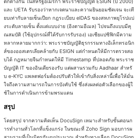
ตกต่างกัน ในสหรัฐอเมริกา พระราชบัญญัติ ESIGN (ปี 2000)
และ UETA รับรองว่าหากเจตนาและความยินยอมชัดเจน จะเที
ยบเท่ากับลายเซ็นเปียก กฎระเบียบ eIDAS ของสหภาพยุโรปแบ่
งระดับลายเซ็น ตั้งแต่แบบง่าย (อิงตามอีเมล) ไปจนถึงแบบมีคุ
ณสมบัติ (ใช้อุปกรณ์ที่ได้รับการรับรอง) เอเชียแปซิฟิกมีความ
หลากหลายมากกว่า: พระราชบัญญัติธุรกรรมทางอิเล็กทรอนิก
ส์ของออสเตรเลียคล้ายกับ ESIGN แต่กำหนดให้มีการตรวจสอ
บได้ กฎหมายจีนกำหนดให้มี Timestamp ที่ปลอดภัย พระราช
บัญญัติ IT ของอินเดียรองรับ แต่ผสานรวมกับ Aadhaar สำหรั
บ e-KYC แพลตฟอร์มต้องปรับตัวให้เข้ากับสิ่งเหล่านี้เพื่อให้มั่น
ใจถึงความสามารถในการบังคับใช้ ซึ่งส่งผลต่อตัวเลือกของผู้ใ
ช้ในการดำเนินการข้ามพรมแดน
สรุป
โดยสรุป จากความคิดเห็น DocuSign เหมาะสำหรับขั้นตอนก
ารทำงานทั่วโลกที่แข็งแกร่ง ในขณะที่ Zoho Sign มอบการผ
สานรวมที่เป็นมิตรกับงบประมาณ สำหรับทางเลือก DocuSign