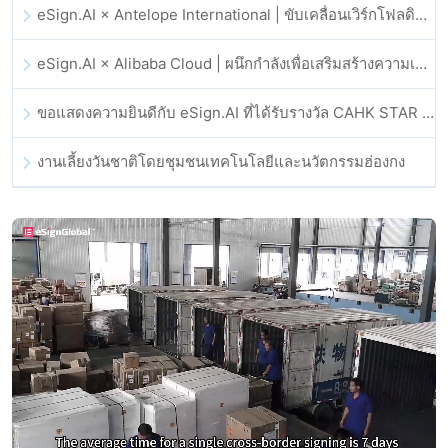
eSign.AI × Antelope International | ขับเคลื่อนเวิร์กโฟลดิจิทัลที่ปลอดภัยและขับเคลื่อนด้วย AI
eSign.AI × Alibaba Cloud | ผนึกกำลังเพื่อเสริมสร้างความเชื่อมั่นดิจิทัลระดับโลกสำหรับฟินเทค
ขอแสดงความยินดีกับ eSign.AI ที่ได้รับรางวัล CAHK STAR Award 2025
งานเลี้ยงวันชาติโดยชุมชนเทคโนโลยีและนวัตกรรมฮ่องกง