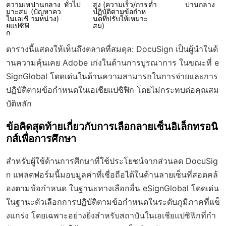
ความเห
ปานกลาง
ทั่วไป
สูง (ความเร็ว/การ
ต่ำ
ปานกลาง
มาะสม
(ปัญหาคว
ปฏิบัติตามข้อกำห
ในเอเชี
ามหน่วง)
นดที่ปรับให้เหมาะ
ยแปซิฟิ
สม)
ก
ตารางนี้แสดงให้เห็นถึงตลาดที่สมดุล: DocuSign เป็นผู้นำในด้
านความคุ้นเคย Adobe เก่งในด้านการบูรณาการ ในขณะที่ e
SignGlobal โดดเด่นในด้านความสามารถในการจ่ายและการ
ปฏิบัติตามข้อกำหนดในเอเชียแปซิฟิก โดยไม่กระทบต่อคุณสม
บัติหลัก
ข้อคิดสุดท้ายเกี่ยวกับการเลือกลายเซ็นอิเล็กทรอนิ
กส์เพื่อการศึกษา
สำหรับผู้ใช้ด้านการศึกษาที่ใช้ประโยชน์จากส่วนลด DocuSig
n แพลตฟอร์มนี้มอบมูลค่าที่เชื่อถือได้ในด้านลายเซ็นที่สอดคล้
องตามข้อกำหนด ในฐานะทางเลือกอื่น eSignGlobal โดดเด่น
ในฐานะตัวเลือกการปฏิบัติตามข้อกำหนดในระดับภูมิภาคที่แข็
งแกร่ง โดยเฉพาะอย่างยิ่งสำหรับสถาบันในเอเชียแปซิฟิกที่กำ