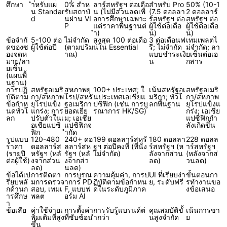
ศึกษา
ำหรับแผ
0% สำห
ลาร์สหรัฐฯ ต่อเดือ
สำหรับ Pro
50% (10-1
น Standar
รับสถาบั
น (ไม่มีส่วนลดเพื่
(7.5 ดอลลา
2 ดอลลาร์
d
นผ่าน VI
อการศึกษาเฉพาะ
ร์สหรัฐฯ ต่อ
สหรัฐฯ ต่อ
P
แต่ราคาพื้นฐานต่
ผู้ใช้ต่อเดือ
ผู้ใช้ต่อเดือ
ำ)
น)
น)
ข้อจำกั
5-100 ต่อ
ไม่จำกัด
สูงสุด 100 ต่อเดือ
3 ต่อเดือนฟ
เทมเพลตไ
ดของซ
ผู้ใช้ต่อปี
(ตามปริม
นใน Essential
รี; ไม่จำกัด
ม่จำกัด; ลา
องจดห
าณ)
แบบชำระเงิ
ยเซ็นต่อเอ
มาย/ลา
น
กสาร
ยเซ็น
(แผนพื้
นฐาน)
การปฏิ
สหรัฐอเมริ
สหภาพยุ
100+ ประเทศ; ใ
เน้นสหรัฐอเ
สหรัฐอเมริ
บัติตาม
กา/สหภาพ
โรป/สหรั
นประเทศเอเชียแ
มริกา; ทั่วโ
กา/สหภาพ
ข้อกำห
ยุโรปแข็ง
ฐอเมริกา
ปซิฟิก (เช่น การบู
ลกพื้นฐาน
ยุโรปแข็งแ
นดทั่วโ
แกร่ง; การ
ยอดเยี่ย
รณาการ HK/SG)
กร่ง; เอเชีย
ลก
ปรับตัวในเ
ม; เอเชีย
แปซิฟิกกำ
อเชียแปซิ
แปซิฟิกจ
ลังเกิดขึ้น
ฟิก
ำกัด
รูปแบบ
120-480
240+ ดอ
199 ดอลลาร์สหรั
180 ดอลลา
228 ดอลล
ราคา
ดอลลาร์ส
ลลาร์สห
ฐฯ ต่อปีคงที่ (ที่นั่ง
ร์สหรัฐฯ (ห
าร์สหรัฐฯ
(รายปี
หรัฐฯ (หลั
รัฐฯ (หลั
ไม่จำกัด)
ลังจากส่วน
(หลังจากส่
ต่อผู้ใช้)
งจากส่วน
งจากส่ว
ลด)
วนลด)
ลด)
นลด)
ข้อได้เป
การติดตา
การบูรณ
ความคุ้มค่า, การป
UI ที่เรียบง่า
ขั้นตอนกา
รียบหลั
มการตรวจ
าการ PD
ฏิบัติตามข้อกำหน
ย, ระดับฟรี
รทำงานขอ
กด้านก
สอบ, เทมเ
F, แบบฟ
ดในระดับภูมิภาค
งข้อเสนอ
ารศึกษ
พลต
อร์ม AI
า
ข้อเสีย
ค่าใช้จ่ายเ
การตั้งค่า
การรับรู้แบรนด์ต่
คุณสมบัติขั้
เน้นการขา
พิ่มเติมที่สูง
ที่ซับซ้อน
ำกว่า
นสูงจำกัด
ย
ขึ้น