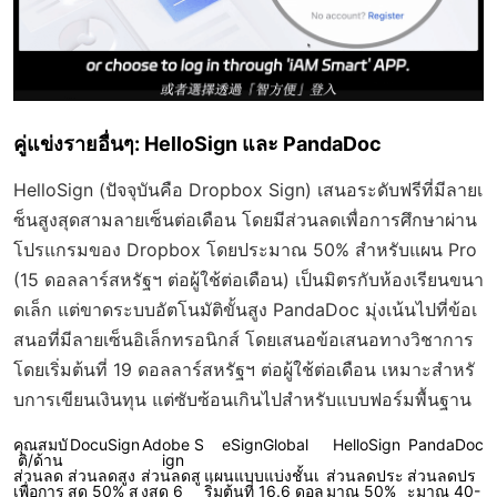
คู่แข่งรายอื่นๆ: HelloSign และ PandaDoc
HelloSign (ปัจจุบันคือ Dropbox Sign) เสนอระดับฟรีที่มีลายเ
ซ็นสูงสุดสามลายเซ็นต่อเดือน โดยมีส่วนลดเพื่อการศึกษาผ่าน
โปรแกรมของ Dropbox โดยประมาณ 50% สำหรับแผน Pro
(15 ดอลลาร์สหรัฐฯ ต่อผู้ใช้ต่อเดือน) เป็นมิตรกับห้องเรียนขนา
ดเล็ก แต่ขาดระบบอัตโนมัติขั้นสูง PandaDoc มุ่งเน้นไปที่ข้อเ
สนอที่มีลายเซ็นอิเล็กทรอนิกส์ โดยเสนอข้อเสนอทางวิชาการ
โดยเริ่มต้นที่ 19 ดอลลาร์สหรัฐฯ ต่อผู้ใช้ต่อเดือน เหมาะสำหรั
บการเขียนเงินทุน แต่ซับซ้อนเกินไปสำหรับแบบฟอร์มพื้นฐาน
คุณสมบั
DocuSign
Adobe S
eSignGlobal
HelloSign
PandaDoc
ติ/ด้าน
ign
ส่วนลด
ส่วนลดสูง
ส่วนลดสู
แผนแบบแบ่งชั้นเ
ส่วนลดประ
ส่วนลดปร
เพื่อการ
สุด 50% ส
งสุด 6
ริ่มต้นที่ 16.6 ดอล
มาณ 50%
ะมาณ 40-