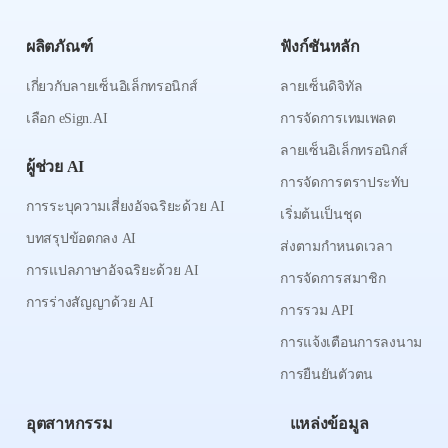
ผลิตภัณฑ์
ฟังก์ชันหลัก
เกี่ยวกับลายเซ็นอิเล็กทรอนิกส์
ลายเซ็นดิจิทัล
เลือก eSign.AI
การจัดการเทมเพลต
ลายเซ็นอิเล็กทรอนิกส์
ผู้ช่วย AI
การจัดการตราประทับ
การระบุความเสี่ยงอัจฉริยะด้วย AI
เริ่มต้นเป็นชุด
บทสรุปข้อตกลง AI
ส่งตามกำหนดเวลา
การแปลภาษาอัจฉริยะด้วย AI
การจัดการสมาชิก
การร่างสัญญาด้วย AI
การรวม API
การแจ้งเตือนการลงนาม
การยืนยันตัวตน
อุตสาหกรรม
แหล่งข้อมูล