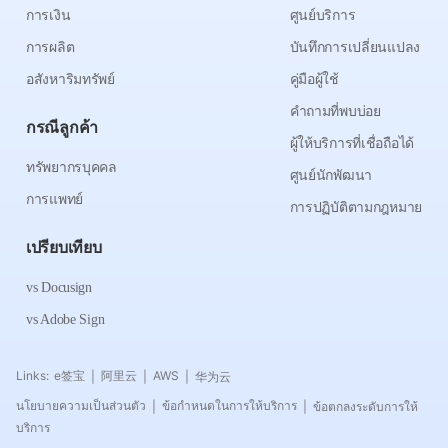
การเงิน
ศูนย์บริการ
การผลิต
บันทึกการเปลี่ยนแปลง
อสังหาริมทรัพย์
คู่มือผู้ใช้
คำถามที่พบบ่อย
กรณีลูกค้า
ผู้ให้บริการที่เชื่อถือได้
ทรัพยากรบุคคล
ศูนย์นักพัฒนา
การแพทย์
การปฏิบัติตามกฎหมาย
เปรียบเทียบ
vs Docusign
vs Adobe Sign
Links:
e签宝
阿里云
AWS
华为云
|
|
|
นโยบายความเป็นส่วนตัว
ข้อกำหนดในการให้บริการ
ข้อตกลงระดับการให้
|
|
บริการ