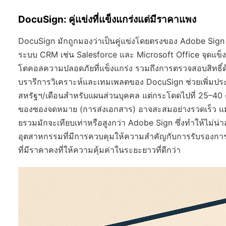
DocuSign: คู่แข่งที่แข็งแกร่งแต่มีราคาแพง
DocuSign มักถูกมองว่าเป็นคู่แข่งโดยตรงของ Adobe Sig
ระบบ CRM เช่น Salesforce และ Microsoft Office จุดแข็งอ
โตคอลความปลอดภัยที่แข็งแกร่ง รวมถึงการตรวจสอบสิทธิ์ด
บรารีการวิเคราะห์และเทมเพลตของ DocuSign ช่วยเพิ่มประสิ
สหรัฐฯ/เดือนสำหรับแผนส่วนบุคคล แต่กระโดดไปที่ 25–40 ด
ของซองจดหมาย (การส่งเอกสาร) อาจสะสมอย่างรวดเร็ว แม้ว่า
ยรวมมักจะเทียบเท่าหรือสูงกว่า Adobe Sign ซึ่งทำให้ไม่น่าสน
อุตสาหกรรมที่มีการควบคุมให้ความสำคัญกับการรับรองการปฏิ
ที่มีราคาคงที่ให้ความคุ้มค่าในระยะยาวที่ดีกว่า