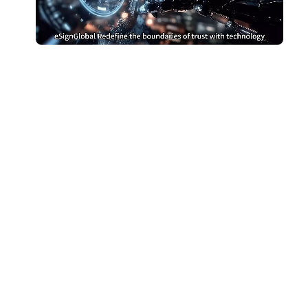
หยุดจ่ายเงินมากเกินไป
สำหรับ DocuSign
เปลี่ยนไปใช้ eSign.AI และประหยัดเงิน
รับการเปรียบเทียบต้นทุน