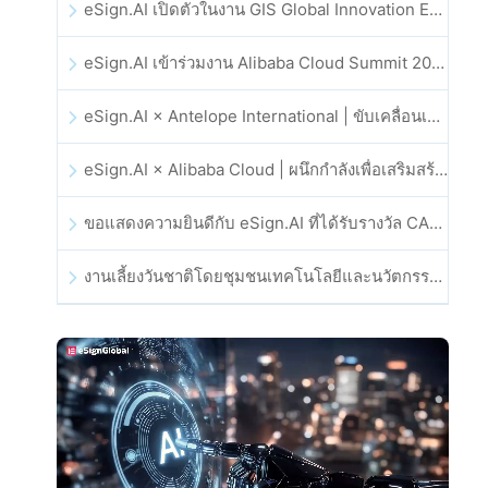
eSign.AI เปิดตัวในงาน GIS Global Innovation Exhibition 2025
eSign.AI เข้าร่วมงาน Alibaba Cloud Summit 2025 ที่ฮ่องกง เพื่อขับเคลื่อนนวัตกรรมคลาวด์ที่ขับเคลื่อนด้วย AI และความเชื่อมั่นทางดิจิทัล
eSign.AI × Antelope International | ขับเคลื่อนเวิร์กโฟลดิจิทัลที่ปลอดภัยและขับเคลื่อนด้วย AI
eSign.AI × Alibaba Cloud | ผนึกกำลังเพื่อเสริมสร้างความเชื่อมั่นดิจิทัลระดับโลกสำหรับฟินเทค
ขอแสดงความยินดีกับ eSign.AI ที่ได้รับรางวัล CAHK STAR Award 2025
งานเลี้ยงวันชาติโดยชุมชนเทคโนโลยีและนวัตกรรมฮ่องกง