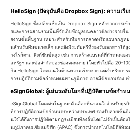
HelloSign (ปัจจุบันคือ Dropbox Sign): ความเร
HelloSign ซึ่งเปลี่ยนชื่อเป็น Dropbox Sign หลังจากการเข้าซื
ยและการผสานรวมพื้นที่จัดเก็บข้อมูลบนคลาวด์อย่างราบรื่
ยงานขั้นพื้นฐาน เหมาะสำหรับทีมการตลาดหรือแผนกกฎหมายที
นสำหรับทีมขนาดเล็ก และยังมีระดับฟรีที่รองรับเอกสารได้สูงส
างไรก็ตาม ฟังก์ชันขั้นสูง เช่น การสร้างแบรนด์ที่กำหนดเอ
สหรัฐฯ และข้อจำกัดของซองจดหมาย (โดยทั่วไปคือ 20–100 ซ
กิจ HelloSign โดดเด่นในด้านความเรียบง่าย แต่สำหรับกา
การปฏิบัติตามข้อกำหนดเฉพาะภูมิภาค อาจมีข้อบกพร่อง ท
eSignGlobal: ผู้เล่นระดับโลกที่ปฏิบัติตามข้อก
eSignGlobal โดดเด่นในฐานะตัวเลือกที่น่าสนใจสำหรับธุรกิจท
ที่การปฏิบัติตามข้อกำหนดระหว่างประเทศ รองรับลายเซ็นอิเ
นใจได้ถึงการปฏิบัติตามกฎระเบียบท้องถิ่นโดยไม่จำเป็นต้อง
นภูมิภาคเอเชียแปซิฟิก (APAC) ซึ่งการนำเทคโนโลยีดิจิทัลมา