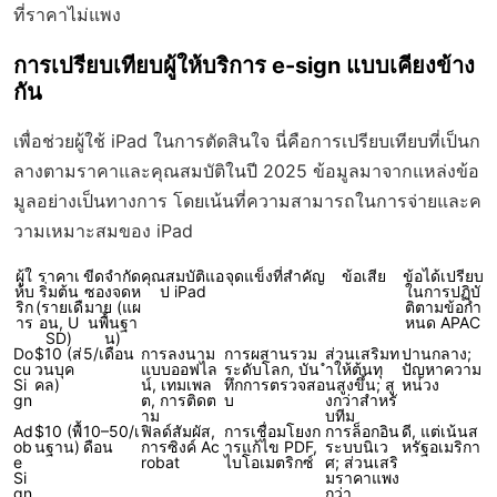
ที่ราคาไม่แพง
การเปรียบเทียบผู้ให้บริการ e-sign แบบเคียงข้าง
กัน
เพื่อช่วยผู้ใช้ iPad ในการตัดสินใจ นี่คือการเปรียบเทียบที่เป็นก
ลางตามราคาและคุณสมบัติในปี 2025 ข้อมูลมาจากแหล่งข้อ
มูลอย่างเป็นทางการ โดยเน้นที่ความสามารถในการจ่ายและค
วามเหมาะสมของ iPad
ผู้ใ
ราคาเ
ขีดจำกัด
คุณสมบัติแอ
จุดแข็งที่สำคัญ
ข้อเสีย
ข้อได้เปรียบ
ห้บ
ริ่มต้น
ซองจดห
ป iPad
ในการปฏิบั
ริก
(รายเดื
มาย (แผ
ติตามข้อกำ
าร
อน, U
นพื้นฐา
หนด APAC
SD)
น)
Do
$10 (ส่
5/เดือน
การลงนาม
การผสานรวม
ส่วนเสริมท
ปานกลาง;
cu
วนบุค
แบบออฟไล
ระดับโลก, บัน
ำให้ต้นทุ
ปัญหาความ
Si
คล)
น์, เทมเพล
ทึกการตรวจสอ
นสูงขึ้น; สู
หน่วง
gn
ต, การติดต
บ
งกว่าสำหรั
าม
บทีม
Ad
$10 (พื้
10–50/เ
ฟิลด์สัมผัส,
การเชื่อมโยงก
การล็อกอิน
ดี, แต่เน้นส
ob
นฐาน)
ดือน
การซิงค์ Ac
ารแก้ไข PDF,
ระบบนิเว
หรัฐอเมริกา
e
robat
ไบโอเมตริกซ์
ศ; ส่วนเสริ
Si
มราคาแพง
gn
กว่า