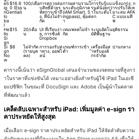
eS
$16.6
100/เดือ
การตรวจสอ
การผสานรวมใ
การรับรู้แบ
แข็งแกร่ง; ก
ig
0 (Ess
น
บสิทธิ์ด้วยร
นระดับภูมิภาค
รนด์น้อยกว่
ารปรับให้เห
nG
ential)
หัสการเข้าถึ
(iAM Smart, S
าในระดับโ
มาะสม APA
lo
ง, ที่นั่งไม่จำ
ingpass), คุ้มค่
ลก
C แบบเนที
ba
กัด
า
ฟ
l
He
$15
20/เดือ
UI ที่เรียบง่า
เทมเพลตไม่จำ
ระบบอัตโน
ยุติธรรม
llo
น
ย, การซิงค์
กัด
มัติพื้นฐาน
Si
Dropbox
gn
Si
$8
ไม่จำกัด
การรองรับท่
เกณฑ์การเข้า
เครื่องมือส
ปานกลาง
gn
(รายบุค
าทาง, ออฟไ
ต่ำ
ำหรับองค์
No
คล)
ลน์
กรจำกัด
w
ตารางนี้เน้นว่า eSignGlobal เสนอจำนวนซองจดหมายที่สูงกว่
าในราคาที่แข่งขันได้ เหมาะอย่างยิ่งสำหรับผู้ใช้ iPad ในเอเชี
ยแปซิฟิก ในขณะที่ DocuSign และ Adobe เป็นผู้นำในตลาด
ที่พัฒนาแล้ว
เคล็ดลับเฉพาะสำหรับ iPad: เพิ่มมูลค่า e-sign รา
คาประหยัดให้สูงสุด
เมื่อเลือก e-sign ราคาประหยัดสำหรับ iPad ให้จัดลำดับความ
สำคัญของแอปที่มีคะแนนใน App Store มากกว่า 4.5 เพื่อให้