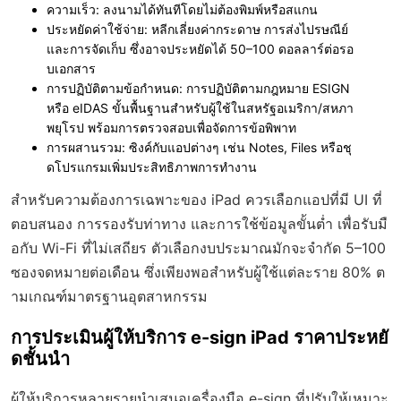
ความเร็ว
: ลงนามได้ทันทีโดยไม่ต้องพิมพ์หรือสแกน
ประหยัดค่าใช้จ่าย
: หลีกเลี่ยงค่ากระดาษ การส่งไปรษณีย์
และการจัดเก็บ ซึ่งอาจประหยัดได้ 50–100 ดอลลาร์ต่อรอ
บเอกสาร
การปฏิบัติตามข้อกำหนด
: การปฏิบัติตามกฎหมาย ESIGN
หรือ eIDAS ขั้นพื้นฐานสำหรับผู้ใช้ในสหรัฐอเมริกา/สหภา
พยุโรป พร้อมการตรวจสอบเพื่อจัดการข้อพิพาท
การผสานรวม
: ซิงค์กับแอปต่างๆ เช่น Notes, Files หรือชุ
ดโปรแกรมเพิ่มประสิทธิภาพการทำงาน
สำหรับความต้องการเฉพาะของ iPad ควรเลือกแอปที่มี UI ที่
ตอบสนอง การรองรับท่าทาง และการใช้ข้อมูลขั้นต่ำ เพื่อรับมื
อกับ Wi-Fi ที่ไม่เสถียร ตัวเลือกงบประมาณมักจะจำกัด 5–100
ซองจดหมายต่อเดือน ซึ่งเพียงพอสำหรับผู้ใช้แต่ละราย 80% ต
ามเกณฑ์มาตรฐานอุตสาหกรรม
การประเมินผู้ให้บริการ e-sign iPad ราคาประหยั
ดชั้นนำ
ผู้ให้บริการหลายรายนำเสนอเครื่องมือ e-sign ที่ปรับให้เหมาะ