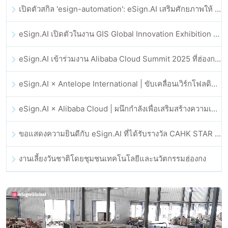
เปิดตัวสกิล 'esign-automation': eSign.AI เสริมศักยภาพให้ OpenClaw ด้วยลายเซ็นอิเล็กทรอนิกส์อัตโนมัติ
eSign.AI เปิดตัวในงาน GIS Global Innovation Exhibition 2025
eSign.AI เข้าร่วมงาน Alibaba Cloud Summit 2025 ที่ฮ่องกง เพื่อขับเคลื่อนนวัตกรรมคลาวด์ที่ขับเคลื่อนด้วย AI และความเชื่อมั่นทางดิจิทัล
eSign.AI × Antelope International | ขับเคลื่อนเวิร์กโฟลดิจิทัลที่ปลอดภัยและขับเคลื่อนด้วย AI
eSign.AI × Alibaba Cloud | ผนึกกำลังเพื่อเสริมสร้างความเชื่อมั่นดิจิทัลระดับโลกสำหรับฟินเทค
ขอแสดงความยินดีกับ eSign.AI ที่ได้รับรางวัล CAHK STAR Award 2025
งานเลี้ยงวันชาติโดยชุมชนเทคโนโลยีและนวัตกรรมฮ่องกง