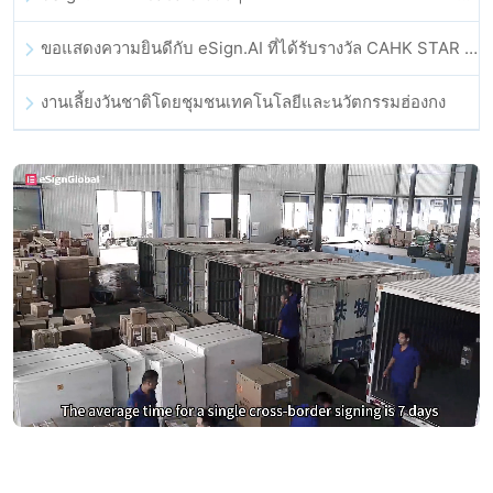
ขอแสดงความยินดีกับ eSign.AI ที่ได้รับรางวัล CAHK STAR Award 2025
งานเลี้ยงวันชาติโดยชุมชนเทคโนโลยีและนวัตกรรมฮ่องกง