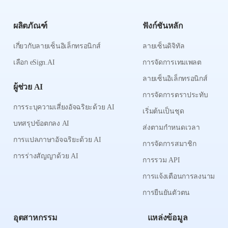
ผลิตภัณฑ์
ฟังก์ชันหลัก
เกี่ยวกับลายเซ็นอิเล็กทรอนิกส์
ลายเซ็นดิจิทัล
เลือก eSign.AI
การจัดการเทมเพลต
ลายเซ็นอิเล็กทรอนิกส์
ผู้ช่วย AI
การจัดการตราประทับ
การระบุความเสี่ยงอัจฉริยะด้วย AI
เริ่มต้นเป็นชุด
บทสรุปข้อตกลง AI
ส่งตามกำหนดเวลา
การแปลภาษาอัจฉริยะด้วย AI
การจัดการสมาชิก
การร่างสัญญาด้วย AI
การรวม API
การแจ้งเตือนการลงนาม
การยืนยันตัวตน
อุตสาหกรรม
แหล่งข้อมูล