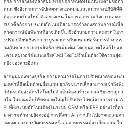
ครือ การอ้างอิงที่ล้าสมัย หรือข้อกำหนดที่ไม่เป็นไปตามข้อกำ
หนด ซึ่งอิงตามการอัปเดตทางกฎหมายและแนวทางปฏิบัติที่ดี
ที่สุดแบบเรียลไทม์ ตัวอย่างเช่น ในการควบรวมกิจการและกา
รเข้าซื้อกิจการ ระบบอัตโนมัติสามารถจำลองสถานการณ์เพื่อ
คาดการณ์ข้อพิพาทที่อาจเกิดขึ้น ซึ่งอำนวยความสะดวกในกา
รปรับเปลี่ยนเชิงรุก การบูรณาการกับแพลตฟอร์มการทำงานร่
วมกันช่วยขยายประสิทธิภาพเพิ่มเติม โดยอนุญาตให้แก้ไขแล
ะควบคุมเวอร์ชันแบบเรียลไทม์ โดยไม่จำเป็นต้องใช้ความยุ่งเ
หยิงของสายอีเมล
จากมุมมองทางธุรกิจ ความสามารถในการปรับขนาดของระบ
บเหล่านี้ถือเป็นตัวเปลี่ยนเกม ธุรกิจขนาดเล็กสามารถเข้าถึงฟัง
ก์ชันระดับองค์กรได้โดยไม่จำเป็นต้องสร้างความเชี่ยวชาญภา
ยใน ในขณะที่บริษัทขนาดใหญ่ได้รับประโยชน์จากการรวม A
PI ที่ฝังระบบอัตโนมัติลงในระบบ CRM หรือ ERP อย่างไรก็ตา
ม ความท้าทายยังคงอยู่ การพึ่งพา AI มากเกินไปอาจละเลยคว
ามแตกต่างทางวัฒนธรรมหรืออุตสาหกรรมที่ละเอียดอ่อน ใน