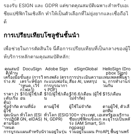
รองรับ ESIGN และ GDPR แต่ขาดคุณสมบัติเฉพาะสำหรับเอเ
ชียแปซิฟิกในเชิงลึก ทำให้เป็นตัวเลือกที่ไม่ยุ่งยากและเชื่อถือไ
ด้
การเปรียบเทียบโซลูชันชั้นนำ
เพื่อช่วยในการตัดสินใจ นี่คือการเปรียบเทียบที่เป็นกลางของผู้ใ
ห้บริการหลักตามคุณสมบัติหลัก:
คุณสมบั
DocuSign
Adobe Sign
eSignGlobal
HelloSign (Dro
ติ/ด้าน
pbox Sign)
เครื่องมือ
ขั้นสูง (การวิ
ทรงพลัง (ตรร
การประเมินความเ
เทมเพลตพื้นฐา
ร่าง AI
เคราะห์ข้อก
กะแบบฟอร์ม,
สี่ยง AI, บทสรุป
น, การทำงานร่
ำหนด, เวิร์
การบูรณากา
วมกัน
กโฟลว์)
ร PDF)
ราคา (ร
$10/ผู้ใช้/เดื
$10/ผู้ใช้/เดือ
$16.6/เดือน (ผู้ใช้
$15/เดือน
ะดับเริ่ม
อน
น
ไม่จำกัด)
ต้น)
ข้อจำกัด
ตามที่นั่ง
ตามผู้ใช้
ผู้ใช้ไม่จำกัด
ตามผู้ใช้, ตัวเลื
ผู้ใช้
อกทีม
จุดเน้นก
ทั่วโลก (ESI
ทั่วโลก (ESIG
100+ ประเทศ, เอเ
สหรัฐอเมริกาแ
ารปฏิบัติ
GN, eIDAS)
N, GDPR)
ชียแปซิฟิกแข็งแก
ละยุโรปเป็นหลั
ตามข้อก
ร่ง (iAM Smart, Si
ก
ำหนด
ngpass)
การบูรณ
แผนสำหรับนั
รวมอยู่ในรุ่น
รวมอยู่ในแผน Pro
API พื้นฐานพร้