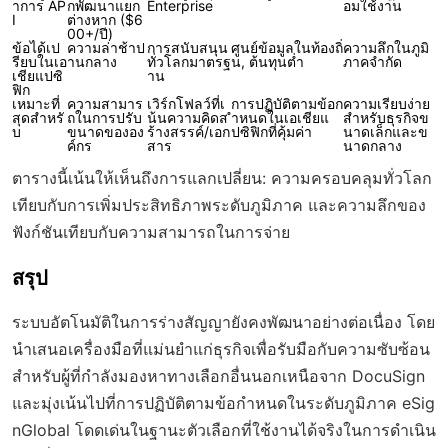
าการ AP
กพัฒนาแยก
Enterprise
อมใช้งาน
I
ต่างหาก ($6
00+/ปี)
ข้อได้เป
ความล่าช้าป
การสนับสนุน
ศูนย์ข้อมูลในท้องถิ่
ความลึกในภูมิ
รียบในเอ
านกลาง
ทั่วโลกมาตรฐ
น, ต้นทุนต่ำ
ภาคจำกัด
เชียแปซิ
าน
ฟิก
เหมาะที่
ความสามาร
เวิร์กโฟลว์ที่เ
การปฏิบัติตามข้อก
ความเรียบง่าย
สุดสำหรั
ถในการปรับ
น้นความคิดส
ำหนดในเอเชียแ
สำหรับธุรกิจข
บ
ขนาดขององ
ร้างสรรค์/เอก
ปซิฟิกที่คุ้มค่า
นาดเล็กและข
ค์กร
สาร
นาดกลาง
ตารางนี้เน้นให้เห็นถึงการแลกเปลี่ยน: ความครอบคลุมทั่วโลก
เทียบกับการเพิ่มประสิทธิภาพระดับภูมิภาค และความลึกของ
ฟังก์ชันเทียบกับความสามารถในการจ่าย
สรุป
ระบบอัตโนมัติในการร่างสัญญายังคงพัฒนาอย่างต่อเนื่อง โดย
นำเสนอเครื่องมือที่แม่นยำแก่ธุรกิจเพื่อรับมือกับความซับซ้อน
สำหรับผู้ที่กำลังมองหาทางเลือกอื่นนอกเหนือจาก DocuSign
และมุ่งเน้นไปที่การปฏิบัติตามข้อกำหนดในระดับภูมิภาค eSig
nGlobal โดดเด่นในฐานะตัวเลือกที่ใช้งานได้จริงในการดำเนิน