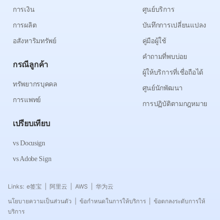
การเงิน
ศูนย์บริการ
การผลิต
บันทึกการเปลี่ยนแปลง
อสังหาริมทรัพย์
คู่มือผู้ใช้
คำถามที่พบบ่อย
กรณีลูกค้า
ผู้ให้บริการที่เชื่อถือได้
ทรัพยากรบุคคล
ศูนย์นักพัฒนา
การแพทย์
การปฏิบัติตามกฎหมาย
เปรียบเทียบ
vs Docusign
vs Adobe Sign
Links:
e签宝
阿里云
AWS
华为云
|
|
|
นโยบายความเป็นส่วนตัว
ข้อกำหนดในการให้บริการ
ข้อตกลงระดับการให้
|
|
บริการ