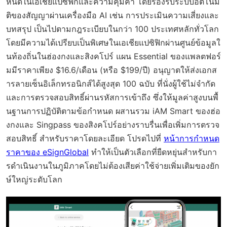
หนดในเอเชียแปซิฟิกและความคุ้มค่า โดยรองรับระบบอัตโนมั
ติของสัญญาผ่านเครื่องมือ AI เช่น การประเมินความเสี่ยงและ
บทสรุป เป็นไปตามกฎระเบียบในกว่า 100 ประเทศหลักทั่วโลก
โดยมีความได้เปรียบเป็นพิเศษในเอเชียแปซิฟิกผ่านศูนย์ข้อมูลใ
นท้องถิ่นในฮ่องกงและสิงคโปร์ แผน Essential ของแพลตฟอร์
มมีราคาเพียง $16.6/เดือน (หรือ $199/ปี) อนุญาตให้ส่งเอกส
ารลายเซ็นอิเล็กทรอนิกส์ได้สูงสุด 100 ฉบับ ที่นั่งผู้ใช้ไม่จำกัด
และการตรวจสอบสิทธิ์ผ่านรหัสการเข้าถึง ซึ่งให้มูลค่าสูงบนพื้
นฐานการปฏิบัติตามข้อกำหนด ผสานรวม iAM Smart ของฮ่อ
งกงและ Singpass ของสิงคโปร์อย่างราบรื่นเพื่อเพิ่มการตรวจ
สอบสิทธิ์ สำหรับราคาโดยละเอียด โปรดไปที่
หน้าการกำหนด
ราคาของ eSignGlobal
ทำให้เป็นตัวเลือกที่ยืดหยุ่นสำหรับกา
รดำเนินงานในภูมิภาคโดยไม่ต้องเสียค่าใช้จ่ายเพิ่มเติมของยัก
ษ์ใหญ่ระดับโลก