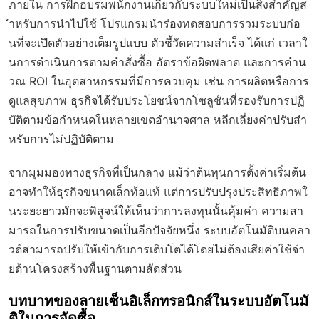
ภายใน การฝึกอบรมพนักงานเกี่ยวกับระบบใหม่เป็นสิ่งสำคัญส
ำหรับการนำไปใช้ โปรแกรมนำร่องทดสอบการรวมระบบก่อ
นที่จะเปิดตัวอย่างเต็มรูปแบบ ตัวชี้วัดความสำเร็จ ได้แก่ เวลาใ
นการดำเนินการตามคำสั่งซื้อ อัตราข้อผิดพลาด และการคำน
วณ ROI ในอุตสาหกรรมที่มีการควบคุม เช่น การผลิตหรือการ
ดูแลสุขภาพ ธุรกิจได้รับประโยชน์จากโซลูชันที่รองรับการปฏิ
บัติตามข้อกำหนดในหลายเขตอำนาจศาล หลีกเลี่ยงค่าปรับสำ
หรับการไม่ปฏิบัติตาม
จากมุมมองทางธุรกิจที่เป็นกลาง แม้ว่าต้นทุนการตั้งค่าเริ่มต้น
อาจทำให้ธุรกิจขนาดเล็กท้อแท้ แต่การปรับปรุงประสิทธิภาพใ
นระยะยาวมักจะพิสูจน์ให้เห็นว่าการลงทุนนั้นคุ้มค่า ความสา
มารถในการปรับขนาดเป็นอีกปัจจัยหนึ่ง ระบบอัตโนมัติบนคลา
วด์สามารถปรับให้เข้ากับการเติบโตได้โดยไม่ต้องเสียค่าใช้จ่า
ยด้านโครงสร้างพื้นฐานตามสัดส่วน
บทบาทของลายเซ็นอิเล็กทรอนิกส์ในระบบอัตโนมั
ติในการจัดซื้อ