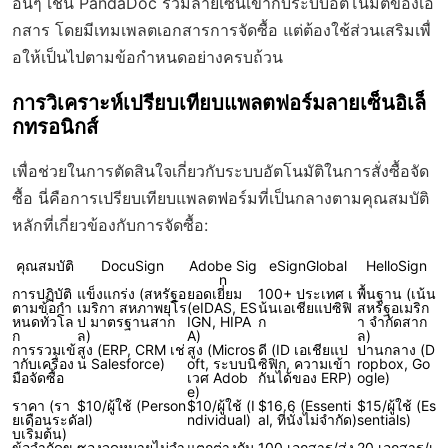
อื่นๆ เช่น PandaDoc รวมลายเซ็นเข้ากับระบบอัตโนมัติของเอ
กสาร โดยมีเทมเพลตเอกสารการจัดซื้อ แต่ต้องใช้ส่วนเสริมเพื่
อให้เป็นไปตามข้อกำหนดอย่างครบถ้วน
การวิเคราะห์เปรียบเทียบแพลตฟอร์มลายเซ็นอิเล็
กทรอนิกส์
เพื่อช่วยในการตัดสินใจเกี่ยวกับระบบอัตโนมัติในการสั่งซื้อจัด
ซื้อ นี่คือการเปรียบเทียบแพลตฟอร์มที่เป็นกลางตามคุณสมบัติ
หลักที่เกี่ยวข้องกับการจัดซื้อ:
คุณสมบัติ
DocuSign
Adobe Sig
eSignGlobal
HelloSign
n
การปฏิบัติ
แข็งแกร่ง (สหรัฐอ
ยอดเยี่ยม
100+ ประเทศ เ
พื้นฐาน (เน้น
ตามข้อกำ
เมริกา สหภาพยุโร
(eIDAS, ES
น้นเอเชียแปซิฟิ
สหรัฐอเมริก
หนดทั่วโล
ป มาตรฐานสาก
IGN, HIPA
ก
า จำกัดสาก
ก
ล)
A)
ล)
การรวมเข้
สูง (ERP, CRM เช่
สูง (Micros
ดี (ID เอเชียแป
ปานกลาง (D
ากับเครื่อง
น Salesforce)
oft, ระบบนิ
ซิฟิก, ความเข้า
ropbox, Go
มือจัดซื้อ
เวศ Adob
กันได้ของ ERP)
ogle)
e)
ราคา (รา
$10/ผู้ใช้ (Person
$10/ผู้ใช้ (I
$16.6 (Essenti
$15/ผู้ใช้ (Es
ยเดือนระดั
al)
ndividual)
al, ที่นั่งไม่จำกัด)
sentials)
บเริ่มต้น)
ข้อจำกัดข
ซองจดหมายไม่จำ
แตกต่างกัน
100 เอกสาร/ส่ง
20 เอกสาร/เ