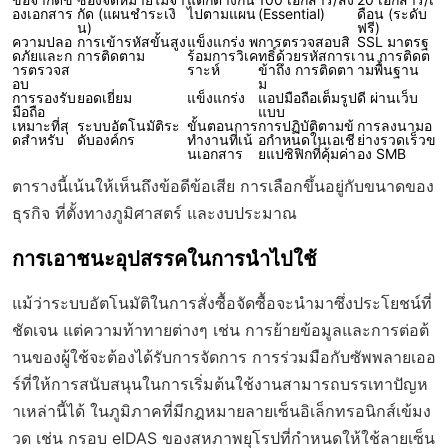
องเอกสาร
กัด (แผนชำระเงิ
ไปตามแผน
(Essential)
ดือน (ระดับ
น)
ฟรี)
ความปลอ
การเข้ารหัสขั้นสูง
แข็งแกร่ง พ
การตรวจสอบสิ
SSL มาตรฐ
ดภัยและก
การติดตาม
ร้อมการวิเค
ทธิ์ด้วยรหัสการเ
าน การติดต
ารตรวจส
ราะห์
ข้าถึง การติดตา
ามพื้นฐาน
อบ
ม
การรองรับ
ยอดเยี่ยม
แข็งแกร่ง
แอปมือถือเต็มรูป
ดี ผ่านเว็บ
มือถือ
แบบ
เหมาะที่สุ
ระบบอัตโนมัติระ
ขั้นตอนการ
การปฏิบัติตามข้
การลงนามอ
ดสำหรับ
ดับองค์กร
ทำงานที่เน้
อกำหนดในเอเชี
ย่างรวดเร็วข
นเอกสาร
ยแปซิฟิกที่คุ้มค่า
อง SMB
ตารางนี้เน้นให้เห็นถึงข้อดีข้อเสีย การเลือกขึ้นอยู่กับขนาดของ
ธุรกิจ ที่ตั้งทางภูมิศาสตร์ และงบประมาณ
การเอาชนะอุปสรรคในการนำไปใช้
แม้ว่าระบบอัตโนมัติในการสั่งซื้อจัดซื้อจะนำมาซึ่งประโยชน์ที่
ชัดเจน แต่ความท้าทายต่างๆ เช่น การย้ายข้อมูลและการต่อต้
านของผู้ใช้จะต้องได้รับการจัดการ การร่วมมือกับซัพพลายเออ
ร์ที่ให้การสนับสนุนในการเริ่มต้นใช้งานสามารถบรรเทาปัญห
าเหล่านี้ได้ ในภูมิภาคที่มีกฎหมายลายเซ็นอิเล็กทรอนิกส์เข้มง
วด เช่น กรอบ eIDAS ของสหภาพยุโรปที่กำหนดให้ใช้ลายเซ็น