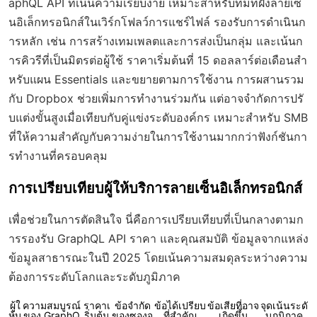
aphQL API ที่เน้นความเรียบง่าย เหมาะสำหรับทีมที่ฝังลายเซ็
นอิเล็กทรอนิกส์ในเวิร์กโฟลว์การแชร์ไฟล์ รองรับการดำเนินก
ารหลัก เช่น การสร้างเทมเพลตและการส่งเป็นกลุ่ม และเน้นก
ารคิวรีที่เป็นมิตรต่อผู้ใช้ ราคาเริ่มต้นที่ 15 ดอลลาร์ต่อเดือนสำ
หรับแผน Essentials และขยายตามการใช้งาน การผสานรวม
กับ Dropbox ช่วยเพิ่มการทำงานร่วมกัน แต่อาจจำกัดการปรั
บแต่งขั้นสูงเมื่อเทียบกับคู่แข่งระดับองค์กร เหมาะสำหรับ SMB
ที่ให้ความสำคัญกับความง่ายในการใช้งานมากกว่าฟังก์ชันกา
รทำงานที่ครอบคลุม
การเปรียบเทียบผู้ให้บริการลายเซ็นอิเล็กทรอนิกส์
เพื่อช่วยในการตัดสินใจ นี่คือการเปรียบเทียบที่เป็นกลางตามก
ารรองรับ GraphQL API ราคา และคุณสมบัติ ข้อมูลจากแหล่ง
ข้อมูลสาธารณะในปี 2025 โดยเน้นความสมดุลระหว่างความ
ต้องการระดับโลกและระดับภูมิภาค
ผู้ใ
ความสมบูรณ์
ราคาเ
ข้อจำกัด
ข้อได้เปรียบ
ข้อเสียที่อาจ
จุดเน้นระดั
ห้บ
ของ GraphQ
ริ่มต้น
ของซองจ
ที่สำคัญ
เกิดขึ้น
บภูมิภาค