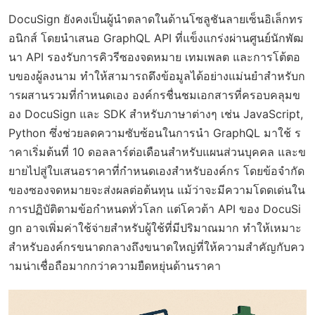
DocuSign ยังคงเป็นผู้นำตลาดในด้านโซลูชันลายเซ็นอิเล็กทร
อนิกส์ โดยนำเสนอ GraphQL API ที่แข็งแกร่งผ่านศูนย์นักพัฒ
นา API รองรับการคิวรีซองจดหมาย เทมเพลต และการโต้ตอ
บของผู้ลงนาม ทำให้สามารถดึงข้อมูลได้อย่างแม่นยำสำหรับก
ารผสานรวมที่กำหนดเอง องค์กรชื่นชมเอกสารที่ครอบคลุมข
อง DocuSign และ SDK สำหรับภาษาต่างๆ เช่น JavaScript,
Python ซึ่งช่วยลดความซับซ้อนในการนำ GraphQL มาใช้ ร
าคาเริ่มต้นที่ 10 ดอลลาร์ต่อเดือนสำหรับแผนส่วนบุคคล และข
ยายไปสู่ใบเสนอราคาที่กำหนดเองสำหรับองค์กร โดยข้อจำกัด
ของซองจดหมายจะส่งผลต่อต้นทุน แม้ว่าจะมีความโดดเด่นใน
การปฏิบัติตามข้อกำหนดทั่วโลก แต่โควต้า API ของ DocuSi
gn อาจเพิ่มค่าใช้จ่ายสำหรับผู้ใช้ที่มีปริมาณมาก ทำให้เหมาะ
สำหรับองค์กรขนาดกลางถึงขนาดใหญ่ที่ให้ความสำคัญกับคว
ามน่าเชื่อถือมากกว่าความยืดหยุ่นด้านราคา