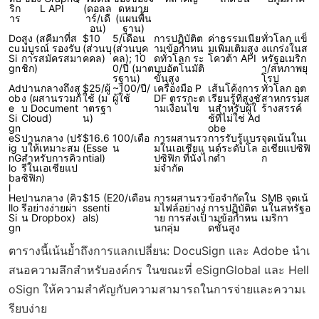
ริก
L API
(ดอลล
ดหมาย
าร
าร์/เดื
(แผนพื้น
อน)
ฐาน)
Do
สูง (สคีมาที่ส
$10
5/เดือน
การปฏิบัติต
ค่าธรรมเนีย
ทั่วโลก แข็
cu
มบูรณ์ รองรับ
(ส่วนบุ
(ส่วนบุค
ามข้อกำหน
มเพิ่มเติมสูง
งแกร่งในส
Si
การสมัครสมา
คคล)
คล); 10
ดทั่วโลก ระ
โควต้า API
หรัฐอเมริก
gn
ชิก)
0/ปี (มาต
บบอัตโนมัติ
า/สหภาพยุ
รฐาน)
ขั้นสูง
โรป
Ad
ปานกลางถึงสู
$25/ผู้
~100/ปี/
เครื่องมือ P
เส้นโค้งการ
ทั่วโลก อุต
ob
ง (ผสานรวมกั
ใช้ (ม
ผู้ใช้
DF ตรรกะต
เรียนรู้ที่สูงชั
สาหกรรมส
e
บ Document
าตรฐา
ามเงื่อนไข
นสำหรับผู้ใ
ร้างสรรค์
Si
Cloud)
น)
ช้ที่ไม่ใช่ Ad
gn
obe
eS
ปานกลาง (ปรั
$16.6
100/เดือ
การผสานรว
การรับรู้แบร
จุดเน้นในเ
ig
บให้เหมาะสม
(Esse
น
มในเอเชียแ
นด์ระดับโล
อเชียแปซิฟิ
nG
สำหรับการคิว
ntial)
ปซิฟิก ที่นั่งไ
กต่ำ
ก
lo
รีในเอเชียแป
ม่จำกัด
ba
ซิฟิก)
l
He
ปานกลาง (คิว
$15 (E
20/เดือน
การผสานรว
ข้อจำกัดใน
SMB จุดเน้
llo
รีอย่างง่ายผ่า
ssenti
มไฟล์อย่างง่
การปฏิบัติต
นในสหรัฐอ
Si
น Dropbox)
als)
าย การส่งเป็
ามข้อกำหน
เมริกา
gn
นกลุ่ม
ดขั้นสูง
ตารางนี้เน้นย้ำถึงการแลกเปลี่ยน: DocuSign และ Adobe นำเ
สนอความลึกสำหรับองค์กร ในขณะที่ eSignGlobal และ Hell
oSign ให้ความสำคัญกับความสามารถในการจ่ายและความเ
รียบง่าย