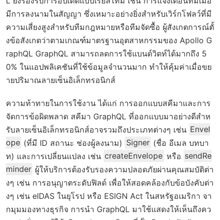
L ยังรองรับการอัปเดตแบบเรียลไทม์ เช่น การแจ้งเตือนทีมเมื่อ
มีการลงนามในสัญญา ซึ่งเหมาะอย่างยิ่งสำหรับเวิร์กโฟลว์ที่มี
ความเสี่ยงสูงสำหรับทีมกฎหมายหรือทีมจัดซื้อ ผู้สังเกตการณ์ตั้
งข้อสังเกตว่าตามเกณฑ์มาตรฐานอุตสาหกรรมของ Apollo G
raphQL GraphQL สามารถลดการใช้แบนด์วิดท์ได้มากถึง 5
0% ในแอปพลิเคชันที่ใช้ข้อมูลจำนวนมาก ทำให้คุ้มค่าเมื่อขย
ายปริมาณลายเซ็นอิเล็กทรอนิกส์
ความท้าทายในการใช้งาน ได้แก่ การออกแบบสคีมาและการ
จัดการข้อผิดพลาด สคีมา GraphQL ที่ออกแบบมาอย่างดีสำห
รับลายเซ็นอิเล็กทรอนิกส์อาจรวมถึงประเภทต่างๆ เช่น
Envel
ope
(ที่มี ID สถานะ ช่องผู้ลงนาม)
Signer
(ชื่อ อีเมล บทบา
ท) และการเปลี่ยนแปลง เช่น
createEnvelope
หรือ
sendRe
minder
ผู้ให้บริการต้องรับรองความปลอดภัยผ่านคุณสมบัติต่า
งๆ เช่น การอนุญาตระดับฟิลด์ เพื่อให้สอดคล้องกับข้อบังคับต่า
งๆ เช่น eIDAS ในยุโรป หรือ ESIGN Act ในสหรัฐอเมริกา จา
กมุมมองทางธุรกิจ การนำ GraphQL มาใช้แสดงให้เห็นถึงคว