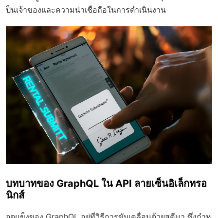
ป็นเจ้าของและความน่าเชื่อถือในการดำเนินงาน
บทบาทของ GraphQL ใน API ลายเซ็นอิเล็กทรอ
นิกส์
จุดแข็งของ GraphQL อยู่ที่วิธีการขับเคลื่อนด้วยสคีมา ซึ่งกำห