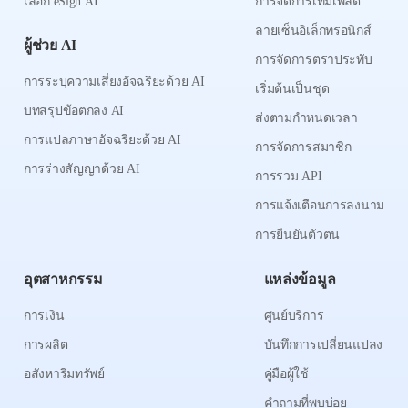
เลือก eSign.AI
การจัดการเทมเพลต
ลายเซ็นอิเล็กทรอนิกส์
ผู้ช่วย AI
การจัดการตราประทับ
การระบุความเสี่ยงอัจฉริยะด้วย AI
เริ่มต้นเป็นชุด
บทสรุปข้อตกลง AI
ส่งตามกำหนดเวลา
การแปลภาษาอัจฉริยะด้วย AI
การจัดการสมาชิก
การร่างสัญญาด้วย AI
การรวม API
การแจ้งเตือนการลงนาม
การยืนยันตัวตน
อุตสาหกรรม
แหล่งข้อมูล
การเงิน
ศูนย์บริการ
การผลิต
บันทึกการเปลี่ยนแปลง
อสังหาริมทรัพย์
คู่มือผู้ใช้
คำถามที่พบบ่อย