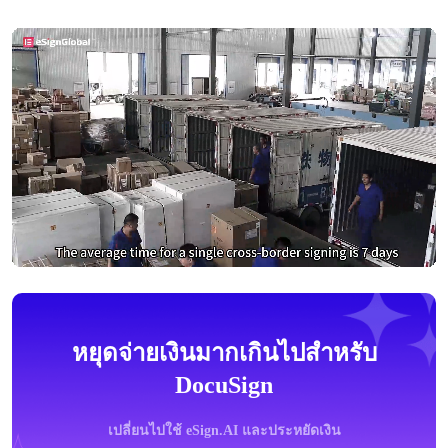
หยุดจ่ายเงินมากเกินไปสำหรับ
DocuSign
เปลี่ยนไปใช้ eSign.AI และประหยัดเงิน