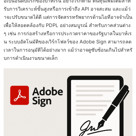
อเป็นอันดับแรกของบาห์เรน อย่างไรก็ตาม ต้นทุนเพิ่มเติมสำห
รับการวิเคราะห์ขั้นสูงหรือการเข้าถึง API อาจสะสม และแม้ว่
าจะปรับขนาดได้ดี แต่การจัดสรรทรัพยากรด้านไอทีอาจจำเป็น
เพื่อให้สอดคล้องกับ PDPL อย่างสมบูรณ์ สำหรับภาคส่วนต่าง
ๆ เช่น การก่อสร้างหรือการประกวดราคาของรัฐบาลในบาห์เร
น ระบบอัตโนมัติของเวิร์กโฟลว์ของ Adobe Sign สามารถลด
เวลาในการอนุมัติได้อย่างมาก แม้ว่าอาจดูซับซ้อนเกินไปสำหรั
บการดำเนินงานขนาดเล็ก