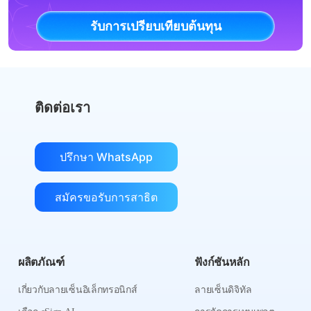
รับการเปรียบเทียบต้นทุน
ติดต่อเรา
ปรึกษา WhatsApp
สมัครขอรับการสาธิต
ผลิตภัณฑ์
ฟังก์ชันหลัก
เกี่ยวกับลายเซ็นอิเล็กทรอนิกส์
ลายเซ็นดิจิทัล