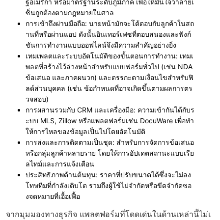
ฐอเมริกา หรือมาตรฐานระดับภูมิภาค เพื่อให้มั่นใจว่าลายเ
ซ็นถูกต้องตามกฎหมายในศาล
การเข้าถึงผ่านมือถือ
: นายหน้ามักจะโต้ตอบกับลูกค้าในสถ
านที่หรือผ่านแอป ดังนั้นอินเทอร์เฟซที่ตอบสนองและฟังก์
ชันการทำงานแบบออฟไลน์จึงมีความสำคัญอย่างยิ่ง
เทมเพลตและระบบอัตโนมัติของขั้นตอนการทำงาน
: เทมเ
พลตที่สร้างไว้ล่วงหน้าสำหรับแบบฟอร์มทั่วไป (เช่น NDA
ข้อเสนอ และภาคผนวก) และตรรกะตามเงื่อนไขสำหรับฟิ
ลด์ส่วนบุคคล (เช่น ข้อกำหนดที่อาจเกิดขึ้นตามผลการตร
วจสอบ)
การผสานรวมกับ CRM และเครื่องมือ
: ความเข้ากันได้กับร
ะบบ MLS, Zillow หรือแพลตฟอร์มเช่น DocuWare เพื่อทำ
ให้การไหลของข้อมูลเป็นไปโดยอัตโนมัติ
การส่งและการติดตามเป็นชุด
: สำหรับการจัดการข้อเสนอ
หรือกลุ่มลูกค้าหลายราย โดยให้การอัปเดตสถานะแบบเรีย
ลไทม์และการแจ้งเตือน
ประสิทธิภาพด้านต้นทุน
: ราคาที่ปรับขนาดได้ซึ่งจะไม่ลง
โทษทีมที่กำลังเติบโต รวมถึงผู้ใช้ไม่จำกัดหรือขีดจำกัดซอ
งจดหมายที่เอื้อเฟื้อ
จากมุมมองทางธุรกิจ แพลตฟอร์มที่โดดเด่นในด้านเหล่านี้ไม่เ