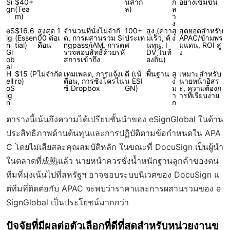
Si
$40+
นสาก
ก
อย่างเข้มข้น
gn
(Tea
ล)
ล
m)
า
ง
eS
$16.6
สูงสุด 1
จำนวนที่นั่งไม่จำกั
100+
สูง (ควา
สู
สุดยอดสำหรับ
ig
(Essen
00 ต่อเ
ด, การผสานรวม Si
ประเท
มเร็ว, ต้
ง
APAC/ข้ามพร
n
tial)
ดือน
ngpass/iAM, การต
ศ
นทุน, I
มแดน, ROI สู
Gl
รวจสอบสิทธิ์ด้วยรหั
DV ในท้
ง
ob
สการเข้าถึง
องถิ่น)
al
H
$15 (P
ไม่จำกัด
เทมเพลต, การแจ้งเ
ดี (เน้
พื้นฐาน
สู
เหมาะสำหรับ
ell
ro)
ตือน, การซิงโครไน
น ESI
ง
นายหน้าอิสร
oS
ซ์ Dropbox
GN)
ม
ะ, ความต้องก
ig
า
ารที่เรียบง่าย
n
ก
ตารางนี้เน้นถึงความได้เปรียบชั้นนำของ eSignGlobal ในด้าน
ประสิทธิภาพด้านต้นทุนและการปฏิบัติตามข้อกำหนดใน APA
C โดยไม่เสียสละคุณสมบัติหลัก ในขณะที่ DocuSign เป็นผู้นำ
ในตลาดที่成熟แล้ว นายหน้าควรชั่งน้ำหนักฐานลูกค้าของตน
ทีมที่มุ่งเน้นไปที่สหรัฐฯ อาจชอบระบบนิเวศของ DocuSign แ
ต่ทีมที่ติดต่อกับ APAC จะพบว่าราคาและการผสานรวมของ e
SignGlobal เป็นประโยชน์มากกว่า
ปัจจัยที่มีผลต่อตัวเลือกที่ดีที่สุดสำหรับหน่วยงานข