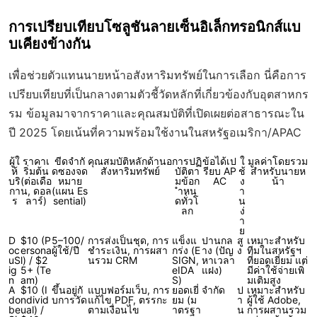
การเปรียบเทียบโซลูชันลายเซ็นอิเล็กทรอนิกส์แบ
บเคียงข้างกัน
เพื่อช่วยตัวแทนนายหน้าอสังหาริมทรัพย์ในการเลือก นี่คือการ
เปรียบเทียบที่เป็นกลางตามตัวชี้วัดหลักที่เกี่ยวข้องกับอุตสาหกร
รม ข้อมูลมาจากราคาและคุณสมบัติที่เปิดเผยต่อสาธารณะใน
ปี 2025 โดยเน้นที่ความพร้อมใช้งานในสหรัฐอเมริกา/APAC
ผู้ใ
ราคาเ
ขีดจำกั
คุณสมบัติหลักด้านอ
การปฏิ
ข้อได้เป
ใ
มูลค่าโดยรวม
ห้
ริ่มต้น
ดซองจด
สังหาริมทรัพย์
บัติตา
รียบ AP
ช้
สำหรับนายห
บริ
(ต่อเดือ
หมาย
มข้อก
AC
ง
น้า
กา
น, ดอล
(แผน Es
ำหน
า
ร
ลาร์)
sential)
ดทั่วโ
น
ลก
ง่
า
ย
D
$10 (P
5–100/
การส่งเป็นชุด, การ
แข็งแ
ปานกล
สู
เหมาะสำหรับ
oc
ersona
ผู้ใช้/ปี
ชำระเงิน, การผสา
กร่ง (E
าง (ปัญ
ง
ทีมในสหรัฐฯ
uS
l) / $2
นรวม CRM
SIGN,
หาเวลา
ที่ยอดเยี่ยม แต่
ig
5+ (Te
eIDA
แฝง)
มีค่าใช้จ่ายเพิ่
n
am)
S)
มเติมสูง
A
$10 (I
ขึ้นอยู่กั
แบบฟอร์มเว็บ, การ
ยอดเยี่
จำกัด
ป
เหมาะสำหรับ
do
ndivid
บการวัด
แก้ไข PDF, ตรรกะ
ยม (ม
า
ผู้ใช้ Adobe,
be
ual) /
ตามเงื่อนไข
าตรฐา
น
การผสานรวม