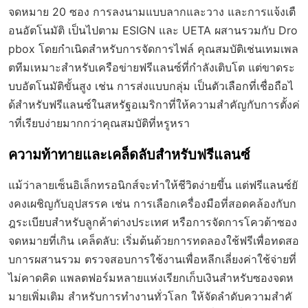
จดหมาย 20 ซอง การลงนามแบบลากและวาง และการแจ้งเตื
อนอัตโนมัติ เป็นไปตาม ESIGN และ UETA ผสานรวมกับ Dro
pbox โดยกำเนิดสำหรับการจัดการไฟล์ คุณสมบัติเช่นเทมเพล
ตทีมเหมาะสำหรับเครือข่ายฟรีแลนซ์ที่กำลังเติบโต แต่ขาดระ
บบอัตโนมัติขั้นสูง เช่น การส่งแบบกลุ่ม เป็นตัวเลือกที่เชื่อถือไ
ด้สำหรับฟรีแลนซ์ในสหรัฐอเมริกาที่ให้ความสำคัญกับการตั้งค่
าที่เรียบง่ายมากกว่าคุณสมบัติที่หรูหรา
ความท้าทายและเคล็ดลับสำหรับฟรีแลนซ์
แม้ว่าลายเซ็นอิเล็กทรอนิกส์จะทำให้ชีวิตง่ายขึ้น แต่ฟรีแลนซ์ยั
งคงเผชิญกับอุปสรรค เช่น การเลือกเครื่องมือที่สอดคล้องกับก
ฎระเบียบสำหรับลูกค้าต่างประเทศ หรือการจัดการโควต้าซอง
จดหมายที่เกิน เคล็ดลับ: เริ่มต้นด้วยการทดลองใช้ฟรีเพื่อทดสอ
บการผสานรวม ตรวจสอบการใช้งานเพื่อหลีกเลี่ยงค่าใช้จ่ายที่
ไม่คาดคิด แพลตฟอร์มหลายแห่งเรียกเก็บเงินสำหรับซองจดห
มายเพิ่มเติม สำหรับการทำงานทั่วโลก ให้จัดลำดับความสำคั