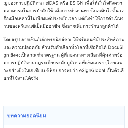
ญของการปฏิบัติตาม eIDAS หรือ ESIGN เพื่อให้มั่นใจถึงควา
มสามารถในการบังคับใช้ เมื่อการทำงานทางไกลเติบโตขึ้น เค
รื่องมือเหล่านี้ไม่เพียงแต่ประหยัดเวลา แต่ยังทำให้การดำเนินง
านของฟรีแลนซ์เป็นมืออาชีพ ซึ่งอาจเพิ่มการรักษาลูกค้าได้
โดยสรุป ลายเซ็นอิเล็กทรอนิกส์ช่วยให้ฟรีแลนซ์มีประสิทธิภาพ
และความปลอดภัย สำหรับตัวเลือกทั่วโลกที่เชื่อถือได้ DocuSi
gn ยังคงเป็นเกณฑ์มาตรฐาน ผู้ที่มองหาทางเลือกที่คุ้มค่าพร้อ
มการปฏิบัติตามกฎระเบียบระดับภูมิภาคที่แข็งแกร่ง (โดยเฉพ
าะอย่างยิ่งในเอเชียแปซิฟิก) อาจพบว่า eSignGlobal เป็นตัวเลื
อกที่ใช้งานได้จริง
บทความยอดนิยม