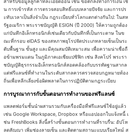
สำหรับข้อมูลลูกค้าที่ละเอียดอ่อน เช่น ข้อตกลงทางการเงิน เช่
น การเข้ารหัส การตรวจสอบสิทธิ์แบบหลายปัจจัย และการปร
ะทับเวลาเป็นสิ่งจำเป็น กฎระเบียบทั่วโลกแตกต่างกันไป: ในสห
รัฐอเมริกา พระราชบัญญัติ ESIGN (ปี 2000) ให้ความถูกต้อง
แก่บันทึกอิเล็กทรอนิกส์เช่นเดียวกับบันทึกที่เป็นกระดาษ ในข
ณะที่กรอบ eIDAS ของสหภาพยุโรปจัดประเภทลายเซ็นเป็นระ
ดับพื้นฐาน ขั้นสูง และมีคุณสมบัติเหมาะสม เพื่อความน่าเชื่อถื
อข้ามพรมแดน ในภูมิภาคเอเชียแปซิฟิก เช่น สิงคโปร์ พระรา
ชบัญญัติธุรกรรมอิเล็กทรอนิกส์สอดคล้องกับบรรทัดฐานสากล
แต่ฟรีแลนซ์ที่ทำงานในระดับสากลควรตรวจสอบกฎหมายท้อง
ถิ่นเพื่อหลีกเลี่ยงข้อผิดพลาดในการปฏิบัติตามกฎระเบียบ
การบูรณาการกับขั้นตอนการทำงานของฟรีแลนซ์
แพลตฟอร์มชั้นนำผสานรวมกับเครื่องมือที่ฟรีแลนซ์ใช้อยู่แล้ว
เช่น Google Workspace, Dropbox หรือแอปออกใบแจ้งหนี้ เ
ช่น FreshBooks สิ่งนี้สร้างขั้นตอนการทำงานที่ราบรื่น: อัปโห
ลดสัญญา เพิ่มช่องลายเซ็น และติดตามสถานะแบบเรียลไทม์ ส