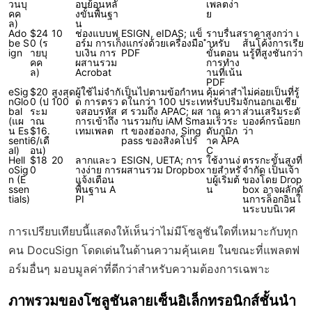
วนบุ
อบย้อนหลั
เพลตง่า
คค
งขั้นพื้นฐา
ย
ล)
น
Ado
$24
10
ช่องแบบฟ
ESIGN, eIDAS; แข็
ราบรื่นส
ราคาสูงกว่า เ
be S
0 (ร
อร์ม การเก็
งแกร่งด้วยเครื่องมือ
ำหรับ
ส้นโค้งการเรีย
ign
ายบุ
บเงิน การ
PDF
ขั้นตอน
นรู้ที่สูงชันกว่า
คค
ผสานรวม
การทำง
ล)
Acrobat
านที่เน้น
PDF
eSig
$20
สูงสุด
ผู้ใช้ไม่จำกั
เป็นไปตามข้อกำหน
คุ้มค่าสำ
ไม่ค่อยเป็นที่รู้
nGlo
0 (ป
100
ด การตรว
ดในกว่า 100 ประเท
หรับปริม
จักนอกเอเชีย
bal
ระม
จสอบรหัส
ศ รวมถึง APAC; ผส
าณ ควา
ส่วนเสริมระดั
(แผ
าณ
การเข้าถึง
านรวมกับ iAM Sma
มเร็วระ
บองค์กรน้อยก
น Es
$16.
เทมเพลต
rt ของฮ่องกง, Sing
ดับภูมิภ
ว่า
senti
6/เดื
pass ของสิงคโปร์
าค APA
al)
อน)
C
Hell
$18
20
ลากและว
ESIGN, UETA; การ
ใช้งานง่
ตรรกะขั้นสูงที่
oSig
0
างง่าย การ
ผสานรวม Dropbox
ายสำหรั
จำกัด เป็นเจ้า
n (E
แจ้งเตือน
บผู้เริ่มต้
ของโดย Drop
ssen
พื้นฐาน A
น
box อาจผลักดั
tials)
PI
นการล็อกอินใ
นระบบนิเวศ
การเปรียบเทียบนี้แสดงให้เห็นว่าไม่มีโซลูชันใดที่เหมาะกับทุก
คน DocuSign โดดเด่นในด้านความคุ้นเคย ในขณะที่แพลตฟ
อร์มอื่นๆ มอบมูลค่าที่ดีกว่าสำหรับความต้องการเฉพาะ
ภาพรวมของโซลูชันลายเซ็นอิเล็กทรอนิกส์ชั้นนำ