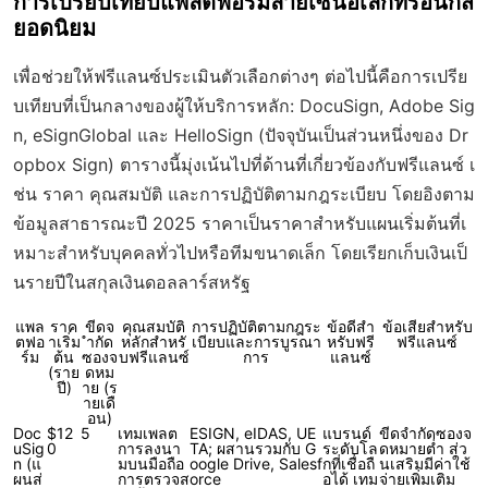
การเปรียบเทียบแพลตฟอร์มลายเซ็นอิเล็กทรอนิกส์
ยอดนิยม
เพื่อช่วยให้ฟรีแลนซ์ประเมินตัวเลือกต่างๆ ต่อไปนี้คือการเปรีย
บเทียบที่เป็นกลางของผู้ให้บริการหลัก: DocuSign, Adobe Sig
n, eSignGlobal และ HelloSign (ปัจจุบันเป็นส่วนหนึ่งของ Dr
opbox Sign) ตารางนี้มุ่งเน้นไปที่ด้านที่เกี่ยวข้องกับฟรีแลนซ์ เ
ช่น ราคา คุณสมบัติ และการปฏิบัติตามกฎระเบียบ โดยอิงตาม
ข้อมูลสาธารณะปี 2025 ราคาเป็นราคาสำหรับแผนเริ่มต้นที่เ
หมาะสำหรับบุคคลทั่วไปหรือทีมขนาดเล็ก โดยเรียกเก็บเงินเป็
นรายปีในสกุลเงินดอลลาร์สหรัฐ
แพล
ราค
ขีดจ
คุณสมบัติ
การปฏิบัติตามกฎระ
ข้อดีสำ
ข้อเสียสำหรับ
ตฟอ
าเริ่ม
ำกัด
หลักสำหรั
เบียบและการบูรณา
หรับฟรี
ฟรีแลนซ์
ร์ม
ต้น
ซองจ
บฟรีแลนซ์
การ
แลนซ์
(ราย
ดหม
ปี)
าย (ร
ายเดื
อน)
Doc
$12
5
เทมเพลต
ESIGN, eIDAS, UE
แบรนด์
ขีดจำกัดซองจ
uSig
0
การลงนา
TA; ผสานรวมกับ G
ระดับโล
ดหมายต่ำ ส่ว
n (แ
มบนมือถือ
oogle Drive, Salesf
กที่เชื่อถื
นเสริมมีค่าใช้
ผนส่
การตรวจส
orce
อได้ เทม
จ่ายเพิ่มเติม