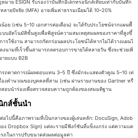
 กฎหมาย ESIGN รับรองว่าบันทึกอิเล็กทรอนิกส์เทียบเท่ากับบันทึก
บบหลายปัจจัย (MFA) อาจเพิ่มค่าธรรมเนียมได้ 10–20%
าณน้อย (เช่น 5–10 เอกสารต่อเดือน) จะได้รับประโยชน์จากแผนพื้
อัตโนมัติขั้นสูงเพื่อพิสูจน์ความสมเหตุสมผลของราคาที่สูงขึ้
างการใช้งาน สามารถกัดกร่อนผลประโยชน์ได้หากไม่ได้วางแผนไ
การลงนามที่เร็วขึ้นสามารถลดรอบการขายได้หลายวัน ซึ่งจะช่วยเพิ่
ารขายแบบ B2B
ามารถคาดการณ์ผลตอบแทน 3–5 ปี ซึ่งมักจะแสดงตัวคูณ 5–10 เท่
รื่องคำนวณของบุคคลที่สาม (เช่น ผ่านรายงานของ Gartner หรื
ทดสอบนำร่องเพื่อตรวจสอบความถูกต้องของสมมติฐาน
ิกส์ชั้นนำ
 ต่อไปนี้คือภาพรวมที่เป็นกลางของผู้เล่นหลัก: DocuSign, Adob
งของ Dropbox Sign) แต่ละรายมีฟังก์ชันที่แข็งแกร่ง แต่ความแต
รถในการปรับขนาดส่งผลต่อมูลค่า