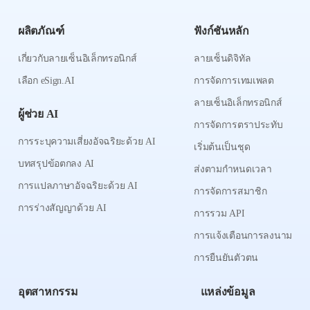
ผลิตภัณฑ์
ฟังก์ชันหลัก
เกี่ยวกับลายเซ็นอิเล็กทรอนิกส์
ลายเซ็นดิจิทัล
เลือก eSign.AI
การจัดการเทมเพลต
ลายเซ็นอิเล็กทรอนิกส์
ผู้ช่วย AI
การจัดการตราประทับ
การระบุความเสี่ยงอัจฉริยะด้วย AI
เริ่มต้นเป็นชุด
บทสรุปข้อตกลง AI
ส่งตามกำหนดเวลา
การแปลภาษาอัจฉริยะด้วย AI
การจัดการสมาชิก
การร่างสัญญาด้วย AI
การรวม API
การแจ้งเตือนการลงนาม
การยืนยันตัวตน
อุตสาหกรรม
แหล่งข้อมูล