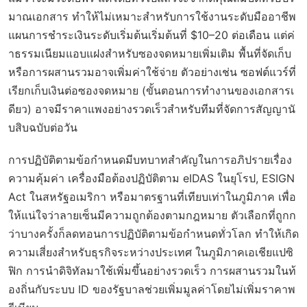
มาณเอกสาร ทำให้ไม่เหมาะสำหรับการใช้งานระดับมืออาชีพ
แผนการชำระเงินระดับเริ่มต้นเริ่มต้นที่ $10–20 ต่อเดือน แต่ค่
าธรรมเนียมแอบแฝงสำหรับซองจดหมายเพิ่มเติม พื้นที่จัดเก็บ
หรือการผสานรวมอาจเพิ่มค่าใช้จ่าย ตัวอย่างเช่น ซอฟต์แวร์ที่
เรียกเก็บเงินต่อซองจดหมาย (ขั้นตอนการทำงานของเอกสารเ
ดียว) อาจมีราคาแพงอย่างรวดเร็วสำหรับทีมที่จัดการสัญญานั
บสิบฉบับต่อวัน
การปฏิบัติตามข้อกำหนดมีบทบาทสำคัญในการอภิปรายเรื่อง
ความคุ้มค่า เครื่องมือต้องปฏิบัติตาม eIDAS ในยุโรป, ESIGN
Act ในสหรัฐอเมริกา หรือมาตรฐานที่เทียบเท่าในภูมิภาค เพื่อ
ให้แน่ใจว่าลายเซ็นมีความถูกต้องตามกฎหมาย ตัวเลือกที่ถูกก
ว่าบางครั้งก็ลดทอนการปฏิบัติตามข้อกำหนดทั่วโลก ทำให้เกิด
ความเสี่ยงสำหรับธุรกิจระหว่างประเทศ ในภูมิภาคเอเชียแปซิ
ฟิก การนำดิจิทัลมาใช้เพิ่มขึ้นอย่างรวดเร็ว การผสานรวมในท้
องถิ่นกับระบบ ID ของรัฐบาลช่วยเพิ่มมูลค่าโดยไม่เพิ่มราคาพ