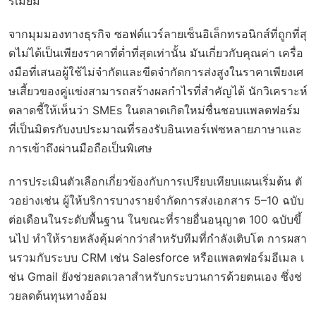
รีเมียม
จากมุมมองทางธุรกิจ ซอฟต์แวร์ลายเซ็นอิเล็กทรอนิกส์ที่ถูกที่สุ
ดไม่ได้เป็นเพียงราคาที่ต่ำที่สุดเท่านั้น มันเกี่ยวกับคุณค่า เครื่อ
งมือที่เสนอผู้ใช้ไม่จำกัดและขีดจำกัดการส่งสูงในราคาเพียงเศ
ษเสี้ยวของคู่แข่งสามารถสร้างผลกำไรที่สำคัญได้ นักวิเคราะห์
ตลาดชี้ให้เห็นว่า SMEs ในตลาดเกิดใหม่ชื่นชอบแพลตฟอร์ม
ที่เป็นมิตรกับงบประมาณที่รองรับอินเทอร์เฟซหลายภาษาและ
การเข้าถึงผ่านมือถือเป็นพิเศษ
การประเมินตัวเลือกเกี่ยวข้องกับการเปรียบเทียบแผนเริ่มต้น ตั
วอย่างเช่น ผู้ให้บริการบางรายจำกัดการส่งเอกสาร 5–10 ฉบับ
ต่อเดือนในระดับพื้นฐาน ในขณะที่รายอื่นอนุญาต 100 ฉบับขึ้
นไป ทำให้รายหลังคุ้มค่ากว่าสำหรับทีมที่กำลังเติบโต การผสา
นรวมกับระบบ CRM เช่น Salesforce หรือแพลตฟอร์มอีเมล เ
ช่น Gmail ยังช่วยลดเวลาสำหรับกระบวนการด้วยตนเอง ซึ่งช่
วยลดต้นทุนทางอ้อม