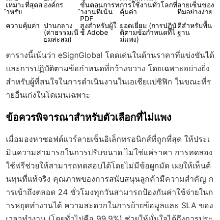
เหมาะที่สุดส
องค์กร
ขั้นตอนการท
การใช้งานทั่วโลกที่
ลายเซ็นของ
ำหรับ
ำงานที่เน้น
คุ้มค่า
ทีมอย่างง่าย
PDF
ความคุ้มค่า
ปานกลาง
สูงสำหรับผู้ใ
ยอดเยี่ยม (การปฏิบั
ดีสำหรับพื้น
(ค่าธรรมเนี
ช้ Adobe
ติตามข้อกำหนดที่ไ
ฐาน
ยมสะสม)
ม่แพง)
ตารางนี้เน้นว่า eSignGlobal โดดเด่นในด้านราคาที่แข่งขันได้
และการปฏิบัติตามข้อกำหนดที่กว้างขวาง โดยเฉพาะอย่างยิ่ง
สำหรับผู้ที่สนใจในการดำเนินงานในเอเชียแปซิฟิก ในขณะที่ร
ายอื่นเก่งในโดเมนเฉพาะ
ข้อควรพิจารณาสำหรับตัวเลือกที่ไม่แพง
เมื่อมองหาซอฟต์แวร์ลายเซ็นอิเล็กทรอนิกส์ที่ถูกที่สุด ให้ประเ
มินความสามารถในการปรับขนาด ไม่ใช่แค่ราคา การทดลอง
ใช้ฟรีช่วยให้สามารถทดสอบได้โดยไม่มีข้อผูกมัด เผยให้เห็นต้
นทุนที่แท้จริง คุณภาพของการสนับสนุนลูกค้ามีความสำคัญ ก
ารเข้าถึงตลอด 24 ชั่วโมงทุกวันสามารถป้องกันค่าใช้จ่ายในก
ารหยุดทำงานได้ ความสะดวกในการย้ายข้อมูลและ SLA ของ
เวลาทำงาน (โดยทั่วไปคือ 99.9%) ช่วยให้มั่นใจได้ถึงการประ