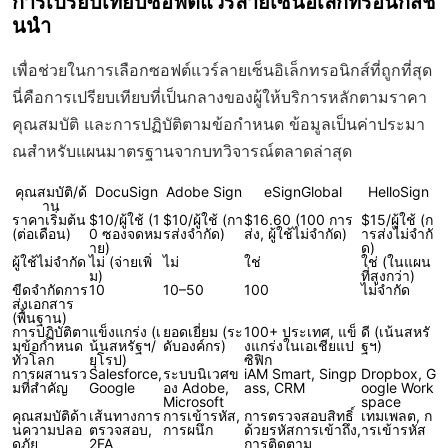
การเปรียบเทียบซอฟต์แวร์ลายเซ็นอิเล็กทรอนิกส์ชั้
นนำ
เพื่อช่วยในการเลือกซอฟต์แวร์ลายเซ็นอิเล็กทรอนิกส์ที่ถูกที่สุด
นี่คือการเปรียบเทียบที่เป็นกลางของผู้ให้บริการหลักตามราคา
คุณสมบัติ และการปฏิบัติตามข้อกำหนด ข้อมูลเป็นค่าประมา
ณสำหรับแผนมาตรฐานจากบทวิจารณ์ตลาดล่าสุด
คุณสมบัติ/ด้
DocuSign
Adobe Sign
eSignGlobal
HelloSign
าน
ราคาเริ่มต้น
$10/ผู้ใช้ (1
$10/ผู้ใช้ (กา
$16.60 (100 การ
$15/ผู้ใช้ (ก
(ต่อเดือน)
0 ซองจดหม
รส่งจำกัด)
ส่ง, ผู้ใช้ไม่จำกัด)
ารส่งไม่จำกั
าย)
ด)
ผู้ใช้ไม่จำกัด
ไม่ (จ่ายเพิ่
ไม่
ใช่
ใช่ (ในแผน
ม)
ที่สูงกว่า)
ขีดจำกัดการ
10
10–50
100
ไม่จำกัด
ส่งเอกสาร
(พื้นฐาน)
การปฏิบัติตา
แข็งแกร่ง (เ
ยอดเยี่ยม (ระ
100+ ประเทศ, แข็
ดี (เน้นสหรั
มข้อกำหนด
น้นสหรัฐฯ/
ดับองค์กร)
งแกร่งในเอเชียแป
ฐฯ)
ทั่วโลก
ยุโรป)
ซิฟิก
การผสานรว
Salesforce,
ระบบนิเวศข
iAM Smart, Singp
Dropbox, G
มที่สำคัญ
Google
อง Adobe,
ass, CRM
oogle Work
Microsoft
space
คุณสมบัติด้า
เส้นทางการ
การเข้ารหัส,
การตรวจสอบสิทธิ์
เทมเพลต, ก
นความปลอ
ตรวจสอบ,
การผนึก
ด้วยรหัสการเข้าถึง,
ารเข้ารหัส
ดภัย
2FA
การติดตาม