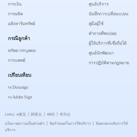
การเงิน
ศูนย์บริการ
การผลิต
บันทึกการเปลี่ยนแปลง
อสังหาริมทรัพย์
คู่มือผู้ใช้
คำถามที่พบบ่อย
กรณีลูกค้า
ผู้ให้บริการที่เชื่อถือได้
ทรัพยากรบุคคล
ศูนย์นักพัฒนา
การแพทย์
การปฏิบัติตามกฎหมาย
เปรียบเทียบ
vs Docusign
vs Adobe Sign
Links:
e签宝
阿里云
AWS
华为云
|
|
|
นโยบายความเป็นส่วนตัว
ข้อกำหนดในการให้บริการ
ข้อตกลงระดับการให้
|
|
บริการ