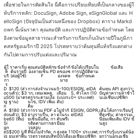
เพื่อช่วยในการตัดสินใจ นี่คือการเปรียบเทียบที่เป็นกลางของผู้ใ
ห้บริการหลัก: DocuSign, Adobe Sign, eSignGlobal และ H
elloSign (ปัจจุบันเป็นส่วนหนึ่งของ Dropbox) ตาราง Markd
own นี้เน้นราคา คุณสมบัติ และการปฏิบัติตามข้อกำหนด โดย
อิงตามข้อมูลสาธารณะสำหรับการเรียกเก็บเงินรายปีในภูมิภา
คสหรัฐอเมริกาปี 2025 โปรดทราบว่าต้นทุนที่แท้จริงแตกต่าง
กันไปตามการปรับแต่งและปริมาณ
ผู้ใ
ราคาเริ่ม
คุณสมบัติหลักข
ข้อจำกั
ข้อได้เปรียบใน
ข้อเสีย
ห้
ต้นรายปี
องลายเซ็น PD
ดของซ
การปฏิบัติตาม
บริ
(ต่อผู้ใช้)
F
องจดห
ข้อกำหนด
กา
มาย
ร
D
$120 (ส่ว
การส่งจำนวนม
5-100/
ESIGN, eIDA
ต้นทุน API สูงกว่า;
oc
นตัว); $3
าก, เทมเพลต,
เดือน
S, ทั่วโลก (10
ปัญหาความล่าช้าใ
uS
00 (มาตร
ตรรกะตามเงื่อ
(แบ่งระ
0+ ประเทศ)
นเอเชียแปซิฟิก
ig
ฐาน)
นไข, IDV เพิ่มเ
ดับ)
n
ติม
A
$180 (ส่ว
การรวม PDF อ
ไม่จำกั
ESIGN, GDPR,
เส้นโค้งการเรียนรู้
do
นตัว); $3
ย่างราบรื่น, ลา
ดในระ
eIDAS
ที่สูงชัน; ค่าธรรมเ
be
60 (ทีม)
ยเซ็นมือถือ, กา
ดับพรีเ
นียมเพิ่มเติม IDV ขั้
Si
รติดตามการตร
มียม
นสูง
gn
วจสอบ
eS
$200 (เที
ที่นั่งไม่จำกัด, ก
สูงสุด 1
100+ ประเทศ;
การรับรู้แบรนด์น้อ
ig
ยบเท่าพื้น
ารตรวจสอบสิท
00/เดือ
เอเชียแปซิฟิก
ยกว่านอกเอเชีย