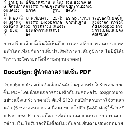
n
ฐาน); อง
ธิ์ด้วยรหัสผ่าน,
น ในร
(จีน/ฮ่องกง/เอเ
Gl
ค์กรที่กำห
การรวมระดับภู
ะดับพื้น
ชียตะวันออกเฉี
ob
นดเอง
มิภาค
ฐาน
ยงใต้)
al
H
$180 (พื้
UI ที่เรียบง่าย,
20-ไม่
ESIGN, นานา
ระบบอัตโนมัติขั้น
ell
นฐาน);
การรวม Dropb
จำกัด
ชาติพื้นฐาน
สูงมีจำกัด; ถูกซื้อโ
oS
$240 (พรี
ox, การสร้างแ
(แบ่งระ
ดย Dropbox อาจ
ig
เมียม)
บรนด์ที่กำหนดเ
ดับ)
มีการเปลี่ยนแปลง
n
อง
คุณสมบัติ
การเปรียบเทียบนี้เน้นให้เห็นถึงการแลกเปลี่ยน: ความครอบคลุ
มทั่วโลกเทียบกับการเพิ่มประสิทธิภาพระดับภูมิภาค ไม่มีผู้ให้บ
ริการรายใดรายหนึ่งที่ครองทุกหมวดหมู่
DocuSign: ผู้นำตลาดลายเซ็น PDF
DocuSign ยังคงเป็นตัวเลือกอันดับต้นๆ สำหรับใบรับรองลายเ
ซ็น PDF โดยนำเสนอการรวมเข้ากับแพลตฟอร์ม eSignature
อย่างแข็งแกร่ง ราคาเริ่มต้นที่ $120 ต่อปีสำหรับการใช้งานส่ว
นตัว (5 ซองจดหมายต่อเดือน) ขยายไปถึง $480 ต่อผู้ใช้สำหรั
บ Business Pro รวมถึงการส่งจำนวนมากและการรวบรวมกา
รชำระเงิน ใบรับรองที่นี่เชื่อมโยงกับลายเซ็นตามซองจดหมาย