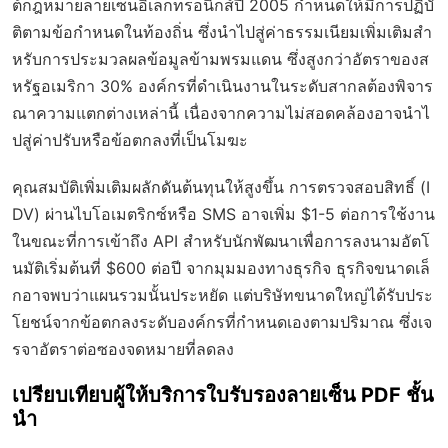
ต้กฎหมายลายเซ็นอิเล็กทรอนิกส์ปี 2005 กำหนดให้มีการปฏิบั
ติตามข้อกำหนดในท้องถิ่น ซึ่งนำไปสู่ค่าธรรมเนียมเพิ่มเติมสำ
หรับการประมวลผลข้อมูลข้ามพรมแดน ซึ่งสูงกว่าอัตราของส
หรัฐอเมริกา 30% องค์กรที่ดำเนินงานในระดับสากลต้องพิจาร
ณาความแตกต่างเหล่านี้ เนื่องจากความไม่สอดคล้องอาจนำไ
ปสู่ค่าปรับหรือข้อตกลงที่เป็นโมฆะ
คุณสมบัติเพิ่มเติมผลักดันต้นทุนให้สูงขึ้น การตรวจสอบสิทธิ์ (I
DV) ผ่านไบโอเมตริกซ์หรือ SMS อาจเพิ่ม $1-5 ต่อการใช้งาน
ในขณะที่การเข้าถึง API สำหรับนักพัฒนาเพื่อการลงนามอัตโ
นมัติเริ่มต้นที่ $600 ต่อปี จากมุมมองทางธุรกิจ ธุรกิจขนาดเล็
กอาจพบว่าแผนรวมนั้นประหยัด แต่บริษัทขนาดใหญ่ได้รับประ
โยชน์จากข้อตกลงระดับองค์กรที่กำหนดเองตามปริมาณ ซึ่งเจ
รจาอัตราต่อซองจดหมายที่ลดลง
เปรียบเทียบผู้ให้บริการใบรับรองลายเซ็น PDF ชั้น
นำ