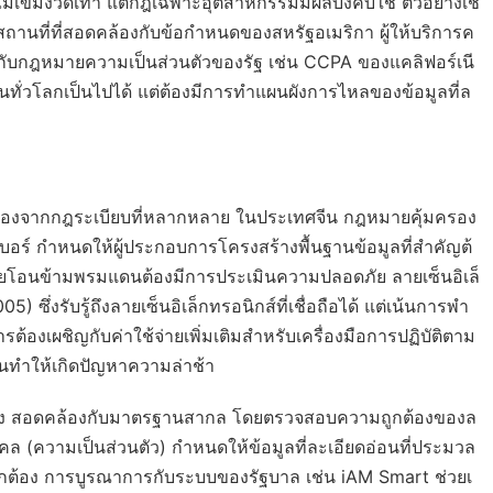
เข้มงวดเท่า แต่กฎเฉพาะอุตสาหกรรมมีผลบังคับใช้ ตัวอย่างเช่
านที่ที่สอดคล้องกับข้อกำหนดของสหรัฐอเมริกา ผู้ให้บริการค
องกับกฎหมายความเป็นส่วนตัวของรัฐ เช่น CCPA ของแคลิฟอร์เนี
านทั่วโลกเป็นไปได้ แต่ต้องมีการทำแผนผังการไหลของข้อมูลที่ล
นื่องจากกฎระเบียบที่หลากหลาย ในประเทศจีน กฎหมายคุ้มครอง
ร์ กำหนดให้ผู้ประกอบการโครงสร้างพื้นฐานข้อมูลที่สำคัญต้
่ายโอนข้ามพรมแดนต้องมีการประเมินความปลอดภัย ลายเซ็นอิเล็
ึ่งรับรู้ถึงลายเซ็นอิเล็กทรอนิกส์ที่เชื่อถือได้ แต่เน้นการพำ
ารต้องเผชิญกับค่าใช้จ่ายเพิ่มเติมสำหรับเครื่องมือการปฏิบัติตาม
ทำให้เกิดปัญหาความล่าช้า
องกง สอดคล้องกับมาตรฐานสากล โดยตรวจสอบความถูกต้องของล
คล (ความเป็นส่วนตัว) กำหนดให้ข้อมูลที่ละเอียดอ่อนที่ประมวล
่ถูกต้อง การบูรณาการกับระบบของรัฐบาล เช่น iAM Smart ช่วยเ