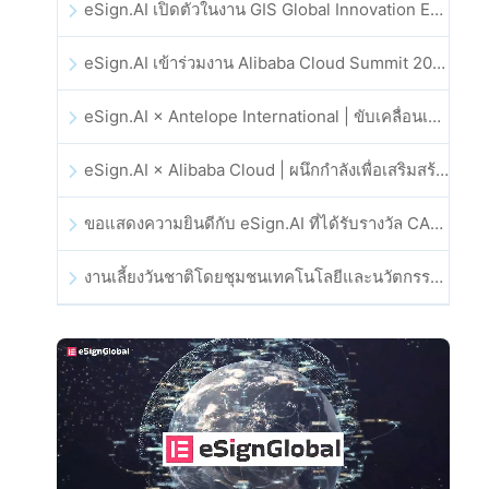
eSign.AI เปิดตัวในงาน GIS Global Innovation Exhibition 2025
eSign.AI เข้าร่วมงาน Alibaba Cloud Summit 2025 ที่ฮ่องกง เพื่อขับเคลื่อนนวัตกรรมคลาวด์ที่ขับเคลื่อนด้วย AI และความเชื่อมั่นทางดิจิทัล
eSign.AI × Antelope International | ขับเคลื่อนเวิร์กโฟลดิจิทัลที่ปลอดภัยและขับเคลื่อนด้วย AI
eSign.AI × Alibaba Cloud | ผนึกกำลังเพื่อเสริมสร้างความเชื่อมั่นดิจิทัลระดับโลกสำหรับฟินเทค
ขอแสดงความยินดีกับ eSign.AI ที่ได้รับรางวัล CAHK STAR Award 2025
งานเลี้ยงวันชาติโดยชุมชนเทคโนโลยีและนวัตกรรมฮ่องกง