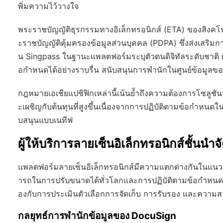
พิ่มความไว้วางใจ
พระราชบัญญัติธุรกรรมทางอิเล็กทรอนิกส์ (ETA) ของสิงคโปร
ะราชบัญญัติคุ้มครองข้อมูลส่วนบุคคล (PDPA) ซึ่งส่งเสริมก
น Singpass ในฐานะแพลตฟอร์มระบุตัวตนดิจิทัลระดับชาติ ผส
อกำหนดได้อย่างราบรื่น สนับสนุนการพำนักในศูนย์ข้อมูลขอ
กฎหมายเอเชียแปซิฟิกเหล่านี้เน้นย้ำถึงความต้องการโซลูชันท
ะเผชิญกับต้นทุนที่สูงขึ้นเนื่องจากการปฏิบัติตามข้อกำหนดในท
บสนุนแบบเนทีฟ
ผู้ให้บริการลายเซ็นอิเล็กทรอนิกส์ชั้นน
แพลตฟอร์มลายเซ็นอิเล็กทรอนิกส์มีความแตกต่างกันในแนว
ารถในการปรับขนาดได้ทั่วโลกและการปฏิบัติตามข้อกำหนดระด
องกับการประเมินตัวเลือกการจัดเก็บ การรับรอง และความ
กลยุทธ์การพำนักข้อมูลของ DocuSign