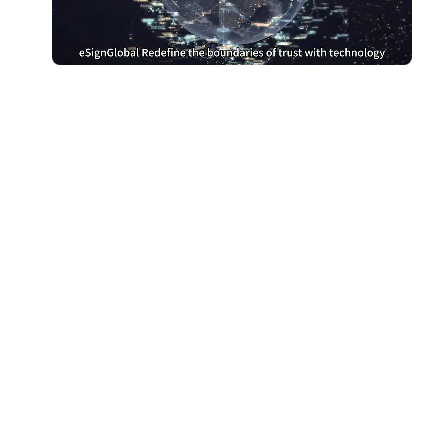
หยุดจ่ายเงินมากเกินไป
สำหรับ DocuSign
เปลี่ยนไปใช้ eSign.AI และประหยัดเงิน
รับการเปรียบเทียบต้นทุน