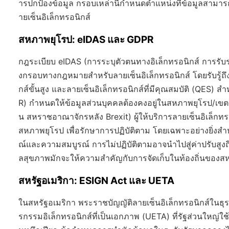
ารปกป้องข้อมูล กรอบเหล่านี้กำหนดตำแหน่งที่ข้อมูลสามารถ
ายเซ็นอิเล็กทรอนิกส์
สหภาพยุโรป: eIDAS และ GDPR
กฎระเบียบ eIDAS (การระบุตัวตนทางอิเล็กทรอนิกส์ การรับร
งกรอบทางกฎหมายสำหรับลายเซ็นอิเล็กทรอนิกส์ โดยรับรู้ถึงส
กส์ขั้นสูง และลายเซ็นอิเล็กทรอนิกส์ที่มีคุณสมบัติ (QES)
R) กำหนดให้ข้อมูลส่วนบุคคลต้องคงอยู่ในสหภาพยุโรป/เขตเศ
น สหราชอาณาจักรหลัง Brexit) ผู้ให้บริการลายเซ็นอิเล็กทรอน
สหภาพยุโรป เพื่อรักษาการปฏิบัติตาม โดยเฉพาะอย่างยิ่งสำ
ณ์และความสมบูรณ์ การไม่ปฏิบัติตามอาจนำไปสู่ค่าปรับสูงถ
ลสุขภาพมักจะให้ความสำคัญกับการจัดเก็บในท้องถิ่นของสห
สหรัฐอเมริกา: ESIGN Act และ UETA
ในสหรัฐอเมริกา พระราชบัญญัติลายเซ็นอิเล็กทรอนิกส์ในธ
รกรรมอิเล็กทรอนิกส์ที่เป็นเอกภาพ (UETA) ที่รัฐส่วนใหญ่ใ