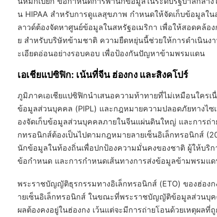
นหมึกเปียก ข้อกำหนดการพำนักข้อมูลในระดับรัฐบาลกลางไม่
น HIPAA สำหรับการดูแลสุขภาพ กำหนดให้จัดเก็บข้อมูลในสถ
ลาวด์ต้องจัดหาศูนย์ข้อมูลในสหรัฐอเมริกา เพื่อให้สอดคล้
ย สำหรับบริษัทข้ามชาติ ความยืดหยุ่นนี้ช่วยให้การดำเนินง
ะเอียดอ่อนอย่างรอบคอบ เพื่อป้องกันปัญหาข้ามพรมแดน
เอเชียแปซิฟิก: เน้นที่จีน ฮ่องกง และสิงคโปร์
ภูมิภาคเอเชียแปซิฟิกนำเสนอความท้าทายที่ไม่เหมือนใครเ
ข้อมูลส่วนบุคคล (PIPL) และกฎหมายความปลอดภัยทางไซเบอ
องจัดเก็บข้อมูลส่วนบุคคลภายในจีนแผ่นดินใหญ่ และการถ
กทรอนิกส์ต้องเป็นไปตามกฎหมายลายเซ็นอิเล็กทรอนิกส์ (2005) ซ
นักข้อมูลในท้องถิ่นเพื่อปกป้องความมั่นคงของชาติ ผู้ให้บริก
ข้อกำหนด และการกำหนดเส้นทางการส่งข้อมูลข้ามพรมแดน
พระราชบัญญัติธุรกรรมทางอิเล็กทรอนิกส์ (ETO) ของฮ่
ายเซ็นอิเล็กทรอนิกส์ ในขณะที่พระราชบัญญัติข้อมูลส่วนบุค
ผลต้องคงอยู่ในฮ่องกง เว้นแต่จะมีการถ่ายโอนด้วยเหตุผลที