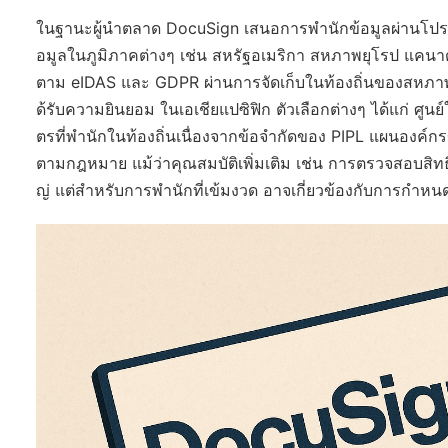
ในฐานะผู้นำตลาด DocuSign เสนอการพำนักข้อมูลผ่านโปรแก
อมูลในภูมิภาคต่างๆ เช่น สหรัฐอเมริกา สหภาพยุโรป แคนาดา
ตาม eIDAS และ GDPR ผ่านการจัดเก็บในท้องถิ่นของสหภาพย
ด้รับความยินยอม ในเอเชียแปซิฟิก ตัวเลือกต่างๆ ได้แก่ ศู
ตรที่พำนักในท้องถิ่นเนื่องจากข้อจำกัดของ PIPL แผนองค์
ตามกฎหมาย แม้ว่าคุณสมบัติเพิ่มเติม เช่น การตรวจสอบสิทธิ
ญ่ แต่สำหรับการพำนักที่เข้มงวด อาจเกี่ยวข้องกับการก