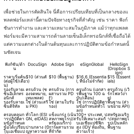
เพื่อช่วยในการตัดสินใจ นี่คือการเปรียบเทียบที่เป็นกลางของแ
พลตฟอร์มเหล่านี้ตามปัจจัยทางธุรกิจที่สำคัญ เช่น ราคา ฟังก์
ชันการทำงาน และความเหมาะสมในภูมิภาค แม้ว่าทุกแพลต
ฟอร์มจะมีความสามารถด้านลายเซ็นอิเล็กทรอนิกส์ที่เชื่อถือได้
แต่ความแตกต่างในด้านต้นทุนและการปฏิบัติตามข้อกำหนดนั้
นชัดเจน
ฟังก์ชัน/ด้า
DocuSign
Adobe Sign
eSignGlobal
HelloSign
น
(Dropbox S
ign)
ราคาเริ่มต้น
$10 (ส่วนตั
$10 (พื้นฐาน)
$16.6 (Essentia
$15 (Essent
(ต่อผู้ใช้/เดือ
ว)
l, ที่นั่งไม่จำกัด)
ials)
น)
รองรับลายเ
ครบถ้วน (ซ
ครบถ้วน (การ
ครบถ้วน (เอกสา
ครบถ้วน (เวิ
ซ็นอิเล็กทร
องจดหมาย,
ผสานรวม PD
รพื้นฐาน 100 ฉ
ร์กโฟลว์ง่า
อนิกส์
เทมเพลต)
F)
บับ/เดือน)
ย)
รองรับลายเ
ใช่ (ส่วนเสริ
ใช่ (ตามใบรับ
ใช่ (การปฏิบัติตา
พื้นฐาน (ส่ว
ซ็นดิจิทัล
ม PKI)
รอง)
มข้อกำหนดทั่วโ
นขยาย API)
ลก)
ครอบคลุมก
ทั่วโลก (ESI
แข็งแกร่ง (เน้น
100+ ประเทศ, ป
สหรัฐอเมริก
ารปฏิบัติตา
GN, eIDAS)
สหภาพยุโรป/ส
รับให้เหมาะสมกั
า/สหภาพยุโ
มข้อกำหนด
หรัฐอเมริกา)
บเอเชียแปซิฟิก
รปเป็นหลัก
ข้อได้เปรียบ
ปานกลาง (ปั
การผสานรวม
สูง (IDV ท้องถิ่น,
พื้นฐาน
ในเอเชียแป
ญหาความล่
ที่จำกัด
ความเร็ว)