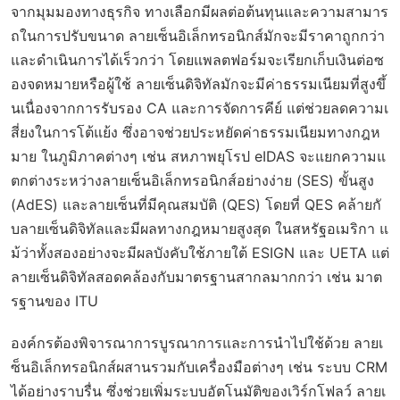
จากมุมมองทางธุรกิจ ทางเลือกมีผลต่อต้นทุนและความสามาร
ถในการปรับขนาด ลายเซ็นอิเล็กทรอนิกส์มักจะมีราคาถูกกว่า
และดำเนินการได้เร็วกว่า โดยแพลตฟอร์มจะเรียกเก็บเงินต่อซ
องจดหมายหรือผู้ใช้ ลายเซ็นดิจิทัลมักจะมีค่าธรรมเนียมที่สูงขึ้
นเนื่องจากการรับรอง CA และการจัดการคีย์ แต่ช่วยลดความเ
สี่ยงในการโต้แย้ง ซึ่งอาจช่วยประหยัดค่าธรรมเนียมทางกฎห
มาย ในภูมิภาคต่างๆ เช่น สหภาพยุโรป eIDAS จะแยกความแ
ตกต่างระหว่างลายเซ็นอิเล็กทรอนิกส์อย่างง่าย (SES) ขั้นสูง
(AdES) และลายเซ็นที่มีคุณสมบัติ (QES) โดยที่ QES คล้ายกั
บลายเซ็นดิจิทัลและมีผลทางกฎหมายสูงสุด ในสหรัฐอเมริกา แ
ม้ว่าทั้งสองอย่างจะมีผลบังคับใช้ภายใต้ ESIGN และ UETA แต่
ลายเซ็นดิจิทัลสอดคล้องกับมาตรฐานสากลมากกว่า เช่น มาต
รฐานของ ITU
องค์กรต้องพิจารณาการบูรณาการและการนำไปใช้ด้วย ลายเ
ซ็นอิเล็กทรอนิกส์ผสานรวมกับเครื่องมือต่างๆ เช่น ระบบ CRM
ได้อย่างราบรื่น ซึ่งช่วยเพิ่มระบบอัตโนมัติของเวิร์กโฟลว์ ลายเ