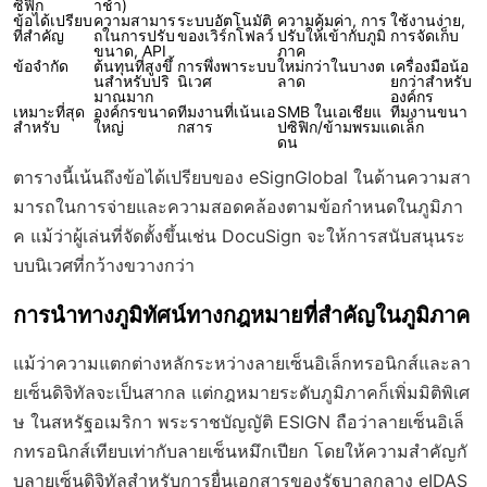
ซิฟิก
าช้า)
ข้อได้เปรียบ
ความสามาร
ระบบอัตโนมัติ
ความคุ้มค่า, การ
ใช้งานง่าย,
ที่สำคัญ
ถในการปรับ
ของเวิร์กโฟลว์
ปรับให้เข้ากับภูมิ
การจัดเก็บ
ขนาด, API
ภาค
ข้อจำกัด
ต้นทุนที่สูงขึ้
การพึ่งพาระบบ
ใหม่กว่าในบางต
เครื่องมือน้อ
นสำหรับปริ
นิเวศ
ลาด
ยกว่าสำหรับ
มาณมาก
องค์กร
เหมาะที่สุด
องค์กรขนาด
ทีมงานที่เน้นเอ
SMB ในเอเชียแ
ทีมงานขนา
สำหรับ
ใหญ่
กสาร
ปซิฟิก/ข้ามพรมแ
ดเล็ก
ดน
ตารางนี้เน้นถึงข้อได้เปรียบของ eSignGlobal ในด้านความสา
มารถในการจ่ายและความสอดคล้องตามข้อกำหนดในภูมิภา
ค แม้ว่าผู้เล่นที่จัดตั้งขึ้นเช่น DocuSign จะให้การสนับสนุนระ
บบนิเวศที่กว้างขวางกว่า
การนำทางภูมิทัศน์ทางกฎหมายที่สำคัญในภูมิภาค
แม้ว่าความแตกต่างหลักระหว่างลายเซ็นอิเล็กทรอนิกส์และลา
ยเซ็นดิจิทัลจะเป็นสากล แต่กฎหมายระดับภูมิภาคก็เพิ่มมิติพิเศ
ษ ในสหรัฐอเมริกา พระราชบัญญัติ ESIGN ถือว่าลายเซ็นอิเล็
กทรอนิกส์เทียบเท่ากับลายเซ็นหมึกเปียก โดยให้ความสำคัญกั
บลายเซ็นดิจิทัลสำหรับการยื่นเอกสารของรัฐบาลกลาง eIDAS