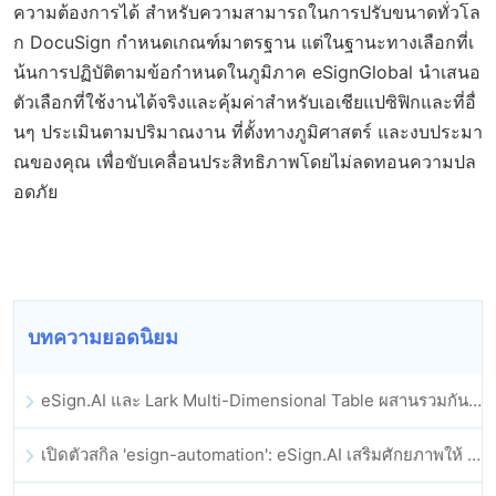
ความต้องการได้ สำหรับความสามารถในการปรับขนาดทั่วโล
ก DocuSign กำหนดเกณฑ์มาตรฐาน แต่ในฐานะทางเลือกที่เ
น้นการปฏิบัติตามข้อกำหนดในภูมิภาค eSignGlobal นำเสนอ
ตัวเลือกที่ใช้งานได้จริงและคุ้มค่าสำหรับเอเชียแปซิฟิกและที่อื่
นๆ ประเมินตามปริมาณงาน ที่ตั้งทางภูมิศาสตร์ และงบประมา
ณของคุณ เพื่อขับเคลื่อนประสิทธิภาพโดยไม่ลดทอนความปล
อดภัย
บทความยอดนิยม
eSign.AI และ Lark Multi-Dimensional Table ผสานรวมกันอย่างเป็นทางการ: การลงนามและการเก็บถาวรสัญญาอิเล็กทรอนิกส์แบบอัตโนมัติเต็มรูปแบบ
เปิดตัวสกิล 'esign-automation': eSign.AI เสริมศักยภาพให้ OpenClaw ด้วยลายเซ็นอิเล็กทรอนิกส์อัตโนมัติ