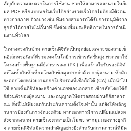
คัญกับความสะดวกในการใช้งาน ช่วยให้สามารถลงนามในอีเ
มล PDF หรือแบบฟอร์มเว็บได้อย่างรวดเร็วโดยไม่ต้องมีตัวตน
ทางกายภาพ ตัวอย่างเช่น ทีมขายสามารถได้รับการอนุมัติจาก
ลูกค้าได้ภายในไม่กี่นาที ซึ่งช่วยเพิ่มประสิทธิภาพในการดำเนิ
นงานทั่วโลก
ในทางตรงกันข้าม ลายเซ็นดิจิทัลเป็นชุดย่อยเฉพาะของลายเซ็
นอิเล็กทรอนิกส์ที่รวมเทคโนโลยีการเข้ารหัสขั้นสูง พวกเขาใช้
โครงสร้างพื้นฐานคีย์สาธารณะ (PKI) เพื่อสร้างใบรับรองดิจิทั
ลที่ไม่ซ้ำกันซึ่งเชื่อมโยงกับข้อมูลประจำตัวของผู้ลงนาม ซึ่งมัก
จะออกโดยหน่วยงานออกใบรับรองที่เชื่อถือได้ (CA) เมื่อนำไป
ใช้ ลายเซ็นดิจิทัลจะสร้างค่าแฮชของเอกสาร เข้ารหัสโดยใช้คี
ย์ส่วนตัวของผู้ลงนาม และอนุญาตให้ตรวจสอบผ่านคีย์สาธาร
ณะ สิ่งนี้ไม่เพียงแต่รับประกันความตั้งใจเท่านั้น แต่ยังให้หลักฐ
านการป้องกันการงัดแงะด้วย หากเอกสารมีการเปลี่ยนแปลงห
ลังจากลงนาม ลายเซ็นจะกลายเป็นโมฆะ จากมุมมองทางธุรกิ
จ ลายเซ็นดิจิทัลมีความสำคัญอย่างยิ่งสำหรับสถานการณ์ที่มีค