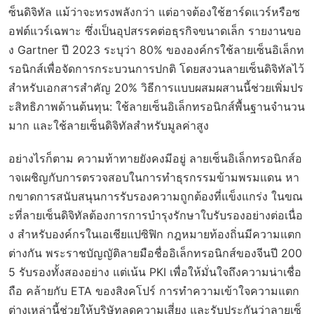
ซ็นดิจิทัล แม้ว่าจะทรงพลังกว่า แต่อาจต้องใช้ฮาร์ดแวร์หรือซ
อฟต์แวร์เฉพาะ ซึ่งเป็นอุปสรรคต่อธุรกิจขนาดเล็ก รายงานขอ
ง Gartner ปี 2023 ระบุว่า 80% ขององค์กรใช้ลายเซ็นอิเล็กท
รอนิกส์เพื่อจัดการกระบวนการปกติ โดยสงวนลายเซ็นดิจิทัลไว้
สำหรับเอกสารสำคัญ 20% วิธีการแบบผสมผสานนี้ช่วยเพิ่มปร
ะสิทธิภาพด้านต้นทุน: ใช้ลายเซ็นอิเล็กทรอนิกส์พื้นฐานจำนวน
มาก และใช้ลายเซ็นดิจิทัลสำหรับมูลค่าสูง
อย่างไรก็ตาม ความท้าทายยังคงมีอยู่ ลายเซ็นอิเล็กทรอนิกส์อ
าจเผชิญกับการตรวจสอบในการทำธุรกรรมข้ามพรมแดน หา
กขาดการสนับสนุนการรับรองความถูกต้องที่แข็งแกร่ง ในขณ
ะที่ลายเซ็นดิจิทัลต้องการการบำรุงรักษาใบรับรองอย่างต่อเนื่อ
ง สำหรับองค์กรในเอเชียแปซิฟิก กฎหมายท้องถิ่นมีความแตก
ต่างกัน พระราชบัญญัติลายมือชื่ออิเล็กทรอนิกส์ของจีนปี 200
5 รับรองทั้งสองอย่าง แต่เน้น PKI เพื่อให้มั่นใจถึงความน่าเชื่อ
ถือ คล้ายกับ ETA ของสิงคโปร์ การทำความเข้าใจความแตก
ต่างเหล่านี้ช่วยให้บริษัทลดความเสี่ยง และรับประกันว่าลายเซ็