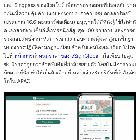
และ Singpass ของสิงคโปร์ เพื่อการตรวจสอบที่ปลอดภัย ราค
าเน้นที่ความคุ้มค่า: แผน Essential ราคา 199 ดอลลาร์ต่อปี
(ประมาณ 16.6 ดอลลาร์ต่อเดือน) อนุญาตให้มีที่นั่งผู้ใช้ไม่จำกั
ด เอกสารลายเซ็นอิเล็กทรอนิกส์สูงสุด 100 รายการ และการต
รวจสอบสิทธิ์ผ่านรหัสการเข้าถึง มอบความคุ้มค่าสูงบนพื้นฐา
นของการปฏิบัติตามกฎระเบียบ สำหรับแผนโดยละเอียด โปรด
ไปที่
หน้าการกำหนดราคาของ eSignGlobal
เมื่อเทียบกับคู่แ
ข่ง มีราคาถูกกว่าสำหรับทีมที่กำลังขยายตัว โดยไม่มีค่าธรรมเ
นียมต่อที่นั่ง ทำให้เป็นตัวเลือกที่เหมาะสำหรับบริษัทที่กำลังเติบ
โตใน APAC