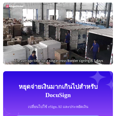
หยุดจ่ายเงินมากเกินไปสำหรับ
DocuSign
เปลี่ยนไปใช้ eSign.AI และประหยัดเงิน