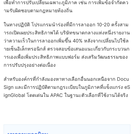
เพื่อทำการปรับเปลี่ยนเฉพาะภูมิภาค เช่น การเพิ่มข้อจำกัดคว
ามรับผิดชอบตามกฎหมายท้องถิ่น
ในทางปฏิบัติ โปรแกรมนำร่องที่มีการลาออก 10-20 ครั้งสาม
ารถเปิดเผยประสิทธิภาพได้ บริษัทขนาดกลางแห่งหนึ่งรายงาน
ว่าความเร็วในการลาออกเพิ่มขึ้น 40% หลังจากเปลี่ยนไปใช้ล
ายเซ็นอิเล็กทรอนิกส์ ตรวจสอบข้อเสนอแนะเกี่ยวกับกระบวนก
ารเองเพื่อเพิ่มประสิทธิภาพแบบฟอร์ม ส่งเสริมวัฒนธรรมของ
การปรับปรุงอย่างต่อเนื่อง
สำหรับองค์กรที่กำลังมองหาทางเลือกอื่นนอกเหนือจาก Docu
Sign และมีการปฏิบัติตามกฎระเบียบในภูมิภาคที่แข็งแกร่ง eS
ignGlobal โดดเด่นใน APAC ในฐานะตัวเลือกที่ใช้งานได้จริง