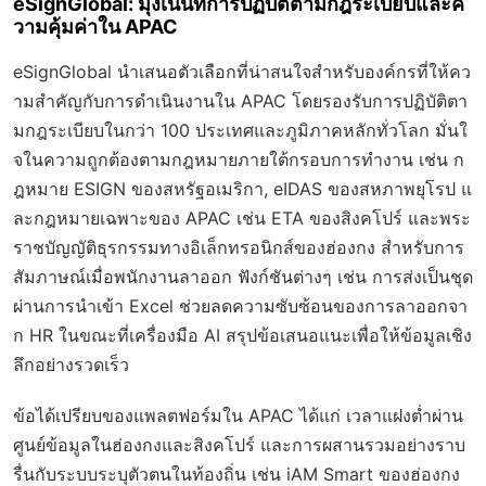
eSignGlobal: มุ่งเน้นที่การปฏิบัติตามกฎระเบียบและค
วามคุ้มค่าใน APAC
eSignGlobal นำเสนอตัวเลือกที่น่าสนใจสำหรับองค์กรที่ให้คว
ามสำคัญกับการดำเนินงานใน APAC โดยรองรับการปฏิบัติตา
มกฎระเบียบในกว่า 100 ประเทศและภูมิภาคหลักทั่วโลก มั่นใ
จในความถูกต้องตามกฎหมายภายใต้กรอบการทำงาน เช่น ก
ฎหมาย ESIGN ของสหรัฐอเมริกา, eIDAS ของสหภาพยุโรป แ
ละกฎหมายเฉพาะของ APAC เช่น ETA ของสิงคโปร์ และพระ
ราชบัญญัติธุรกรรมทางอิเล็กทรอนิกส์ของฮ่องกง สำหรับการ
สัมภาษณ์เมื่อพนักงานลาออก ฟังก์ชันต่างๆ เช่น การส่งเป็นชุด
ผ่านการนำเข้า Excel ช่วยลดความซับซ้อนของการลาออกจา
ก HR ในขณะที่เครื่องมือ AI สรุปข้อเสนอแนะเพื่อให้ข้อมูลเชิง
ลึกอย่างรวดเร็ว
ข้อได้เปรียบของแพลตฟอร์มใน APAC ได้แก่ เวลาแฝงต่ำผ่าน
ศูนย์ข้อมูลในฮ่องกงและสิงคโปร์ และการผสานรวมอย่างราบ
รื่นกับระบบระบุตัวตนในท้องถิ่น เช่น iAM Smart ของฮ่องกง