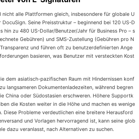
 nicht alle Plattformen gleich, insbesondere für globale U
 DocuSign. Seine Preisstruktur – beginnend bei 120 US-D
is hin zu 480 US-Dollar/Benutzer/Jahr für Business Pro – s
gerechnete Gebühren) und SMS-Zustellung (Gebühren pro N
n Transparenz und führen oft zu benutzerdefinierten Ange
orderungen basieren, was Benutzer mit versteckten Kost
ie dem asiatisch-pazifischen Raum mit Hindernissen konf
n zu langsameren Dokumentenladezeiten, während begren
wie China oder Südostasien erschweren. Höhere Supportk
iben die Kosten weiter in die Höhe und machen es wenige
n. Diese Probleme verdeutlichen eine breitere Herausford
nversand und Vorlagen hervorragend ist, kann seine glob
ele dazu veranlasst, nach Alternativen zu suchen.