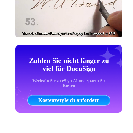
Zahlen Sie nicht länger zu
viel für DocuSign
Wechseln Sie zu eSign.AI und sparen Sie
Kosten
Kostenvergleich anfordern