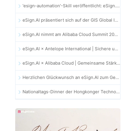
'esign-automation'-Skill veröffentlicht: eSign.AI ermöglicht OpenClaw automatisierte E-Signaturen
eSign.AI präsentiert sich auf der GIS Global Innovation Exhibition 2025
eSign.AI nimmt am Alibaba Cloud Summit 2025 in Hongkong teil und treibt KI-gestützte Cloud-Innovationen sowie digitales Vertrauen voran
eSign.AI × Antelope International | Sichere und KI-gestützte digitale Workflows vorantreiben
eSign.AI × Alibaba Cloud | Gemeinsame Stärkung des globalen digitalen Vertrauens im Fintech-Bereich
Herzlichen Glückwunsch an eSign.AI zum Gewinn des CAHK STAR Award 2025!
Nationaltags-Dinner der Hongkonger Technologie- und Innovationsgemeinschaft