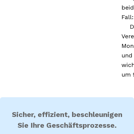
bei
Fall
:
Der
Ver
Mona
und 
wich
um 9
Sicher, effizient, beschleunigen
Sie Ihre Geschäftsprozesse.