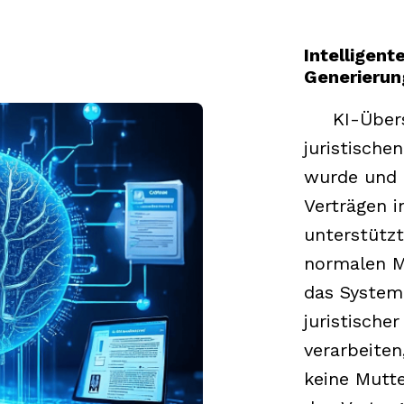
Intelligen
Generierun
KI-Über
juristische
wurde und 
Verträgen 
unterstützt
normalen M
das System
juristische
verarbeiten
keine Mutte