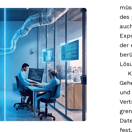
müs
des 
auch
Expo
der 
berü
Lös
KI 
Geh
und 
Vert
gren
Dat
fest