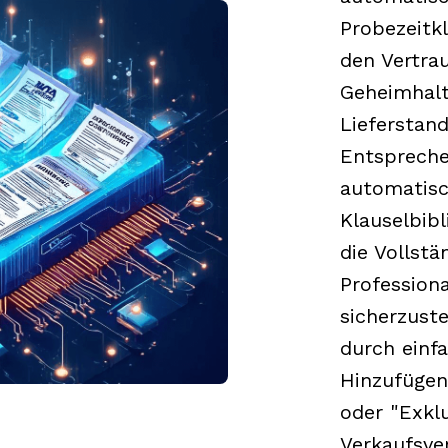
Probezeitkl
den Vertrau
Geheimhalt
Lieferstan
Entsprech
automatisc
Klauselbib
die Vollstä
Professiona
sicherzust
durch einfa
Hinzufügen
oder "Exkl
Verkaufsve