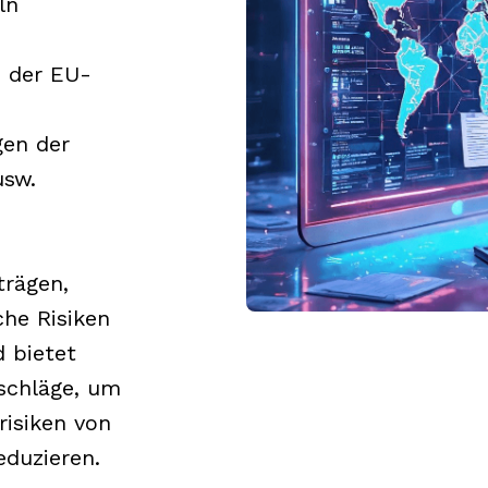
ln
 der EU-
en der
usw.
trägen,
che Risiken
d bietet
schläge, um
risiken von
eduzieren.