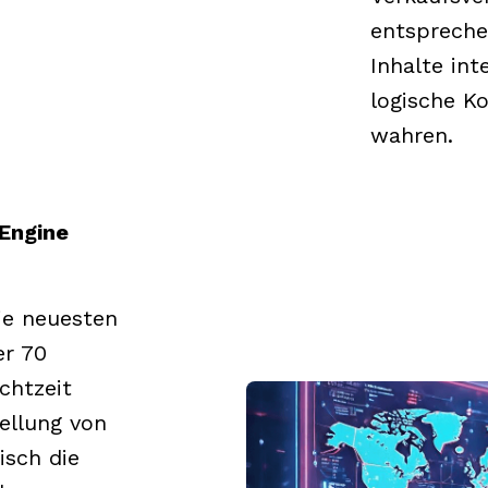
entspreche
Inhalte int
logische Ko
wahren.
-Engine
ie neuesten
er 70
chtzeit
tellung von
sch die