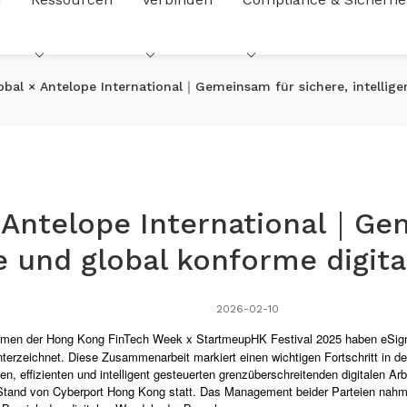
obal × Antelope International｜Gemeinsam für sichere, intellige
 Antelope International｜Ge
te und global konforme digita
2026-02-10
der Hong Kong FinTech Week x StartmeupHK Festival 2025 haben eSignGloba
terzeichnet. Diese Zusammenarbeit markiert einen wichtigen Fortschritt in de
en, effizienten und intelligent gesteuerten grenzüberschreitenden digitalen Ar
and von Cyberport Hong Kong statt. Das Management beider Parteien nahm an