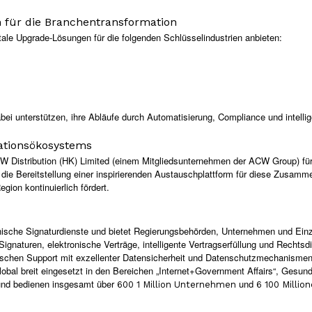
 für die Branchentransformation
itale Upgrade-Lösungen für die folgenden Schlüsselindustrien anbieten:
bei unterstützen, ihre Abläufe durch Automatisierung, Compliance und intell
ationsökosystems
CW Distribution (HK) Limited (einem Mitgliedsunternehmen der ACW Group) fü
die Bereitstellung einer inspirierenden Austauschplattform für diese Zusamm
gion kontinuierlich fördert.
ronische Signaturdienste und bietet Regierungsbehörden, Unternehmen und Ein
e Signaturen, elektronische Verträge, intelligente Vertragserfüllung und Rechts
schen Support mit exzellenter Datensicherheit und Datenschutzmechanismen 
bal breit eingesetzt in den Bereichen „Internet
+
Government Affairs“, Gesundh
und bedienen insgesamt über
und
600
1 Million Unternehmen
6
100 Millio