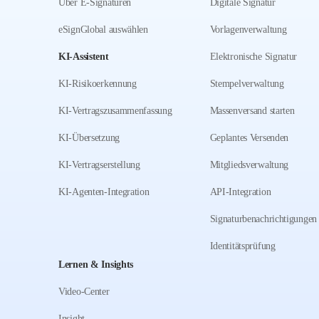
Über E-Signaturen
Digitale Signatur
eSignGlobal auswählen
Vorlagenverwaltung
KI-Assistent
Elektronische Signatur
KI-Risikoerkennung
Stempelverwaltung
KI-Vertragszusammenfassung
Massenversand starten
KI-Übersetzung
Geplantes Versenden
KI-Vertragserstellung
Mitgliedsverwaltung
KI-Agenten-Integration
API-Integration
Signaturbenachrichtigungen
Identitätsprüfung
Lernen & Insights
Video-Center
Insight