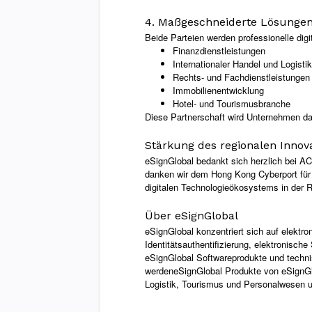
4. Maßgeschneiderte Lösungen
Beide Parteien werden professionelle dig
Finanzdienstleistungen
Internationaler Handel und Logistik
Rechts- und Fachdienstleistungen
Immobilienentwicklung
Hotel- und Tourismusbranche
Diese Partnerschaft wird Unternehmen da
Stärkung des regionalen Innov
eSignGlobal bedankt sich herzlich bei A
danken wir dem Hong Kong Cyberport für 
digitalen Technologieökosystems in der Re
Über eSignGlobal
eSignGlobal konzentriert sich auf elekt
Identitätsauthentifizierung, elektronisch
eSignGlobal Softwareprodukte und techni
werden
eSignGlobal
Produkte von eSignGlo
Logistik, Tourismus und Personalwesen 