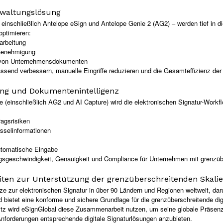
rwaltungslösung
inschließlich Antelope eSign und Antelope Genie 2 (AG2) – werden tief in di
optimieren:
arbeitung
 Genehmigung
g von Unternehmensdokumenten
assend verbessern, manuelle Eingriffe reduzieren und die Gesamteffizienz der 
ung und Dokumentenintelligenz
pe (einschließlich AG2 und AI Capture) wird die elektronischen Signatur-Workf
agsrisiken
sselinformationen
automatische Eingabe
gsgeschwindigkeit, Genauigkeit und Compliance für Unternehmen mit grenzübe
iten zur Unterstützung der grenzüberschreitenden Skali
ze zur elektronischen Signatur in über 90 Ländern und Regionen weltweit, dar
bietet eine konforme und sichere Grundlage für die grenzüberschreitende dig
itz wird eSignGlobal diese Zusammenarbeit nutzen, um seine globale Präse
 Anforderungen entsprechende digitale Signaturlösungen anzubieten.