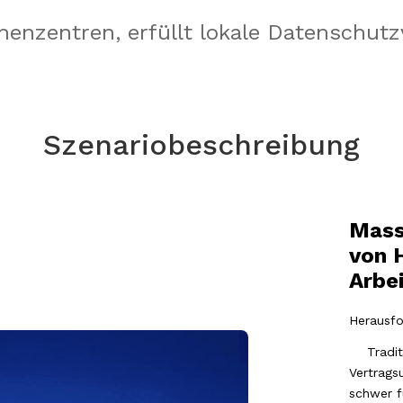
enzentren, erfüllt lokale Datenschutz
Szenariobeschreibung
Mass
von 
Arbe
Herausfo
Traditio
Vertrags
schwer f