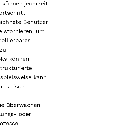
können jederzeit
rtschritt
eichnete Benutzer
e stornieren, um
rollierbares
zu
ks können
rukturierte
ispielsweise kann
omatisch
sse überwachen,
lungs- oder
ozesse