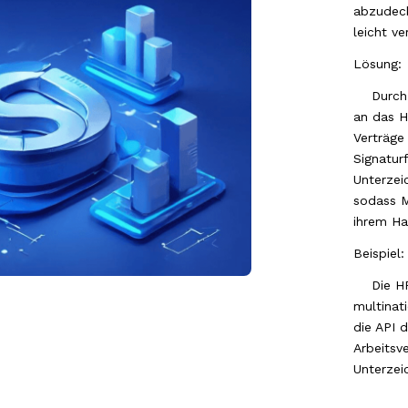
abzudeck
leicht ve
Lösung
:
Durch d
an das H
Verträge
Signaturf
Unterzei
sodass M
ihrem Ha
Beispiel:
Die HR-
multinat
die API d
Arbeitsv
Unterzei