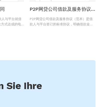
合同
P2P网贷公司借款及服务协议
(范本)
款人与平台就借
P2P网贷公司借款及服务协议（范本）是借
款方式达成的电
款人与平台签订的标准协议，明确借款金
务，确保借贷交
额、利率、还款方式及平台提供的撮合、管
安全性。
理等服务内容，规范双方权利义务，保障交
易合规与资金安全。
n Sie Ihre