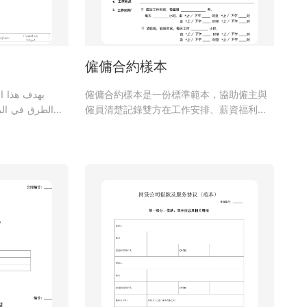
僱傭合約樣本
يهدف هذا ال
僱傭合約樣本是一份標準範本，協助僱主與
الطرق في الم
僱員清楚記錄雙方在工作安排、薪資福利、
جميع الأع،
權利義務及終止條件等方面的協議內容。
وتجهيز ال
والرصف، بالإضاف
المياه، وتركيب ا