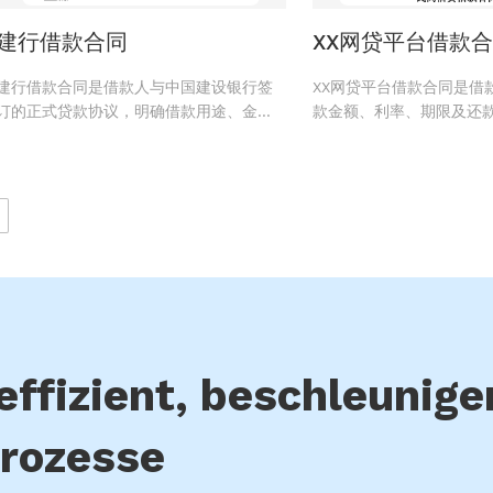
建行借款合同
XX网贷平台借款
建行借款合同是借款人与中国建设银行签
XX网贷平台借款合同是借
订的正式贷款协议，明确借款用途、金
款金额、利率、期限及还
额、利率、还款方式及违约责任，保障双
子协议，明确各方权利义
方合法权益并规范资金使用。
易的合法性与资金流转的
effizient, beschleunige
rozesse