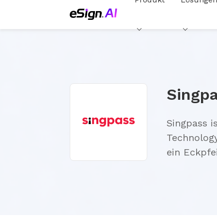
Singp
Singpass i
Technology
ein Eckpfe
Unternehme
leistungss
eSignGloba
Unternehme