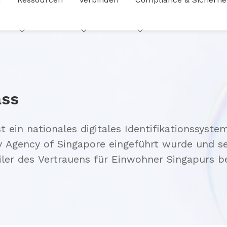
ass
st ein nationales digitales Identifikationssys
 Agency of Singapore eingeführt wurde und se
iler des Vertrauens für Einwohner Singapurs b
nsdienste ist. Es bietet nicht nur eine Anmel
tarke Funktionen zur Identitätsprüfung und digi
l die Singpass-Anmelde- und Identifikationsfun
n, die in Singapur tätig sind, konforme und e