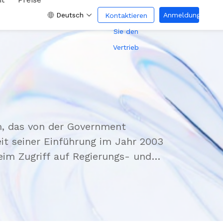
Deutsch
Anmeldung
Kontaktieren
Sie den
Vertrieb
tem, das von der Government
it seiner Einführung im Jahr 2003
eim Zugriff auf Regierungs- und
defunktion, sondern integriert auch
talen Signatur. Derzeit hat
ktionen vollständig integriert, um
ffiziente Lösungen für elektronische