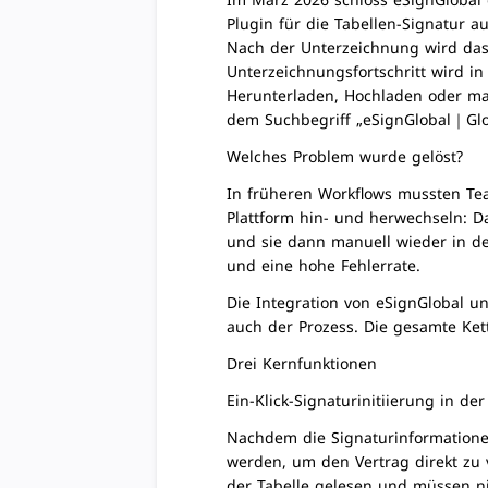
Im März 2026 schloss eSignGlobal d
Plugin für die Tabellen-Signatur a
Nach der Unterzeichnung wird das
Unterzeichnungsfortschritt wird in
Herunterladen, Hochladen oder manu
dem Suchbegriff „eSignGlobal｜Glob
Welches Problem wurde gelöst?
In früheren Workflows mussten Tea
Plattform hin- und herwechseln: Da
und sie dann manuell wieder in de
und eine hohe Fehlerrate.
Die Integration von eSignGlobal un
auch der Prozess. Die gesamte Kett
Drei Kernfunktionen
Ein-Klick-Signaturinitiierung in der
Nachdem die Signaturinformationen 
werden, um den Vertrag direkt zu
der Tabelle gelesen und müssen n