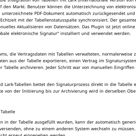
ie Integration von Tabellen mit Lark (internationale Version von F
uf den Markt. Benutzer können die Unterzeichnung von elektronisch
 unterzeichnete PDF-Dokument automatisch zurückgesendet und 
 Echtzeit mit der Tabellenstatusspalte synchronisiert. Der gesamt
elles Aktualisieren von Datensätzen. Das Plugin ist jetzt onlin
ale elektronische Signatur“ installiert und verwendet werden.
ms, die Vertragsdaten mit Tabellen verwalteten, normalerweise z
ten aus der Tabelle exportieren, einen Vertrag im Signatursystem 
r Tabelle archivieren. Jeder Schritt war von manuellen Eingriffe
d Lark-Tabellen bettet den Signaturprozess direkt in die Tabelle e
e von der Initiierung bis zur Archivierung wird in derselben Obe
 Tabelle
in der Tabelle ausgefüllt wurden, kann der automatisch generiert
 versenden, ohne zu einem anderen System wechseln zu müssen. 
icht erneut eingegeben werden.