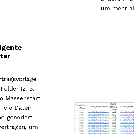
um mehr al
ligente
ter
rtragsvorlage
Felder (z. B.
m Massenstart
h die Daten
nd generiert
Verträgen, um