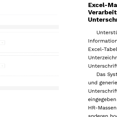
Excel-Ma
Verarbei
Untersch
Unterst
Information
Excel-Tabel
Unterzeichn
Unterschrif
Das Sys
und generi
Unterschrif
eingegeben
HR-Massenu
anderen hoc