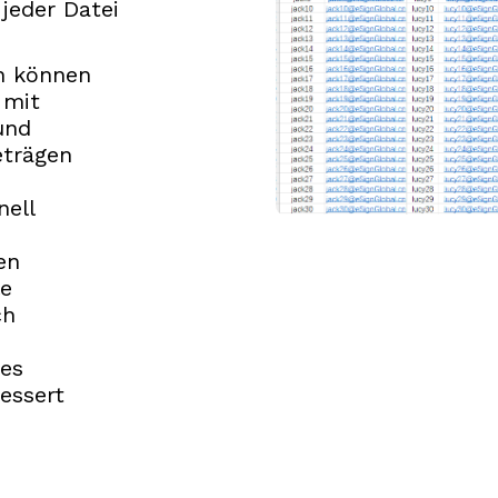
 jeder Datei
 können
 mit
und
eträgen
nell
en
le
ch
des
essert