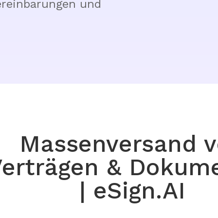
ereinbarungen und 
Massenversand 
Verträgen & Dokum
| eSign.AI