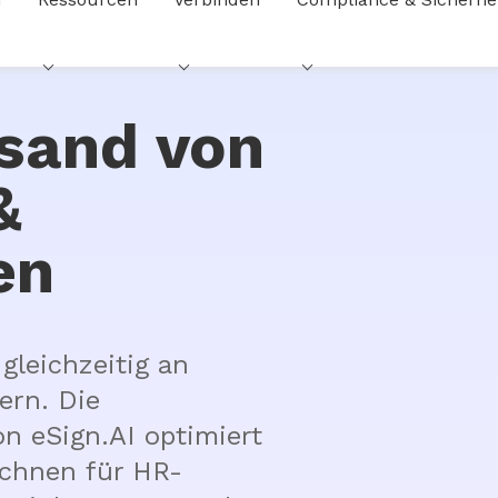
sand von
&
en
leichzeitig an 
rn. Die 
 eSign.AI optimiert 
chnen für HR-