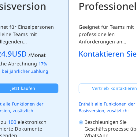
sisversion
net für Einzelpersonen
Geeignet für Teams mit
leine Teams mit
professionellen
dlegenden
Anforderungen an
rderungen an
elektronische Signature
24.9USD
Kontaktieren Si
/Monat
ronische Signaturen
API-Integration
iche Abrechnung
17%
 bei jährlicher Zahlung
Jetzt kaufen
Vertrieb kontaktieren
t alle Funktionen der
Enthält alle Funktionen der
rsion, zusätzlich:
Basisversion, zusätzlich:
s zu
100
elektronisch
Beschleunigen Sie
gnierte Dokumente
Geschäftsprozesse üb
rsenden
WhatsApp