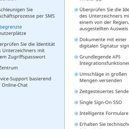
schleunigen Sie
Überprüfen Sie die Ide
schäftsprozesse per SMS
des Unterzeichners mi
einem von der Regier
begrenzte
ausgestellten Ausweis
nutzerplätze
Dokumente mit einer
rprüfen Sie die Identität
digitalen Signatur sig
s Unterzeichners mit
nem Zugriffspasswort
Grundlegende API-
Integrationsfunktione
-Zentrum
Umschläge in großen
rvice-Support basierend
Mengen versenden
 Online-Chat
Zeitgesteuertes Send
Single Sign-On SSO
Intelligente Formulare
Erhalten Sie technisc