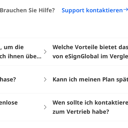
Brauchen Sie Hilfe?
Support kontaktieren
, um die
Welche Vorteile bietet d
ch ihnen über
von eSignGlobal im Vergle
Signatur-SaaS-Software w
phase?
Kann ich meinen Plan spä
tenlose
Wen sollte ich kontaktier
zum Vertrieb habe?