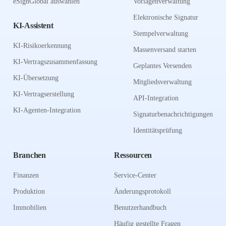
eSignGlobal auswählen
Vorlagenverwaltung
Elektronische Signatur
KI-Assistent
Stempelverwaltung
KI-Risikoerkennung
Massenversand starten
KI-Vertragszusammenfassung
Geplantes Versenden
KI-Übersetzung
Mitgliedsverwaltung
KI-Vertragserstellung
API-Integration
KI-Agenten-Integration
Signaturbenachrichtigungen
Identitätsprüfung
Branchen
Ressourcen
Finanzen
Service-Center
Produktion
Änderungsprotokoll
Immobilien
Benutzerhandbuch
Häufig gestellte Fragen