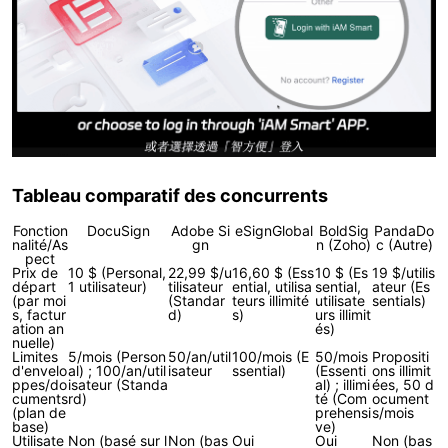
Tableau comparatif des concurrents
Fonction
DocuSign
Adobe Si
eSignGlobal
BoldSig
PandaDo
nalité/As
gn
n (Zoho)
c (Autre)
pect
Prix de
10 $ (Personal,
22,99 $/u
16,60 $ (Ess
10 $ (Es
19 $/utilis
départ
1 utilisateur)
tilisateur
ential, utilisa
sential,
ateur (Es
(par moi
(Standar
teurs illimité
utilisate
sentials)
s, factur
d)
s)
urs illimit
ation an
és)
nuelle)
Limites
5/mois (Person
50/an/util
100/mois (E
50/mois
Propositi
d'envelo
al) ; 100/an/util
isateur
ssential)
(Essenti
ons illimit
ppes/do
isateur (Standa
al) ; illimi
ées, 50 d
cuments
rd)
té (Com
ocument
(plan de
prehensi
s/mois
base)
ve)
Utilisate
Non (basé sur l
Non (bas
Oui
Oui
Non (bas