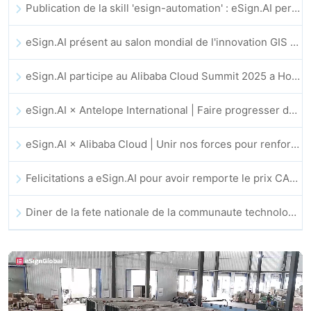
Publication de la skill 'esign-automation' : eSign.AI permet a OpenClaw d'automatiser les signatures electroniques
eSign.AI présent au salon mondial de l'innovation GIS 2025
eSign.AI participe au Alibaba Cloud Summit 2025 a Hong Kong pour faire progresser l'innovation cloud portee par l'IA et la confiance numerique
eSign.AI × Antelope International | Faire progresser des flux de travail numeriques securises et guides par l'IA
eSign.AI × Alibaba Cloud | Unir nos forces pour renforcer la confiance numerique mondiale dans la fintech
Felicitations a eSign.AI pour avoir remporte le prix CAHK STAR 2025
Diner de la fete nationale de la communaute technologique et de l’innovation de Hong Kong