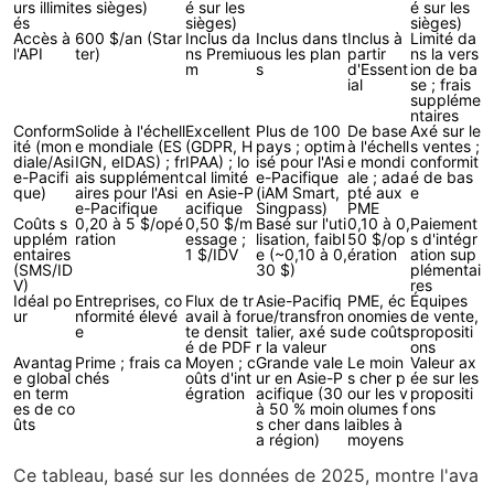
urs illimit
es sièges)
é sur les
é sur les
és
sièges)
sièges)
Accès à
600 $/an (Star
Inclus da
Inclus dans t
Inclus à
Limité da
l'API
ter)
ns Premiu
ous les plan
partir
ns la vers
m
s
d'Essent
ion de ba
ial
se ; frais
suppléme
ntaires
Conform
Solide à l'échell
Excellent
Plus de 100
De base
Axé sur le
ité (mon
e mondiale (ES
(GDPR, H
pays ; optim
à l'échell
s ventes ;
diale/Asi
IGN, eIDAS) ; fr
IPAA) ; lo
isé pour l'Asi
e mondi
conformit
e-Pacifi
ais supplément
cal limité
e-Pacifique
ale ; ada
é de bas
que)
aires pour l'Asi
en Asie-P
(iAM Smart,
pté aux
e
e-Pacifique
acifique
Singpass)
PME
Coûts s
0,20 à 5 $/opé
0,50 $/m
Basé sur l'uti
0,10 à 0,
Paiement
upplém
ration
essage ;
lisation, faibl
50 $/op
s d'intégr
entaires
1 $/IDV
e (~0,10 à 0,
ération
ation sup
(SMS/ID
30 $)
plémentai
V)
res
Idéal po
Entreprises, co
Flux de tr
Asie-Pacifiq
PME, éc
Équipes
ur
nformité élevé
avail à for
ue/transfron
onomies
de vente,
e
te densit
talier, axé su
de coûts
propositi
é de PDF
r la valeur
ons
Avantag
Prime ; frais ca
Moyen ; c
Grande vale
Le moin
Valeur ax
e global
chés
oûts d'int
ur en Asie-P
s cher p
ée sur les
en term
égration
acifique (30
our les v
propositi
es de co
à 50 % moin
olumes f
ons
ûts
s cher dans l
aibles à
a région)
moyens
Ce tableau, basé sur les données de 2025, montre l'ava