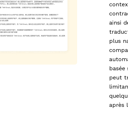
contex
contra
ainsi d
traduc
plus na
compar
automa
basée 
peut tr
limita
quelqu
après 