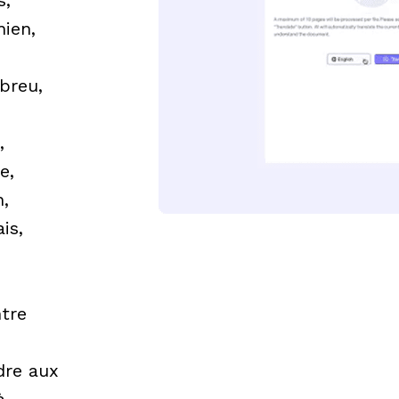
s,
nien,
breu,
,
e,
n,
is,
tre
dre aux