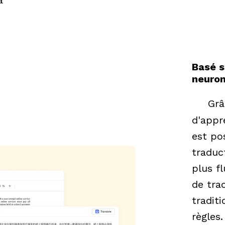
à
Basé s
neuro
Grâ
d'appre
est po
traduct
plus f
de trad
traditi
règles.