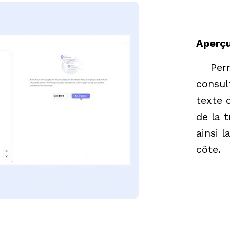
Aperçu
    Permet aux utilisateurs de 
consul
texte o
de la t
ainsi 
côte.