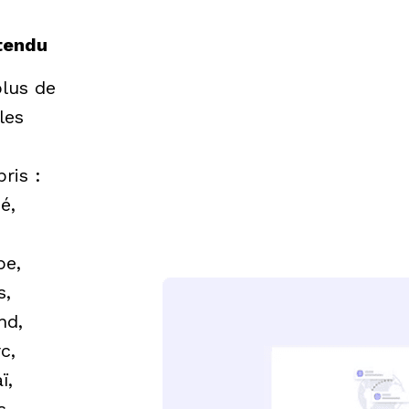
étendu
lus de
les
ris :
é,
be,
s,
nd,
c,
ï,