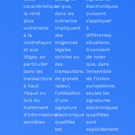
caractéristique
ici que,
électroniques
la rend
dans les
puissent
plus
scénarios
s’appliquer
vulnérable
impliquant
à
à la
des
différentes
contrefaçon
exigences
situations,
et aux
légales
il convient
litiges, en
strictes ou
de noter
particulier
des
que, dans
dans les
transactions
l’ensemble
transactions
de grande
de l’Union
à haut
valeur,
européenne,
risque ou
l’utilisation
seules les
lors du
d’une
signatures
traitement
signature
électroniques
d’informations
électronique
qualifiées
sensibles
qualifiée
sont
est
explicitement