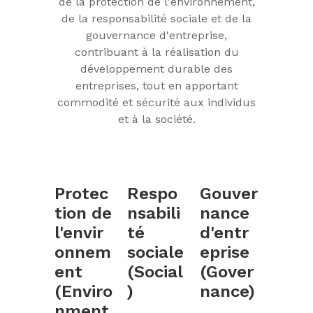
de la protection de l'environnement,
de la responsabilité sociale et de la
gouvernance d'entreprise,
contribuant à la réalisation du
développement durable des
entreprises, tout en apportant
commodité et sécurité aux individus
et à la société.
Protec
Respo
Gouver
tion de
nsabili
nance
l'envir
té
d'entr
onnem
sociale
eprise
ent
(Social
(Gover
(Enviro
)
nance)
nment