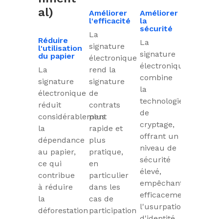
al)
Améliorer
Améliorer
l'efficacité
la
sécurité
La
Réduire
La
signature
l'utilisation
signature
du papier
électronique
électronique
La
rend la
combine
signature
signature
la
électronique
de
technologie
réduit
contrats
de
considérablement
plus
cryptage,
la
rapide et
offrant un
dépendance
plus
niveau de
au papier,
pratique,
sécurité
ce qui
en
élevé,
contribue
particulier
empêchant
à réduire
dans les
efficacement
la
cas de
l'usurpation
déforestation
participation
d'identité