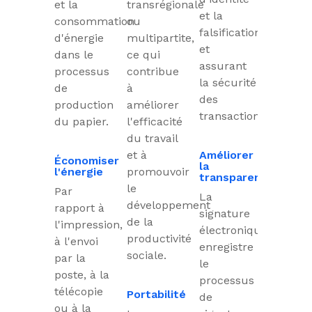
et la
transrégionale
et la
consommation
ou
falsification,
d'énergie
multipartite,
et
dans le
ce qui
assurant
processus
contribue
la sécurité
de
à
des
production
améliorer
transactions.
du papier.
l'efficacité
du travail
et à
Améliorer
Économiser
la
l'énergie
promouvoir
transparence
le
Par
La
développement
rapport à
signature
de la
l'impression,
électronique
productivité
à l'envoi
enregistre
sociale.
par la
le
poste, à la
processus
télécopie
Portabilité
de
ou à la