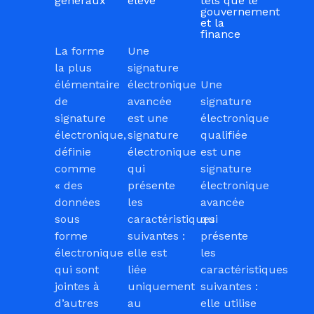
généraux
élevé
tels que le
gouvernement
et la
finance
La forme
Une
la plus
signature
élémentaire
électronique
Une
de
avancée
signature
signature
est une
électronique
électronique,
signature
qualifiée
définie
électronique
est une
comme
qui
signature
« des
présente
électronique
données
les
avancée
sous
caractéristiques
qui
forme
suivantes :
présente
électronique
elle est
les
qui sont
liée
caractéristiques
jointes à
uniquement
suivantes :
d’autres
au
elle utilise