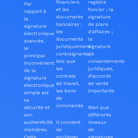
financiers
registre
Par
et les
foncier ; la
rapport à
documents
signature
la
bancaires ;
de plans
signature
les
d’affaires ;
électronique
documents
la
avancée,
juridiquement
signature
le
contraignants,
de
principal
tels que
consentements
inconvénient
les
juridiques,
de la
contrats
d’accords
signature
de travail,
de vente
électronique
les bons
importants
simple est
de
sa
commande
sécurité et
Bien que
son
différents
authenticité
Il convient
niveaux
moindres.
de
de
Cette
souligner
signatures