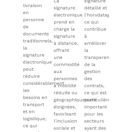
La
signature
livraison
signature
détaillé et
en
électronique
l'horodatage,
personne
prend en
ce qui
de
charge la
contribue
documents
signature
à
traditionnels,
à distance,
améliorer
la
offrant
la
signature
une
transparence
électronique
commodité
de la
peut
aux
gestion
réduire
personnes
des
considérablement
à mobilité
contrats,
les
réduite ou
ce qui est
besoins en
géographiquement
particulièrement
transport
éloignées,
important
et en
favorisant
pour les
logistique,
l'inclusion
secteurs
ce qui
sociale et
ayant des