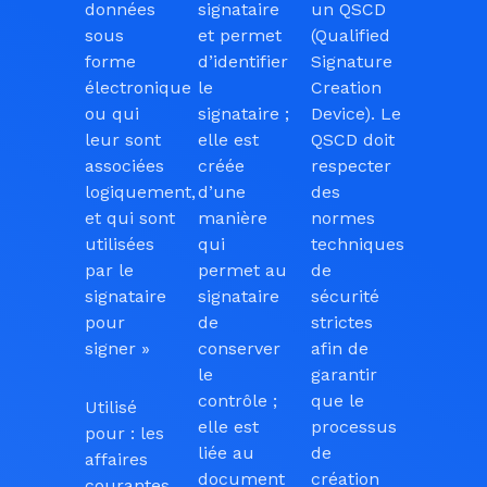
données
signataire
un QSCD
sous
et permet
(Qualified
forme
d’identifier
Signature
électronique
le
Creation
ou qui
signataire ;
Device). Le
leur sont
elle est
QSCD doit
associées
créée
respecter
logiquement,
d’une
des
et qui sont
manière
normes
utilisées
qui
techniques
par le
permet au
de
signataire
signataire
sécurité
pour
de
strictes
signer »
conserver
afin de
le
garantir
contrôle ;
que le
Utilisé
elle est
processus
pour : les
liée au
de
affaires
document
création
courantes,