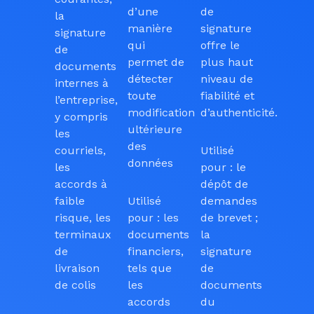
d’une
de
la
manière
signature
signature
qui
offre le
de
permet de
plus haut
documents
détecter
niveau de
internes à
toute
fiabilité et
l’entreprise,
modification
d’authenticité.
y compris
ultérieure
les
des
courriels,
Utilisé
données
les
pour : le
accords à
dépôt de
faible
Utilisé
demandes
risque, les
pour : les
de brevet ;
terminaux
documents
la
de
financiers,
signature
livraison
tels que
de
de colis
les
documents
accords
du