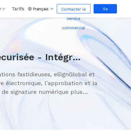
é
Tarifs
français
Se
Contacter le
connecter
service
commercial
Collaboration efficace, signature sécurisée - Intégration transparente d'eSignGlobal avec Lark
ions fastidieuses, eSignGlobal et
 électronique, l'approbation et la
n de signature numérique plus
ses, et permettant une circulation