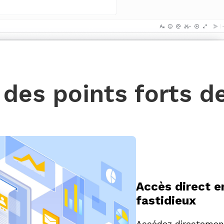
des points forts d
Accès direct e
fastidieux
Accédez directement