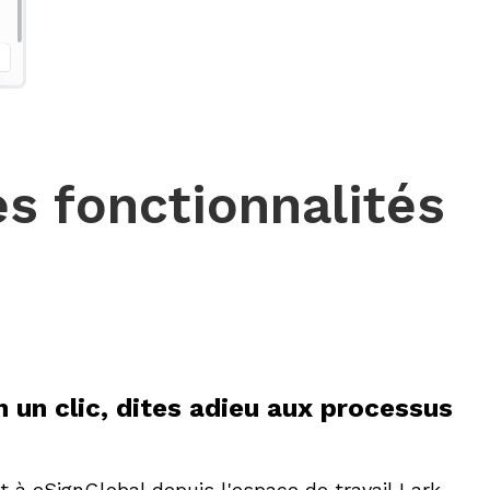
es fonctionnalités
n un clic, dites adieu aux processus
 à eSignGlobal depuis l'espace de travail Lark,