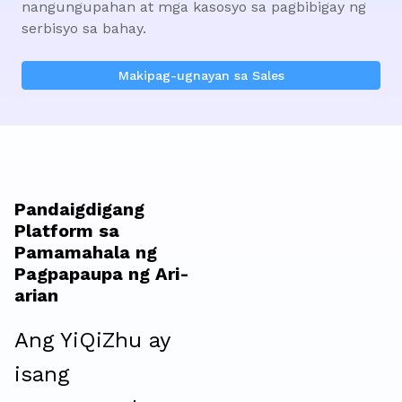
nangungupahan at mga kasosyo sa pagbibigay ng 
serbisyo sa bahay.
Makipag-ugnayan sa Sales
Pandaigdigang
Platform sa
Pamamahala ng
Pagpapaupa ng Ari-
arian
Ang YiQiZhu ay
isang