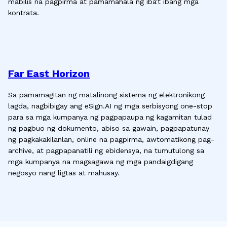
mabilis na pagpirma at pamamahala ng iba't ibang mga
kontrata.
Far East Horizon
Sa pamamagitan ng matalinong sistema ng elektronikong
lagda, nagbibigay ang eSign.AI ng mga serbisyong one-stop
para sa mga kumpanya ng pagpapaupa ng kagamitan tulad
ng pagbuo ng dokumento, abiso sa gawain, pagpapatunay
ng pagkakakilanlan, online na pagpirma, awtomatikong pag-
archive, at pagpapanatili ng ebidensya, na tumutulong sa
mga kumpanya na magsagawa ng mga pandaigdigang
negosyo nang ligtas at mahusay.