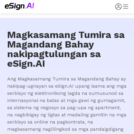
Magkasamang Tumira sa
Magandang Bahay
nakipagtulungan sa
eSign.AI
Ang Magkasamang Tumira sa Magandang Bahay ay 
nakipag-ugnayan sa eSign.AI upang isama ang mga 
serbisyo ng elektronikong lagda na sumusunod sa 
internasyonal na batas at mga gawi ng gumagamit, 
sa sistema ng negosyo sa pag-upa ng apartment, 
na nagbibigay ng ligtas at madaling gamitin na mga 
serbisyo sa online na pagkontrata, na 
magkasamang naglilingkod sa mga pandaigdigang 