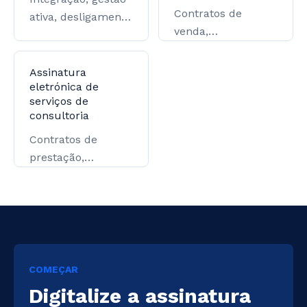
Contratos de
ativa, desligamento
venda,
e arquivo
distribuidores e
governamental.
grandes contas.
Assinatura
eletrónica de
serviços de
consultoria
Contratos de
prestação,
procurações e
confirmações de
entrega.
COMEÇAR
Digitalize a assinatura