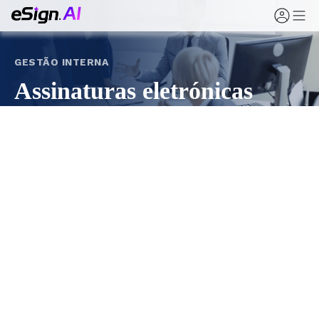
GESTÃO INTERNA
Assinaturas eletrónicas
para governança
corporativa e documentos
internos
Transforme deliberações do conselho, autorizações
de acionistas, aprovações internas e anúncios de
políticas de circulação em papel para assinaturas
online rastreáveis e evidenciadas com eSign.AI.