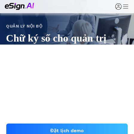
QUẢN LÝ NỘI BỘ
Chữ ký số cho quản trị
doanh nghiệp và tài liệu nội
bộ
Chuyển nghị quyết hội đồng quản trị, ủy quyền cổ
đông, phê duyệt nội bộ và công bố chính sách từ lưu
hành giấy sang ký trực tuyến có thể theo dõi, chứng
minh với eSign.AI.
Đặt lịch demo